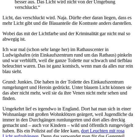
besser aus. Das Licht wird nicht von der Umgebung
verschluckt.“
Licht, das verschluckt wird. Naja. Dürfte eher daran liegen, dass es
mehr Licht gibt und die Blauanteile die Kontraste anders darstellen.
Wobei das mit der Lichtfarbe und der Kriminalität gar nicht mal so
abwegig ist.
Ich war mal (schon sehr lange her) im Rathauscenter in
Ludwigshafen (ein Einkaufszentrum rund um das Rathaus) pinkeln
und war verblüfft, weil die ganze Toilette nur schwach und tiefblau
beleuchtet waren. Das ist ganz komisch, wenn man da alles nur rein
blau sieht.
Grund: Junkies. Die haben in der Toilette des Einkaufszentrum
rumgelungert und Heroin gedrückt. Unter blauem Licht können sie
das aber nicht mehr, weil sie da ihre Venen nicht mehr sehen und
finden.
Umgekehrt lief es irgendwo in England. Dort hat man sich in einer
Wohnanlage mit großen Wohnklötzen geärgert, weil Jugendliche da
immer in den Durchgängen rumlungerten und dort alles dreckig
gemacht und – auch vor Kindern – wild und öffentlich rumgevögelt
haben. Bis ein Polizist auf die Idee kam,
dort Leuchten mit rosa
Licht aufzuhängen
. Denn das verwendet man für das Gegenteil,