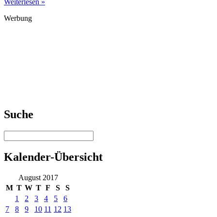
Weiterlesen »
Werbung
Suche
Kalender-Übersicht
August 2017
M
T
W
T
F
S
S
1
2
3
4
5
6
7
8
9
10
11
12
13