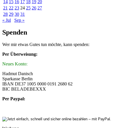
14
15
16
17
18
19
20
21
22
23
24
25
26
27
28
29
30
31
« Jul
Sep »
Spenden
Wer mir etwas Gutes tun möchte, kann spenden:
Per Überweisung:
Neues Konto:
Hadmut Danisch
Sparkasse Berlin
IBAN DE37 1005 0000 0191 2680 62
BIC BELADEBEXXX
Per Paypal: