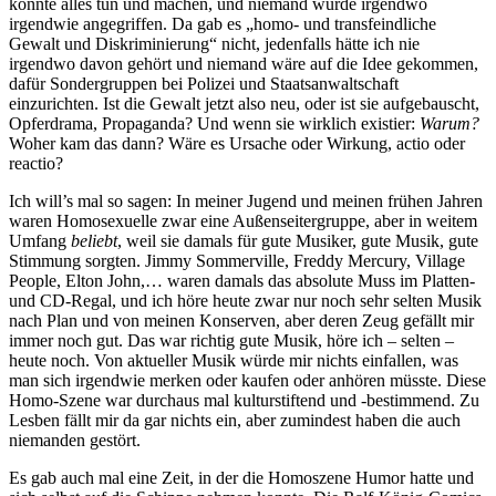
konnte alles tun und machen, und niemand wurde irgendwo
irgendwie angegriffen. Da gab es „homo- und transfeindliche
Gewalt und Diskriminierung“ nicht, jedenfalls hätte ich nie
irgendwo davon gehört und niemand wäre auf die Idee gekommen,
dafür Sondergruppen bei Polizei und Staatsanwaltschaft
einzurichten. Ist die Gewalt jetzt also neu, oder ist sie aufgebauscht,
Opferdrama, Propaganda? Und wenn sie wirklich existier:
Warum?
Woher kam das dann? Wäre es Ursache oder Wirkung, actio oder
reactio?
Ich will’s mal so sagen: In meiner Jugend und meinen frühen Jahren
waren Homosexuelle zwar eine Außenseitergruppe, aber in weitem
Umfang
beliebt
, weil sie damals für gute Musiker, gute Musik, gute
Stimmung sorgten. Jimmy Sommerville, Freddy Mercury, Village
People, Elton John,… waren damals das absolute Muss im Platten-
und CD-Regal, und ich höre heute zwar nur noch sehr selten Musik
nach Plan und von meinen Konserven, aber deren Zeug gefällt mir
immer noch gut. Das war richtig gute Musik, höre ich – selten –
heute noch. Von aktueller Musik würde mir nichts einfallen, was
man sich irgendwie merken oder kaufen oder anhören müsste. Diese
Homo-Szene war durchaus mal kulturstiftend und -bestimmend. Zu
Lesben fällt mir da gar nichts ein, aber zumindest haben die auch
niemanden gestört.
Es gab auch mal eine Zeit, in der die Homoszene Humor hatte und