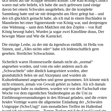
sich selbst auf die Schippe nehmen konnte. Die Ralf-König-Comics
waren mal sehr beliebt, ich habe die auch gefressen (und einige
davon bei einem Schwulen ausgeliehen, der die komplette
Sammlung hatte und sie mir dringendst ans Herz gelegt hat – und
den ich glücklich gemacht habe, als ich mal in einem Buchladen in
Mannheim bei einer Signierstunde von König war, und demjenigen
eine Widmung – samt dem Mädchen mit den Zöpfen – von Ralf
König besorgt habe). Wurden ja sogar zwei Kinofilme draus, Der
bewegte Mann und Wie die Karnickel.
Die einzige Lesbe, zu der mir da irgendwas einfällt, ist Hella von
Sinnen, und „Alles nichts oder“ habe ich leidenschaftlich gern
gesehen. Herrlicher Schwachsinn.
Sicherlich waren Homosexuelle damals nicht als „normal“
angesehen worden, und vom ein oder anderen auch als
„Schwuchteln“ oder ähnlich kategorisiert worden, aber
grundsätzlich fielen sie auf Akzeptanz und wurden als
Kulturleithammel angesehen und gerne genommen. Ich könnte mich
nicht erinnern, jemals von Gewalt gehört zu haben. Als ich damals
angefangen habe zu studieren, wurden wir von der Fachschaft eine
Woche vor dem eigentlichen Studienbeginn an die Uni zu
Einführungsveranstaltungen in den Hörsaal geladen, und die
ersten
beiden
Vorträge waren die allgemeine Einladung der „Schwulen
Unigruppe (SchwUng)“ zum monatlichen Treffen im Hallenbad
(werd ich nie vergessen:
„Tunten-Tunken mit SchwUng!“
) und ein