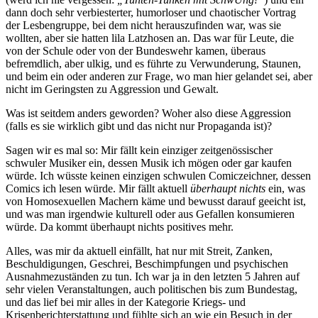
dann doch sehr verbiesterter, humorloser und chaotischer Vortrag
der Lesbengruppe, bei dem nicht herauszufinden war, was sie
wollten, aber sie hatten lila Latzhosen an. Das war für Leute, die
von der Schule oder von der Bundeswehr kamen, überaus
befremdlich, aber ulkig, und es führte zu Verwunderung, Staunen,
und beim ein oder anderen zur Frage, wo man hier gelandet sei, aber
nicht im Geringsten zu Aggression und Gewalt.
Was ist seitdem anders geworden? Woher also diese Aggression
(falls es sie wirklich gibt und das nicht nur Propaganda ist)?
Sagen wir es mal so: Mir fällt kein einziger zeitgenössischer
schwuler Musiker ein, dessen Musik ich mögen oder gar kaufen
würde. Ich wüsste keinen einzigen schwulen Comiczeichner, dessen
Comics ich lesen würde. Mir fällt aktuell
überhaupt nichts
ein, was
von Homosexuellen Machern käme und bewusst darauf geeicht ist,
und was man irgendwie kulturell oder aus Gefallen konsumieren
würde. Da kommt überhaupt nichts positives mehr.
Alles, was mir da aktuell einfällt, hat nur mit Streit, Zanken,
Beschuldigungen, Geschrei, Beschimpfungen und psychischen
Ausnahmezuständen zu tun. Ich war ja in den letzten 5 Jahren auf
sehr vielen Veranstaltungen, auch politischen bis zum Bundestag,
und das lief bei mir alles in der Kategorie Kriegs- und
Krisenberichterstattung und fühlte sich an wie ein Besuch in der