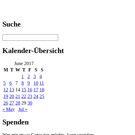
Suche
Kalender-Übersicht
June 2017
M
T
W
T
F
S
S
1
2
3
4
5
6
7
8
9
10
11
12
13
14
15
16
17
18
19
20
21
22
23
24
25
26
27
28
29
30
« May
Jul »
Spenden
Wer mir etwas Gutes tun möchte, kann spenden: