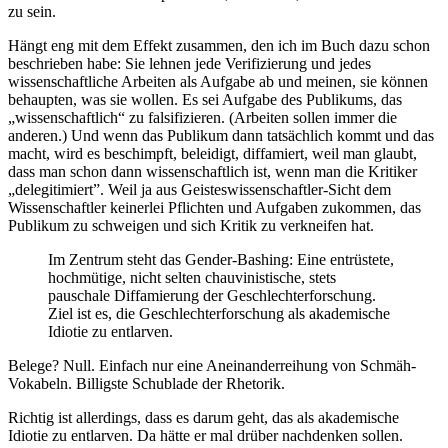
zu sein.
Hängt eng mit dem Effekt zusammen, den ich im Buch dazu schon
beschrieben habe: Sie lehnen jede Verifizierung und jedes
wissenschaftliche Arbeiten als Aufgabe ab und meinen, sie können
behaupten, was sie wollen. Es sei Aufgabe des Publikums, das
„wissenschaftlich“ zu falsifizieren. (Arbeiten sollen immer die
anderen.) Und wenn das Publikum dann tatsächlich kommt und das
macht, wird es beschimpft, beleidigt, diffamiert, weil man glaubt,
dass man schon dann wissenschaftlich ist, wenn man die Kritiker
„delegitimiert”. Weil ja aus Geisteswissenschaftler-Sicht dem
Wissenschaftler keinerlei Pflichten und Aufgaben zukommen, das
Publikum zu schweigen und sich Kritik zu verkneifen hat.
Im Zentrum steht das Gender-Bashing: Eine entrüstete,
hochmütige, nicht selten chauvinistische, stets
pauschale Diffamierung der Geschlechterforschung.
Ziel ist es, die Geschlechterforschung als akademische
Idiotie zu entlarven.
Belege? Null. Einfach nur eine Aneinanderreihung von Schmäh-
Vokabeln. Billigste Schublade der Rhetorik.
Richtig ist allerdings, dass es darum geht, das als akademische
Idiotie zu entlarven. Da hätte er mal drüber nachdenken sollen.