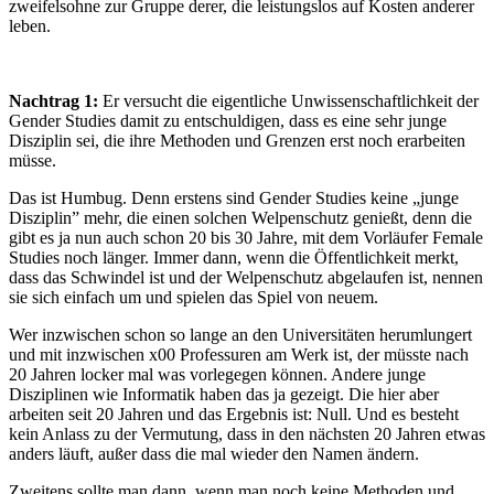
zweifelsohne zur Gruppe derer, die leistungslos auf Kosten anderer
leben.
Nachtrag 1:
Er versucht die eigentliche Unwissenschaftlichkeit der
Gender Studies damit zu entschuldigen, dass es eine sehr junge
Disziplin sei, die ihre Methoden und Grenzen erst noch erarbeiten
müsse.
Das ist Humbug. Denn erstens sind Gender Studies keine „junge
Disziplin” mehr, die einen solchen Welpenschutz genießt, denn die
gibt es ja nun auch schon 20 bis 30 Jahre, mit dem Vorläufer Female
Studies noch länger. Immer dann, wenn die Öffentlichkeit merkt,
dass das Schwindel ist und der Welpenschutz abgelaufen ist, nennen
sie sich einfach um und spielen das Spiel von neuem.
Wer inzwischen schon so lange an den Universitäten herumlungert
und mit inzwischen x00 Professuren am Werk ist, der müsste nach
20 Jahren locker mal was vorlegegen können. Andere junge
Disziplinen wie Informatik haben das ja gezeigt. Die hier aber
arbeiten seit 20 Jahren und das Ergebnis ist: Null. Und es besteht
kein Anlass zu der Vermutung, dass in den nächsten 20 Jahren etwas
anders läuft, außer dass die mal wieder den Namen ändern.
Zweitens sollte man dann, wenn man noch keine Methoden und