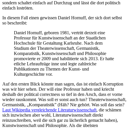
sondern schaltet einfach auf Durchzug und lässt die dort politisch
einfach loströten.
In diesem Fall einen gewissen Daniel Hornuff, der sich dort selbst
so beschreibt:
Daniel Hornuff, geboren 1981, vertritt derzeit eine
Professur für Kunstwissenschaft an der Staatlichen
Hochschule für Gestaltung Karlsruhe. Nach dem
Studium der Theaterwissenschaft, Germanistik,
Komparatistik, Kunstwissenschaft und Philosophie
promovierte er 2009 und habilitierte sich 2013. Er hatte
etliche Lehraufträge inne und legte zahlreiche
Publikationen zu Themen der Kunst- und
Kulturgeschichte vor.
Auf den ersten Blick könnte man sagen, das ist einfach Korruption
was wir hier sehen. Der will eine Professur haben und kriecht
deshalb der political correctness so tief in den Arsch, dass er vorne
wieder rauskommt. Was soll er sonst auch tun? Theaterwissenschaft,
Germanistik, „Komparatistik” (Häh? Nie gehört. Was soll das sein?
Laut Wikipedia vergleichende Literaturwissenschaft
, die schämen
sich inzwischen aber wohl, Literaturwissenschaft direkt
reinzuschreiben, weil die sich gar zu lächerlich gemacht haben),
Kunstwissenschaft und Philosophie. Als die übelsten