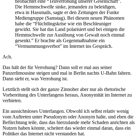
beobachtet eine “Teilverrohung unserer Gesellschaft”.
Die Hemmschwelle sinke, jemanden zu beleidigen,
etwa in Hassmails, sagte er den Zeitungen der Funke
Mediengruppe (Samstag). Bei diesem neuen Phänomen
habe die “Flüchtlingskrise wie ein Beschleuniger
gewirkt. Sie hat das Land polarisiert und bei einigen die
Hemmschwelle zur Ausübung von Gewalt noch einmal
gesenkt.” Er brachte als Gegenmaßnahme ein
“Vermummungsverbot” im Internet ins Gespräch.
Ach.
Das hält der für Verrohung? Dann soll er mal aus seiner
Panzerlimousine steigen und mal in Berlin nachts U-Bahn fahren.
Dann sieht er, was Verrohung ist.
Letztlich stellt sich der ganze Zinnober aber nur als rhetorische
Vorbereitung des Unterfangens heraus, Anonymität im Internet zu
verbieten.
Ein aussichtsloses Unterfangen. Obwohl ich selbst relativ wenig
vom Auftreten unter Pseudonym oder Anonym halte, und eben die
Befürchtung teile, dass das hierzulande mehr Schaden anrichten als
Nutzen haben könnte, scheitert das wieder einmal daran, dass ein
Politiker das Internet nicht verstanden hat.