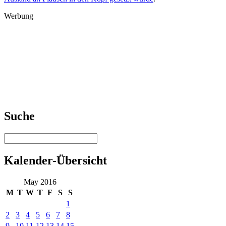
Werbung
Suche
Kalender-Übersicht
May 2016
M
T
W
T
F
S
S
1
2
3
4
5
6
7
8
9
10
11
12
13
14
15