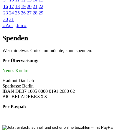
16
17
18
19
20
21
22
23
24
25
26
27
28
29
30
31
« Apr
Jun »
Spenden
Wer mir etwas Gutes tun möchte, kann spenden:
Per Überweisung:
Neues Konto:
Hadmut Danisch
Sparkasse Berlin
IBAN DE37 1005 0000 0191 2680 62
BIC BELADEBEXXX
Per Paypal: