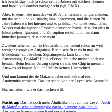
ich beschäftige mich ja schon seit 25 Jahren mit solchen Themen
und haben viel darüber nachgedacht (vgl. RMX).
Aber: Erstens hätte man das vor 20 Jahren schon anfangen müssen,
um das stabil und vollständig hinzubekommen, und die letzten 20
Jahre haben wir bei Internet und so praktisch komplett verschlafen.
Wieder mal das typische Problem deutscher Politik, dass erst alles in
Inkompetenz, Ignoranz und Korruption ersäuft und man dann
hinterher jammert, dass man nicht…
Zweitens scheitern wir in Deutschland permanent schon an weit
weniger komplexen Aufgaben. Berlin schafft es nicht mal, die
Meldeämter zu betreiben. Signaturgesetz kam kaum zur
Anwendung. De-Mail? Haha. ePerso? Ich habe meinen noch nie
benutzt. Beim letzten Umzug sagten sie mir, der Chip in meinem
Ausweis sei kaputt. Na und? Macht keinen Unterschied.
Und nun kommt der de Maizière daher und will mal eben
Anonymität verbieten. Das hat schon von der Leyen’sche Ausmaße.
Na, mal sehen, wie er das machen will.
Nachtrag:
Das hat noch mehr Ähnlichkeit mit von der Leyen.
Auch
de Maizière scheint ahnungslos nachzuplappern, was ihm im
Ausland an Flausen in den Kopf gesetzt wurde
.