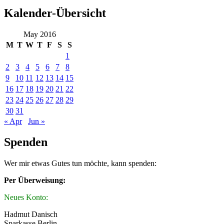
Kalender-Übersicht
May 2016
M
T
W
T
F
S
S
1
2
3
4
5
6
7
8
9
10
11
12
13
14
15
16
17
18
19
20
21
22
23
24
25
26
27
28
29
30
31
« Apr
Jun »
Spenden
Wer mir etwas Gutes tun möchte, kann spenden:
Per Überweisung:
Neues Konto:
Hadmut Danisch
Sparkasse Berlin