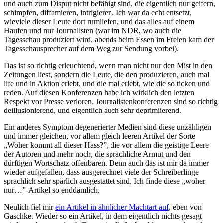
und auch zum Disput nicht befähigt sind, die eigentlich nur geifern,
schimpfen, diffamieren, intrigieren. Ich war da echt entsetzt,
wieviele dieser Leute dort rumliefen, und das alles auf einem
Haufen und nur Journalisten (war im NDR, wo auch die
Tagesschau produziert wird, abends beim Essen im Freien kam der
Tagesschausprecher auf dem Weg zur Sendung vorbei).
Das ist so richtig erleuchtend, wenn man nicht nur den Mist in den
Zeitungen liest, sondern die Leute, die den produzieren, auch mal
life und in Aktion erlebt, und die mal erlebt, wie die so ticken und
reden. Auf diesen Konferenzen habe ich wirklich den letzten
Respekt vor Presse verloren. Journalistenkonferenzen sind so richtig
deillusionierend, und eigentlich auch sehr deprimiierend.
Ein anderes Symptom degenerierter Medien sind diese unzähligen
und immer gleichen, vor allem gleich leeren Artikel der Sorte
„Woher kommt all dieser Hass?”, die vor allem die geistige Leere
der Autoren und mehr noch, die sprachliche Armut und den
dürftigen Wortschatz offenbaren. Denn auch das ist mir da immer
wieder aufgefallen, dass ausgerechnet viele der Schreiberlinge
sprachlich sehr spärlich ausgestattet sind. Ich finde diese „woher
nur…”-Artikel so enddämlich.
Neulich fiel mir
ein Artikel in ähnlicher Machtart auf
, eben von
Gaschke. Wieder so ein Artikel, in dem eigentlich nichts gesagt