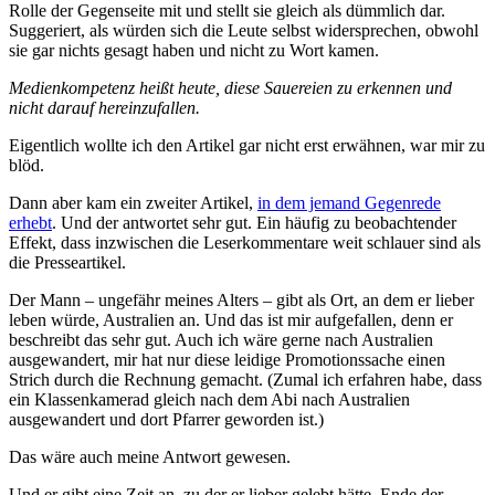
Rolle der Gegenseite mit und stellt sie gleich als dümmlich dar.
Suggeriert, als würden sich die Leute selbst widersprechen, obwohl
sie gar nichts gesagt haben und nicht zu Wort kamen.
Medienkompetenz heißt heute, diese Sauereien zu erkennen und
nicht darauf hereinzufallen.
Eigentlich wollte ich den Artikel gar nicht erst erwähnen, war mir zu
blöd.
Dann aber kam ein zweiter Artikel,
in dem jemand Gegenrede
erhebt
. Und der antwortet sehr gut. Ein häufig zu beobachtender
Effekt, dass inzwischen die Leserkommentare weit schlauer sind als
die Presseartikel.
Der Mann – ungefähr meines Alters – gibt als Ort, an dem er lieber
leben würde, Australien an. Und das ist mir aufgefallen, denn er
beschreibt das sehr gut. Auch ich wäre gerne nach Australien
ausgewandert, mir hat nur diese leidige Promotionssache einen
Strich durch die Rechnung gemacht. (Zumal ich erfahren habe, dass
ein Klassenkamerad gleich nach dem Abi nach Australien
ausgewandert und dort Pfarrer geworden ist.)
Das wäre auch meine Antwort gewesen.
Und er gibt eine Zeit an, zu der er lieber gelebt hätte. Ende der