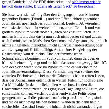
gegen Brüderle und die FDP drinsteckte, und
sich immer wieder
lustvoll darin suhlte, Brüderle als „alten Sack” zu bezeichnen
.
Sie beschwert sich ständig über den Umgangston von Männern
gegenüber Frauen (Dirndl…) und der Öffentlichkeit gegenüber
Journalisten, aber findet es völlig normal, Leute in Abwesenheit,
wenn sie sich also nicht wehren können, aber öffentlich und vor
großem Publikum wiederholt als „alten Sack” zu titulieren. Auf
meinen Einwurf, dass das ja nun auch nicht besser sei und zudem
nach feministischen Maßstäben Sexismus und Ageismus, ist ihr auch
nichts eingefallen, intellektuell nicht zur Auseinandersetzung oder
zum Umgang mit Kritik befähigt. Außer einer Entgleisung der
Gesichtszüge kam da nichts. Eine der feministischen
Schmierenschreiberinnen im Publikum schrieb dann darüber, es
hätte sich einer aufgeregt und sie hätte das souverän „weggelächelt”.
Von der Sorte waren viele im Publikum, und es war eine reine
Journalistenveranstaltung. Diese Veranstaltung war so eines der
zentralen Erlebnisse, die bei mir die Erkenntnis haben reifen lassen,
dass der Journalismus eigentlich in weiten Teilen nur noch so eine
Art Müllhalde für den intellektuellen Ausschuss ist, den die
Universitäten produzieren (das ging zwei Tage lang so). Leute, die
sonst nichts können, werden durch irgendwelche Politstudien
gezogen, und weil die spätestens nach ein paar Jahren fertig sind,
und die da nicht ewig bleiben können, wandern die dann halt in
solche Jobs. Das sind Leute, die inhaltlich nichts zustandebringen