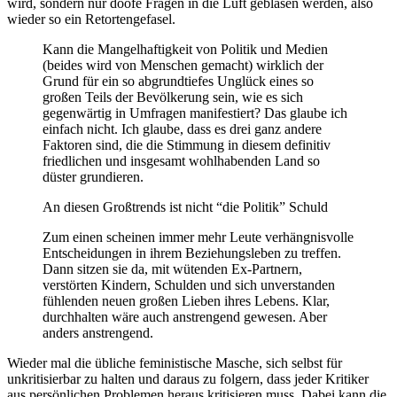
wird, sondern nur doofe Fragen in die Luft geblasen werden, also
wieder so ein Retortengefasel.
Kann die Mangelhaftigkeit von Politik und Medien
(beides wird von Menschen gemacht) wirklich der
Grund für ein so abgrundtiefes Unglück eines so
großen Teils der Bevölkerung sein, wie es sich
gegenwärtig in Umfragen manifestiert? Das glaube ich
einfach nicht. Ich glaube, dass es drei ganz andere
Faktoren sind, die die Stimmung in diesem definitiv
friedlichen und insgesamt wohlhabenden Land so
düster grundieren.
An diesen Großtrends ist nicht “die Politik” Schuld
Zum einen scheinen immer mehr Leute verhängnisvolle
Entscheidungen in ihrem Beziehungsleben zu treffen.
Dann sitzen sie da, mit wütenden Ex-Partnern,
verstörten Kindern, Schulden und sich unverstanden
fühlenden neuen großen Lieben ihres Lebens. Klar,
durchhalten wäre auch anstrengend gewesen. Aber
anders anstrengend.
Wieder mal die übliche feministische Masche, sich selbst für
unkritisierbar zu halten und daraus zu folgern, dass jeder Kritiker
aus persönlichen Problemen heraus kritisieren muss. Dabei kann die