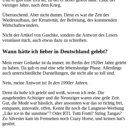
vierziger Jahre, nach dem Krieg.
Überraschend. Aber nicht dumm. Denn es war die Zeit des
Wiederaufbaus, der Kreativität, der Befreiung, des kommenden
Wirtschaftswunders.
Nicht der Artikel von Gaschke, sondern die Antwort des Lesers
veranlasst mich, auch etwas dazu zu schreiben.
Wann hätte ich lieber in Deutschland gelebt?
Mein erster Gedanke ist da immer, im Berlin der 1920er Jahre gelebt
zu haben. Da gab es mal eine sehr lebenslustige Phase. Allerdings
auch unterschiedliche Darstellungen, die nicht alle so toll sind.
Nein, meine Antwort ist:
In den 1990er Jahren.
Denn da
habe
ich gelebt und weiß, wovon ich rede. Die
ausgehenden Achtziger und die Neunziger waren eine geile Zeit.
Gut, die Mode war hässlich, aber ansonsten war das so richtig frei,
entspannt, innovativ, offen. Kennt Ihr noch die Langnese-Werbung
„Like ice in the sunshine”? Oder RTL Tutti Frutti? String Tangas?
Zu Silvester kam im Fernsehen noch Crazy Horse, und keinen hat’s
gestört.