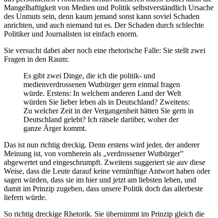
Mangelhaftigkeit von Medien und Politik selbstverständlich Ursache
des Unmuts sein, denn kaum jemand sonst kann soviel Schaden
anrichten, und auch niemand tut es. Der Schaden durch schlechte
Politiker und Journalisten ist einfach enorm.
Sie versucht dabei aber noch eine rhetorische Falle: Sie stellt zwei
Fragen in den Raum:
Es gibt zwei Dinge, die ich die politik- und
medienverdrossenen Wutbürger gern einmal fragen
würde. Erstens: In welchem anderen Land der Welt
würden Sie lieber leben als in Deutschland? Zweitens:
Zu welcher Zeit in der Vergangenheit hätten Sie gern in
Deutschland gelebt? Ich rätsele darüber, woher der
ganze Ärger kommt.
Das ist nun richtig dreckig. Denn erstens wird jeder, der anderer
Meinung ist, von vornherein als „verdrossener Wutbürger”
abgewertet und eingeschrumpft. Zweitens suggeriert sie auv diese
Weise, dass die Leute darauf keine vernünftige Antwort haben oder
sagen würden, dass sie im hier und jetzt am liebsten leben, und
damit im Prinzip zugeben, dass unsere Politik doch das allerbeste
liefern würde.
So richtig dreckige Rhetorik. Sie übernimmt im Prinzip gleich die