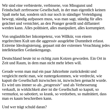
Wir sind eine verbiesterte, verbissene, von Missgunst und
Feindschaft zerfressene Gesellschaft, in der man eigentlich keinen
Spaß mehr hat, sondern sich nur noch in ständiger Verteidigung
bewegt, ständig aufpassen muss, was man sagt, ständig für alles
geächtet und vernichtet, an den Pranger gestellt und diffamiert
werden kann. Alles politisiert, alles manipuliert, alles korrumpiert.
Von unglaublicher Inkompetenz, von Willkür, von einem
regelrechten Kult um die aggressiv ausgelebte Dummheit erfasst.
Extreme Ideologisierung, gepaart mit der extremen Verachtung jedes
intellektuellen Gedankengangs.
Deutschland heute ist so richtig zum Kotzen geworden. Ein Ort in
Zeit und Raum, in dem man nicht mehr leben will.
Gerade wenn man mal ein paar Jahrzehnte zurückdenkt und
vergleicht merkt man, wie runtergekommen, wie verdreckt, wie
kaputt die Gesellschaft inzwischen ist, inzwischen gemacht wurde.
Es wird uns immer so als „progressiv” und als Verbesserung
verkauft, in wirklichkeit aber ist die Gesellschaft so kaputt, so
vermurkst, so sabotiert, so krank, so verdorben, so malträtiert, dass
man es kaum beschreiben kann.
Und wer trägt schuld daran?