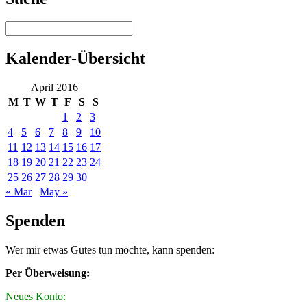
Kalender-Übersicht
April 2016
M
T
W
T
F
S
S
1
2
3
4
5
6
7
8
9
10
11
12
13
14
15
16
17
18
19
20
21
22
23
24
25
26
27
28
29
30
« Mar
May »
Spenden
Wer mir etwas Gutes tun möchte, kann spenden:
Per Überweisung:
Neues Konto: