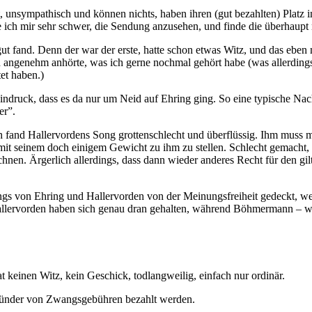
sympathisch und können nichts, haben ihren (gut bezahlten) Platz im Fe
e ich mir sehr schwer, die Sendung anzusehen, und finde die überhaupt n
t fand. Denn der war der erste, hatte schon etwas Witz, und das eben
 angenehm anhörte, was ich gerne nochmal gehört habe (was allerdings a
et haben.)
 Eindruck, dass es da nur um Neid auf Ehring ging. So eine typische 
er”.
 fand Hallervordens Song grottenschlecht und überflüssig. Ihm muss ma
mit seinem doch einigem Gewicht zu ihm zu stellen. Schlecht gemacht, 
nen. Ärgerlich allerdings, dass dann wieder anderes Recht für den gilt
s von Ehring und Hallervorden von der Meinungsfreiheit gedeckt, weil 
llervorden haben sich genau dran gehalten, während Böhmermann – wie 
keinen Witz, kein Geschick, todlangweilig, einfach nur ordinär.
künder von Zwangsgebühren bezahlt werden.