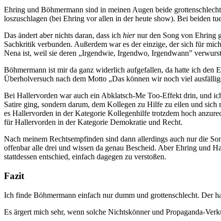
Ehring und Böhmermann sind in meinen Augen beide grottenschlecht, un
loszuschlagen (bei Ehring vor allen in der heute show). Bei beiden tu
Das ändert aber nichts daran, dass ich
hier
nur den Song von Ehring gu
Sachkritik verbunden. Außerdem war es der einzige, der sich für mich
Nena ist, weil sie deren „Irgendwie, Irgendwo, Irgendwann” verwurst
Böhmermann ist mir da ganz widerlich aufgefallen, da hatte ich den
Überholversuch nach dem Motto „Das können wir noch viel ausfällig
Bei Hallervorden war auch ein Abklatsch-Me Too-Effekt drin, und ich
Satire ging, sondern darum, dem Kollegen zu Hilfe zu eilen und sich 
es Hallervorden in der Kategorie Kollegenhilfe trotzdem hoch anzurech
für Hallervorden in der Kategorie Demokratie und Recht.
Nach meinem Rechtsempfinden sind dann allerdings auch nur die Song
offenbar alle drei und wissen da genau Bescheid. Aber Ehring und Ha
stattdessen entschied, einfach dagegen zu verstoßen.
Fazit
Ich finde Böhmermann einfach nur dumm und grottenschlecht. Der hat 
Es ärgert mich sehr, wenn solche Nichtskönner und Propaganda-Ver