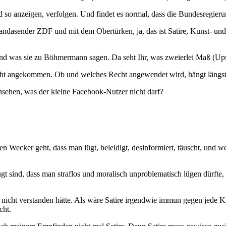
so anzeigen, verfolgen. Und findet es normal, dass die Bundesregieru
andasender ZDF und mit dem Obertürken, ja, das ist Satire, Kunst- u
d was sie zu Böhmermann sagen. Da seht Ihr, was zweierlei Maß (Ups, 
echt angekommen. Ob und welches Recht angewendet wird, hängt längst 
nsehen, was der kleine Facebook-Nutzer nicht darf?
 den Wecker geht, dass man lügt, beleidigt, desinformiert, täuscht, und 
ugt sind, dass man straflos und moralisch unproblematisch lügen dürft
” nicht verstanden hätte. Als wäre Satire irgendwie immun gegen jede Kri
cht.