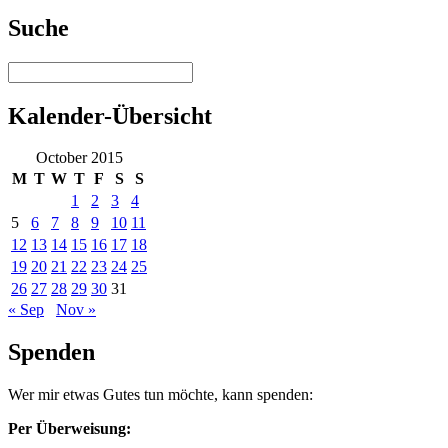
Suche
Kalender-Übersicht
October 2015
M
T
W
T
F
S
S
1
2
3
4
5
6
7
8
9
10
11
12
13
14
15
16
17
18
19
20
21
22
23
24
25
26
27
28
29
30
31
« Sep
Nov »
Spenden
Wer mir etwas Gutes tun möchte, kann spenden:
Per Überweisung: