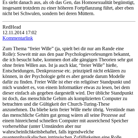
Es sieht danach aus, als ob das Gen, das Homosexualität begünstigt,
insgesamt trotzdem zu einer höheren Fortpflanzung führt, aber eben
nicht bei Schwulen, sondern bei deren Müttern.
RedHead
12.11.2014 17:02
Kommentarlink
Zum Thema “freier Wille” (ja, spielt bei dir nur am Rande eine
Rolle): Soweit mir aus den paar Psychologievorlesungen bekannt,
die ich besucht habe, kommen dort alle gängigen Theorien sehr gut
ohne freien Willen aus. Ist ja auch klar, “freier Wille” hieße,
Entscheidungen, Denkprozesse etc. prinzipiell nicht erklären zu
können, in der Psychologie geht es aber gerade darum Modelle
dafür zu finden. Freier Wille ist eher ein religiöser Standpunkt und
mich wundert es, von einem Informatiker etwas zu lesen, bei dem
dieser einfach als gegeben dargestellt wird. Der übliche Standpunkt
ist doch, das menschliche Gehirn als komplizierten Computer zu
betrachten und die Gültigkeit der Church-Turing-These
anzunehmen. Da bliebe kein freier Wille mehr übrig. Verstünde man
das menschliche Gehirn gut genug wären all seine Prozesse auf
einem hinreichend schnellen Computer mit ausreichend Speicher
vorhersehbar (unter Umständen aber nur
wahrscheinlichkeitsbehaftet, falls irgendwelche
quantenphysikalischen intrinsischen Zufälligkeiten eine Rolle