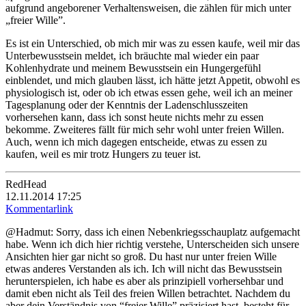
aufgrund angeborener Verhaltensweisen, die zählen für mich unter
„freier Wille”.
Es ist ein Unterschied, ob mich mir was zu essen kaufe, weil mir das
Unterbewusstsein meldet, ich bräuchte mal wieder ein paar
Kohlenhydrate und meinem Bewusstsein ein Hungergefühl
einblendet, und mich glauben lässt, ich hätte jetzt Appetit, obwohl es
physiologisch ist, oder ob ich etwas essen gehe, weil ich an meiner
Tagesplanung oder der Kenntnis der Ladenschlusszeiten
vorhersehen kann, dass ich sonst heute nichts mehr zu essen
bekomme. Zweiteres fällt für mich sehr wohl unter freien Willen.
Auch, wenn ich mich dagegen entscheide, etwas zu essen zu
kaufen, weil es mir trotz Hungers zu teuer ist.
RedHead
12.11.2014 17:25
Kommentarlink
@Hadmut: Sorry, dass ich einen Nebenkriegsschauplatz aufgemacht
habe. Wenn ich dich hier richtig verstehe, Unterscheiden sich unsere
Ansichten hier gar nicht so groß. Du hast nur unter freien Wille
etwas anderes Verstanden als ich. Ich will nicht das Bewusstsein
herunterspielen, ich habe es aber als prinzipiell vorhersehbar und
damit eben nicht als Teil des freien Willen betrachtet. Nachdem du
aber dein Verständnis von “freier Wille” präzisiert hast, besteht für