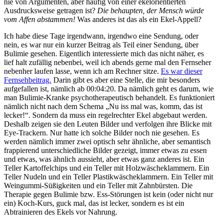
nie von Argumenten, aber häufig von einer ekelorientierten
Ausdrucksweise getragen ist?
Die behaupten, der Mensch würde
vom Affen abstammen!
Was anderes ist das als ein Ekel-Appell?
Ich habe diese Tage irgendwann, irgendwo eine Sendung, oder
nein, es war nur ein kurzer Beitrag als Teil einer Sendung, über
Bulimie gesehen. Eigentlich interessierte mich das nicht näher, es
lief halt zufällig nebenbei, weil ich abends gerne mal den Fernseher
nebenher laufen lasse, wenn ich am Rechner sitze.
Es war dieser
Fernsehbeitrag.
Darin gibt es aber eine Stelle, die mir besonders
aufgefallen ist, nämlich ab 00:04:20. Da nämlich geht es darum, wie
man Bulimie-Kranke psychotherapeutisch behandelt. Es funktioniert
nämlich nicht nach dem Schema „Nu iss mal was, komm, das ist
lecker!“. Sondern da muss ein regelrechter Ekel abgebaut werden.
Deshalb zeigen sie den Leuten Bilder und verfolgen ihre Blicke mit
Eye-Trackern. Nur hatte ich solche Bilder noch nie gesehen. Es
werden nämlich immer zwei optisch sehr ähnliche, aber semantisch
frappierend unterschiedliche Bilder gezeigt, immer etwas zu essen
und etwas, was ähnlich aussieht, aber etwas ganz anderes ist. Ein
Teller Kartoffelchips und ein Teller mit Holzwäscheklammern. Ein
Teller Nudeln und ein Teller Plastikwäscheklammern. Ein Teller mit
Weingummi-Süßigkeiten und ein Teller mit Zahnbürsten. Die
Therapie gegen Bulimie bzw. Ess-Störungen ist kein (oder nicht nur
ein) Koch-Kurs, guck mal, das ist lecker, sondern es ist ein
Abtrainieren des Ekels vor Nahrung.