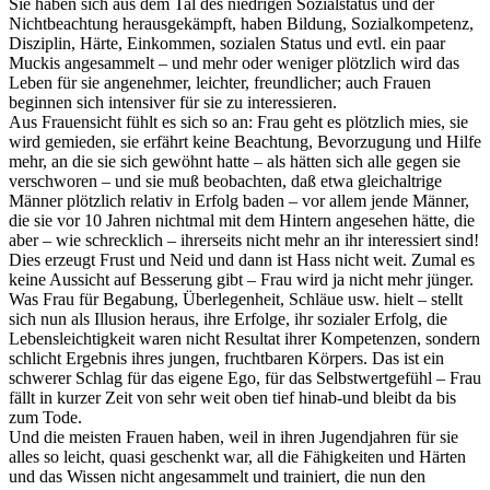
Sie haben sich aus dem Tal des niedrigen Sozialstatus und der
Nichtbeachtung herausgekämpft, haben Bildung, Sozialkompetenz,
Disziplin, Härte, Einkommen, sozialen Status und evtl. ein paar
Muckis angesammelt – und mehr oder weniger plötzlich wird das
Leben für sie angenehmer, leichter, freundlicher; auch Frauen
beginnen sich intensiver für sie zu interessieren.
Aus Frauensicht fühlt es sich so an: Frau geht es plötzlich mies, sie
wird gemieden, sie erfährt keine Beachtung, Bevorzugung und Hilfe
mehr, an die sie sich gewöhnt hatte – als hätten sich alle gegen sie
verschworen – und sie muß beobachten, daß etwa gleichaltrige
Männer plötzlich relativ in Erfolg baden – vor allem jende Männer,
die sie vor 10 Jahren nichtmal mit dem Hintern angesehen hätte, die
aber – wie schrecklich – ihrerseits nicht mehr an ihr interessiert sind!
Dies erzeugt Frust und Neid und dann ist Hass nicht weit. Zumal es
keine Aussicht auf Besserung gibt – Frau wird ja nicht mehr jünger.
Was Frau für Begabung, Überlegenheit, Schläue usw. hielt – stellt
sich nun als Illusion heraus, ihre Erfolge, ihr sozialer Erfolg, die
Lebensleichtigkeit waren nicht Resultat ihrer Kompetenzen, sondern
schlicht Ergebnis ihres jungen, fruchtbaren Körpers. Das ist ein
schwerer Schlag für das eigene Ego, für das Selbstwertgefühl – Frau
fällt in kurzer Zeit von sehr weit oben tief hinab-und bleibt da bis
zum Tode.
Und die meisten Frauen haben, weil in ihren Jugendjahren für sie
alles so leicht, quasi geschenkt war, all die Fähigkeiten und Härten
und das Wissen nicht angesammelt und trainiert, die nun den