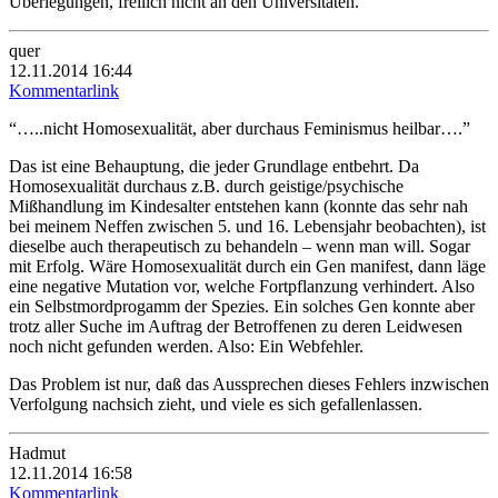
Überlegungen, freilich nicht an den Universitäten.
quer
12.11.2014 16:44
Kommentarlink
“…..nicht Homosexualität, aber durchaus Feminismus heilbar….”
Das ist eine Behauptung, die jeder Grundlage entbehrt. Da
Homosexualität durchaus z.B. durch geistige/psychische
Mißhandlung im Kindesalter entstehen kann (konnte das sehr nah
bei meinem Neffen zwischen 5. und 16. Lebensjahr beobachten), ist
dieselbe auch therapeutisch zu behandeln – wenn man will. Sogar
mit Erfolg. Wäre Homosexualität durch ein Gen manifest, dann läge
eine negative Mutation vor, welche Fortpflanzung verhindert. Also
ein Selbstmordprogamm der Spezies. Ein solches Gen konnte aber
trotz aller Suche im Auftrag der Betroffenen zu deren Leidwesen
noch nicht gefunden werden. Also: Ein Webfehler.
Das Problem ist nur, daß das Aussprechen dieses Fehlers inzwischen
Verfolgung nachsich zieht, und viele es sich gefallenlassen.
Hadmut
12.11.2014 16:58
Kommentarlink