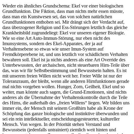
Wieder ein ähnliches Grundschema: Ekel vor einer biologischen
Grundfunktion. Die Fiktion, dass man nichts mehr essen müsste,
dass man ein Kunstwesen sei, das von solchen natürlichen
Grundfunktionen enthoben sei. Mir drängt sich der Verdacht auf,
dass überzogener Religion und Ess-Störungen letztlich das gleiche
Krankheitsbild zugrundeliegt: Ekel vor unseren eigener Biologie.
Wie so eine Art Auto-Immun-Störung, nur eben nicht des
Imunsystems, sondern des Ekel-Apparates, der ja auf
Verhaltensebene so etwas wie unser Imun-System auf
Fremdkörperebene ist, und uns letztlich vor schädlichem Verhalten
bewahren soll. Ekel ist ja nichts anderes als eine Art Override des
Unterbewussten, der archaischen, nicht steuerbaren Hirn-Teile über
das, was wir für Selbstbestimmung und Bewusstsein halten. Es ist
mit unserem freien Willen nicht weit her. Freier Wille ist nur der
Toleranzraum, der bleibt, wenn alle anderen Hirnfunktionen gerade
mal nichts vorgeben wollen. Hunger, Zorn, Geilheit, Ekel und so
weiter, man könnte auch sagen, die Grund-Emotionen, sind nichts
anderes als die Übernahme der Verhaltenskontrolle durch die Teile
des Hirns, die außerhalb des „freien Willens“ liegen. Wir bilden uns
immer ein, der Mensch mit seinem Großhirn habe als Krone der
Schöpfung das ganze biologische und instinktive überwunden und
sei ein rein intellektueller, entscheidungsgesteuerter, kultureller
Mensch. Von wegen. In der Priorität stehen Verstand und
Bewusstsein (jedenfalls untrainiert) ziemlich weit hinten und