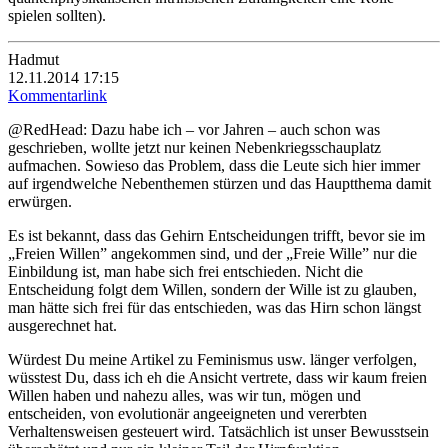
spielen sollten).
Hadmut
12.11.2014 17:15
Kommentarlink
@RedHead: Dazu habe ich – vor Jahren – auch schon was
geschrieben, wollte jetzt nur keinen Nebenkriegsschauplatz
aufmachen. Sowieso das Problem, dass die Leute sich hier immer
auf irgendwelche Nebenthemen stürzen und das Hauptthema damit
erwürgen.
Es ist bekannt, dass das Gehirn Entscheidungen trifft, bevor sie im
„Freien Willen” angekommen sind, und der „Freie Wille” nur die
Einbildung ist, man habe sich frei entschieden. Nicht die
Entscheidung folgt dem Willen, sondern der Wille ist zu glauben,
man hätte sich frei für das entschieden, was das Hirn schon längst
ausgerechnet hat.
Würdest Du meine Artikel zu Feminismus usw. länger verfolgen,
wüsstest Du, dass ich eh die Ansicht vertrete, dass wir kaum freien
Willen haben und nahezu alles, was wir tun, mögen und
entscheiden, von evolutionär angeeigneten und vererbten
Verhaltensweisen gesteuert wird. Tatsächlich ist unser Bewusstsein