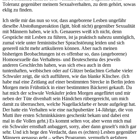
Toleranz gegenüber meinem Sexualverhalten, zu dem gehört, sowas
eklig zu finden.
Ich stelle mir das nun so vor, dass angeborene Lesben ungefähr
dieselbe Abstoßungsreaktion (Igitt, bloß nicht) gegenüber Sexualität
mit Männern haben, wie ich. Genaueres weiß ich nicht, denn
Gespräche mit Lesben zu führen, ist ja praktisch nahezu unmöglich,
zumal viele unter feministischer Sprachstörung leiden und sich
generell nicht mehr artikulieren können. Aber nach meinen
bisherigen Beobachtungen ist es offenbar so, dass (angeborene)
Homosexuelle das Verhaltens- und Beuteschema des jeweils
anderen Geschlechts haben, was sich etwa auch in dem
tuntenhaften, weibischen oder auf Glitzer bedachten Gehabe vieler
Schwuler zeigt, die sich aufführen, wie das blanke Klischee. (Ich
habe mal eine Zeitlang auf einer bestimmten Strecke in Berlin jeden
Morgen mein Frühstück in einer bestimmten Bäckerei gekauft. Da
hat mich der schwule Verkäufer jeden Morgen angeflirtet und mir
neben der Tüte divenhaft sein Händchen rübergereicht, um mich
damit zu überraschen, welche Nagellackfarbe er heute aufgelegt hat.
Der hatte ein Verhalten wie eine nachpubertäre 14-Jährige, die von
Mutti ihre ersten Schminkkästen geschenkt bekam und dabei erst
mal in die Vollen geht.) Es kommt selten vor, aber wenn mich mal
ein Schwuler ernsthaft anbaggert, sorry, aber dann gruselt’s mich gar
sehr. Und ich hege den Verdacht, dass es (echten) Lesben gegenüber
Männern genauso geht – selbes Programm, vermutlich gefahren