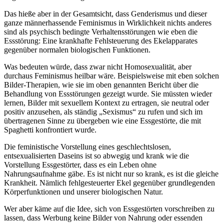
Das hieße aber in der Gesamtsicht, dass Genderismus und dieser
ganze männerhassende Feminismus in Wirklichkeit nichts anderes
sind als psychisch bedingte Verhaltensstörungen wie eben die
Essstörung: Eine krankhafte Fehlsteuerung des Ekelapparates
gegenüber normalen biologischen Funktionen.
Was bedeuten würde, dass zwar nicht Homosexualität, aber
durchaus Feminismus heilbar wäre. Beispielsweise mit eben solchen
Bilder-Therapien, wie sie im oben genannten Bericht über die
Behandlung von Essstörungen gezeigt wurde. Sie müssten wieder
lernen, Bilder mit sexuellem Kontext zu ertragen, sie neutral oder
positiv anzusehen, als ständig „Sexismus“ zu rufen und sich im
übertragenen Sinne zu übergeben wie eine Essgestörte, die mit
Spaghetti konfrontiert wurde.
Die feministische Vorstellung eines geschlechtslosen,
entsexualisierten Daseins ist so abwegig und krank wie die
Vorstellung Essgestörter, dass es ein Leben ohne
Nahrungsaufnahme gäbe. Es ist nicht nur so krank, es ist die gleiche
Krankheit. Nämlich fehlgesteuerter Ekel gegenüber grundlegenden
Körperfunktionen und unserer biologischen Natur.
Wer aber käme auf die Idee, sich von Essgestörten vorschreiben zu
lassen, dass Werbung keine Bilder von Nahrung oder essenden