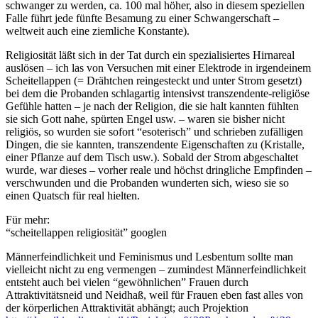
schwanger zu werden, ca. 100 mal höher, also in diesem speziellen
Falle führt jede fünfte Besamung zu einer Schwangerschaft –
weltweit auch eine ziemliche Konstante).
Religiosität läßt sich in der Tat durch ein spezialisiertes Hirnareal
auslösen – ich las von Versuchen mit einer Elektrode in irgendeinem
Scheitellappen (= Drähtchen reingesteckt und unter Strom gesetzt)
bei dem die Probanden schlagartig intensivst transzendente-religiöse
Gefühle hatten – je nach der Religion, die sie halt kannten fühlten
sie sich Gott nahe, spürten Engel usw. – waren sie bisher nicht
religiös, so wurden sie sofort “esoterisch” und schrieben zufälligen
Dingen, die sie kannten, transzendente Eigenschaften zu (Kristalle,
einer Pflanze auf dem Tisch usw.). Sobald der Strom abgeschaltet
wurde, war dieses – vorher reale und höchst dringliche Empfinden –
verschwunden und die Probanden wunderten sich, wieso sie so
einen Quatsch für real hielten.
Für mehr:
“scheitellappen religiosität” googlen
Männerfeindlichkeit und Feminismus und Lesbentum sollte man
vielleicht nicht zu eng vermengen – zumindest Männerfeindlichkeit
entsteht auch bei vielen “gewöhnlichen” Frauen durch
Attraktivitätsneid und Neidhaß, weil für Frauen eben fast alles von
der körperlichen Attraktivität abhängt; auch Projektion