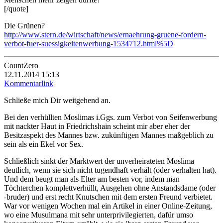
[/quote]
Die Grünen?
http://www.stern.de/wirtschaft/news/ernaehrung-gruene-fordern-
verbot-fuer-suessigkeitenwerbung-1534712.html%5D
CountZero
12.11.2014 15:13
Kommentarlink
Schließe mich Dir weitgehend an.
Bei den verhüllten Moslimas i.Ggs. zum Verbot von Seifenwerbung
mit nackter Haut in Friedrichshain scheint mir aber eher der
Besitzaspekt des Mannes bzw. zukünftigen Mannes maßgeblich zu
sein als ein Ekel vor Sex.
Schließlich sinkt der Marktwert der unverheirateten Moslima
deutlich, wenn sie sich nicht tugendhaft verhält (oder verhalten hat).
Und dem beugt man als Elter am besten vor, indem man
Töchterchen komplettverhüllt, Ausgehen ohne Anstandsdame (oder
-bruder) und erst recht Knutschen mit dem ersten Freund verbietet.
War vor wenigen Wochen mal ein Artikel in einer Online-Zeitung,
wo eine Musulmana mit sehr unterprivilegierten, dafür umso