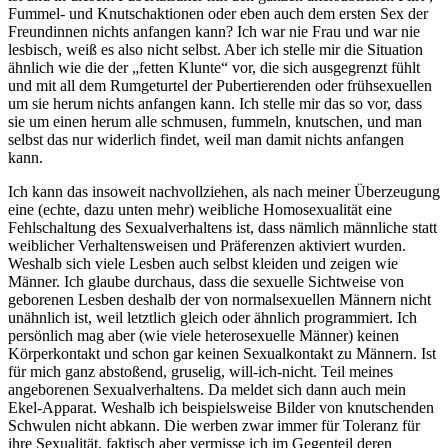
Fummel- und Knutschaktionen oder eben auch dem ersten Sex der
Freundinnen nichts anfangen kann? Ich war nie Frau und war nie
lesbisch, weiß es also nicht selbst. Aber ich stelle mir die Situation
ähnlich wie die der „fetten Klunte“ vor, die sich ausgegrenzt fühlt
und mit all dem Rumgeturtel der Pubertierenden oder frühsexuellen
um sie herum nichts anfangen kann. Ich stelle mir das so vor, dass
sie um einen herum alle schmusen, fummeln, knutschen, und man
selbst das nur widerlich findet, weil man damit nichts anfangen
kann.
Ich kann das insoweit nachvollziehen, als nach meiner Überzeugung
eine (echte, dazu unten mehr) weibliche Homosexualität eine
Fehlschaltung des Sexualverhaltens ist, dass nämlich männliche statt
weiblicher Verhaltensweisen und Präferenzen aktiviert wurden.
Weshalb sich viele Lesben auch selbst kleiden und zeigen wie
Männer. Ich glaube durchaus, dass die sexuelle Sichtweise von
geborenen Lesben deshalb der von normalsexuellen Männern nicht
unähnlich ist, weil letztlich gleich oder ähnlich programmiert. Ich
persönlich mag aber (wie viele heterosexuelle Männer) keinen
Körperkontakt und schon gar keinen Sexualkontakt zu Männern. Ist
für mich ganz abstoßend, gruselig, will-ich-nicht. Teil meines
angeborenen Sexualverhaltens. Da meldet sich dann auch mein
Ekel-Apparat. Weshalb ich beispielsweise Bilder von knutschenden
Schwulen nicht abkann. Die werben zwar immer für Toleranz für
ihre Sexualität, faktisch aber vermisse ich im Gegenteil deren