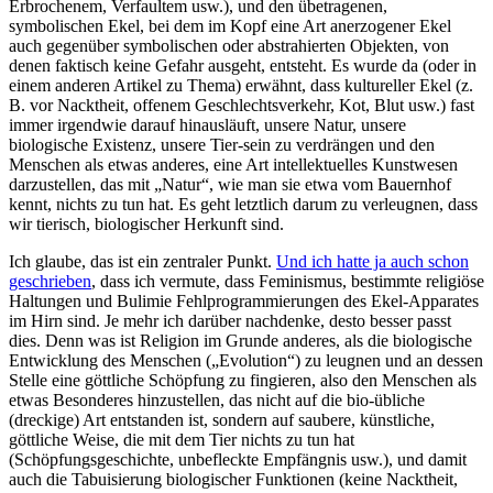
Erbrochenem, Verfaultem usw.), und den übetragenen,
symbolischen Ekel, bei dem im Kopf eine Art anerzogener Ekel
auch gegenüber symbolischen oder abstrahierten Objekten, von
denen faktisch keine Gefahr ausgeht, entsteht. Es wurde da (oder in
einem anderen Artikel zu Thema) erwähnt, dass kultureller Ekel (z.
B. vor Nacktheit, offenem Geschlechtsverkehr, Kot, Blut usw.) fast
immer irgendwie darauf hinausläuft, unsere Natur, unsere
biologische Existenz, unsere Tier-sein zu verdrängen und den
Menschen als etwas anderes, eine Art intellektuelles Kunstwesen
darzustellen, das mit „Natur“, wie man sie etwa vom Bauernhof
kennt, nichts zu tun hat. Es geht letztlich darum zu verleugnen, dass
wir tierisch, biologischer Herkunft sind.
Ich glaube, das ist ein zentraler Punkt.
Und ich hatte ja auch schon
geschrieben
, dass ich vermute, dass Feminismus, bestimmte religiöse
Haltungen und Bulimie Fehlprogrammierungen des Ekel-Apparates
im Hirn sind. Je mehr ich darüber nachdenke, desto besser passt
dies. Denn was ist Religion im Grunde anderes, als die biologische
Entwicklung des Menschen („Evolution“) zu leugnen und an dessen
Stelle eine göttliche Schöpfung zu fingieren, also den Menschen als
etwas Besonderes hinzustellen, das nicht auf die bio-übliche
(dreckige) Art entstanden ist, sondern auf saubere, künstliche,
göttliche Weise, die mit dem Tier nichts zu tun hat
(Schöpfungsgeschichte, unbefleckte Empfängnis usw.), und damit
auch die Tabuisierung biologischer Funktionen (keine Nacktheit,