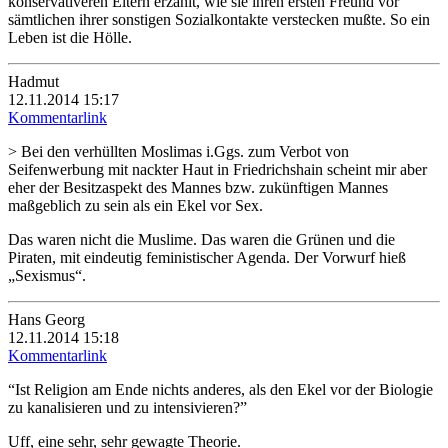
konservativeren Eltern erzählt, wie sie ihren ersten Freund vor
sämtlichen ihrer sonstigen Sozialkontakte verstecken mußte. So ein
Leben ist die Hölle.
Hadmut
12.11.2014 15:17
Kommentarlink
> Bei den verhüllten Moslimas i.Ggs. zum Verbot von
Seifenwerbung mit nackter Haut in Friedrichshain scheint mir aber
eher der Besitzaspekt des Mannes bzw. zukünftigen Mannes
maßgeblich zu sein als ein Ekel vor Sex.
Das waren nicht die Muslime. Das waren die Grünen und die
Piraten, mit eindeutig feministischer Agenda. Der Vorwurf hieß
„Sexismus“.
Hans Georg
12.11.2014 15:18
Kommentarlink
“Ist Religion am Ende nichts anderes, als den Ekel vor der Biologie
zu kanalisieren und zu intensivieren?”
Uff, eine sehr, sehr gewagte Theorie.