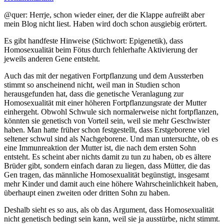
@quer: Herrje, schon wieder einer, der die Klappe aufreißt aber
mein Blog nicht liest. Haben wird doch schon ausgiebig erörtert.
Es gibt handfeste Hinweise (Stichwort: Epigenetik), dass
Homosexualität beim Fötus durch fehlerhafte Aktivierung der
jeweils anderen Gene entsteht.
Auch das mit der negativen Fortpflanzung und dem Aussterben
stimmt so anscheinend nicht, weil man in Studien schon
herausgefunden hat, dass die genetische Veranlagung zur
Homosexualität mit einer höheren Fortpflanzungsrate der Mutter
einhergeht. Obwohl Schwule sich normalerweise nicht fortpflanzen,
könnten sie genetisch von Vorteil sein, weil sie mehr Geschwister
haben. Man hatte früher schon festgestellt, dass Erstgeborene viel
seltener schwul sind als Nachgeborene. Und man untersuchte, ob es
eine Immunreaktion der Mutter ist, die nach dem ersten Sohn
entsteht. Es scheint aber nichts damit zu tun zu haben, ob es ältere
Brüder gibt, sondern einfach daran zu liegen, dass Mütter, die das
Gen tragen, das männliche Homosexualität begünstigt, insgesamt
mehr Kinder und damit auch eine höhere Wahrscheinlichkeit haben,
überhaupt einen zweiten oder dritten Sohn zu haben.
Deshalb sieht es so aus, als ob das Argument, dass Homosexualität
nicht genetisch bedingt sein kann, weil sie ja ausstürbe, nicht stimmt.