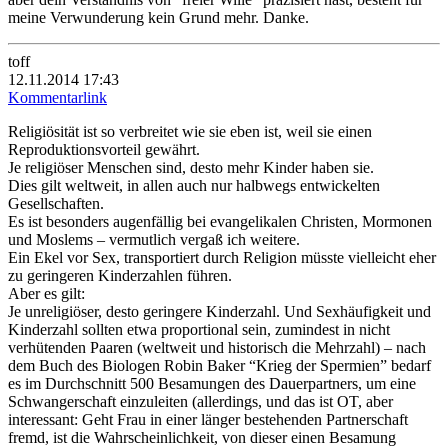
meine Verwunderung kein Grund mehr. Danke.
toff
12.11.2014 17:43
Kommentarlink
Religiösität ist so verbreitet wie sie eben ist, weil sie einen
Reproduktionsvorteil gewährt.
Je religiöser Menschen sind, desto mehr Kinder haben sie.
Dies gilt weltweit, in allen auch nur halbwegs entwickelten
Gesellschaften.
Es ist besonders augenfällig bei evangelikalen Christen, Mormonen
und Moslems – vermutlich vergaß ich weitere.
Ein Ekel vor Sex, transportiert durch Religion müsste vielleicht eher
zu geringeren Kinderzahlen führen.
Aber es gilt:
Je unreligiöser, desto geringere Kinderzahl. Und Sexhäufigkeit und
Kinderzahl sollten etwa proportional sein, zumindest in nicht
verhütenden Paaren (weltweit und historisch die Mehrzahl) – nach
dem Buch des Biologen Robin Baker “Krieg der Spermien” bedarf
es im Durchschnitt 500 Besamungen des Dauerpartners, um eine
Schwangerschaft einzuleiten (allerdings, und das ist OT, aber
interessant: Geht Frau in einer länger bestehenden Partnerschaft
fremd, ist die Wahrscheinlichkeit, von dieser einen Besamung