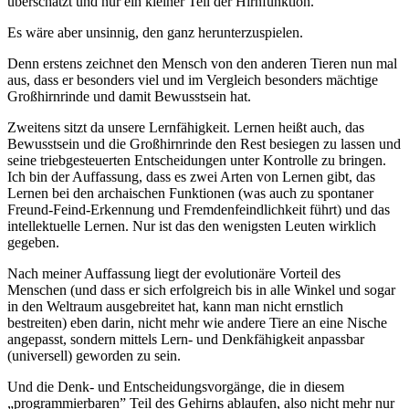
überschätzt und nur ein kleiner Teil der Hirnfunktion.
Es wäre aber unsinnig, den ganz herunterzuspielen.
Denn erstens zeichnet den Mensch von den anderen Tieren nun mal
aus, dass er besonders viel und im Vergleich besonders mächtige
Großhirnrinde und damit Bewusstsein hat.
Zweitens sitzt da unsere Lernfähigkeit. Lernen heißt auch, das
Bewusstsein und die Großhirnrinde den Rest besiegen zu lassen und
seine triebgesteuerten Entscheidungen unter Kontrolle zu bringen.
Ich bin der Auffassung, dass es zwei Arten von Lernen gibt, das
Lernen bei den archaischen Funktionen (was auch zu spontaner
Freund-Feind-Erkennung und Fremdenfeindlichkeit führt) und das
intellektuelle Lernen. Nur ist das den wenigsten Leuten wirklich
gegeben.
Nach meiner Auffassung liegt der evolutionäre Vorteil des
Menschen (und dass er sich erfolgreich bis in alle Winkel und sogar
in den Weltraum ausgebreitet hat, kann man nicht ernstlich
bestreiten) eben darin, nicht mehr wie andere Tiere an eine Nische
angepasst, sondern mittels Lern- und Denkfähigkeit anpassbar
(universell) geworden zu sein.
Und die Denk- und Entscheidungsvorgänge, die in diesem
„programmierbaren” Teil des Gehirns ablaufen, also nicht mehr nur