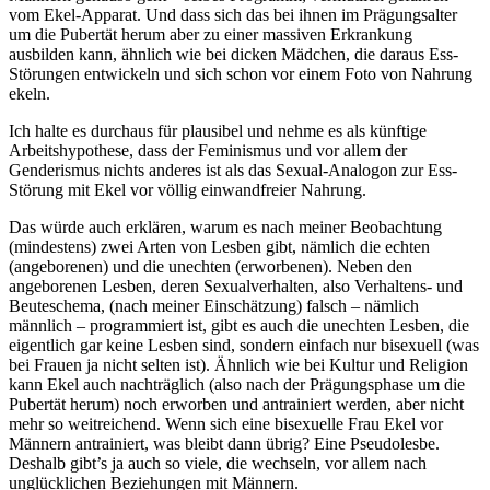
vom Ekel-Apparat. Und dass sich das bei ihnen im Prägungsalter
um die Pubertät herum aber zu einer massiven Erkrankung
ausbilden kann, ähnlich wie bei dicken Mädchen, die daraus Ess-
Störungen entwickeln und sich schon vor einem Foto von Nahrung
ekeln.
Ich halte es durchaus für plausibel und nehme es als künftige
Arbeitshypothese, dass der Feminismus und vor allem der
Genderismus nichts anderes ist als das Sexual-Analogon zur Ess-
Störung mit Ekel vor völlig einwandfreier Nahrung.
Das würde auch erklären, warum es nach meiner Beobachtung
(mindestens) zwei Arten von Lesben gibt, nämlich die echten
(angeborenen) und die unechten (erworbenen). Neben den
angeborenen Lesben, deren Sexualverhalten, also Verhaltens- und
Beuteschema, (nach meiner Einschätzung) falsch – nämlich
männlich – programmiert ist, gibt es auch die unechten Lesben, die
eigentlich gar keine Lesben sind, sondern einfach nur bisexuell (was
bei Frauen ja nicht selten ist). Ähnlich wie bei Kultur und Religion
kann Ekel auch nachträglich (also nach der Prägungsphase um die
Pubertät herum) noch erworben und antrainiert werden, aber nicht
mehr so weitreichend. Wenn sich eine bisexuelle Frau Ekel vor
Männern antrainiert, was bleibt dann übrig? Eine Pseudolesbe.
Deshalb gibt’s ja auch so viele, die wechseln, vor allem nach
unglücklichen Beziehungen mit Männern.