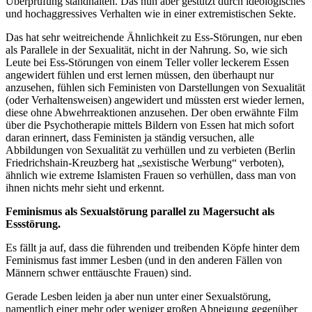
Überprüfung standhalten. Das nun aber gestützt durch ideologisches
und hochaggressives Verhalten wie in einer extremistischen Sekte.
Das hat sehr weitreichende Ähnlichkeit zu Ess-Störungen, nur eben
als Parallele in der Sexualität, nicht in der Nahrung. So, wie sich
Leute bei Ess-Störungen von einem Teller voller leckerem Essen
angewidert fühlen und erst lernen müssen, den überhaupt nur
anzusehen, fühlen sich Feministen von Darstellungen von Sexualität
(oder Verhaltensweisen) angewidert und müssten erst wieder lernen,
diese ohne Abwehrreaktionen anzusehen. Der oben erwähnte Film
über die Psychotherapie mittels Bildern von Essen hat mich sofort
daran erinnert, dass Feministen ja ständig versuchen, alle
Abbildungen von Sexualität zu verhüllen und zu verbieten (Berlin
Friedrichshain-Kreuzberg hat „sexistische Werbung“ verboten),
ähnlich wie extreme Islamisten Frauen so verhüllen, dass man von
ihnen nichts mehr sieht und erkennt.
Feminismus als Sexualstörung parallel zu Magersucht als
Essstörung.
Es fällt ja auf, dass die führenden und treibenden Köpfe hinter dem
Feminismus fast immer Lesben (und in den anderen Fällen von
Männern schwer enttäuschte Frauen) sind.
Gerade Lesben leiden ja aber nun unter einer Sexualstörung,
namentlich einer mehr oder weniger großen Abneigung gegenüber