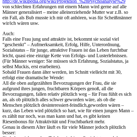
http://de.wikipedia.org/wiki/Projektion_%28Psychoanalyse%29
von schlechten Erfahrungen mit einem Mann wird gerne auf alle
Männer generalisiert – meine alleinerziehende Mutter war z.B. so
ein Fall, als Bub musste ich mir oft anhören, was für Scheißmänner
wir/ich wären usw.
Auch:
Falls eine Frau jung und attraktiv ist, bekommt sie sozial viel
“geschenkt” – Aufmerksamkeit, Erfolg, Hilfe, Unterordnung,
Sozialstatus – für junge, attraktive Frauen ist das Leben furchtbar
leicht, quasi eine einzige Kette von Erfolgs- und Lusterlebnissen.
(Für Männer weniger: Sie müssen sich Erfahrung, Sozialstatus, ja
selbst Muckis, erst erarbeiten).
Sobald Frauen dann älter werden, im Schnitt vielleicht mit 30,
erfolgt eine dramatische Wende:
All die oben aufgezählten Bevorzugungen der Frau, die sie
aufgrund ihres jungen, fruchtbaren Körpers genoß, all die
Bevorzugungen, fallen relativ plötzlich weg – für Frau fühlt es sich
an, als ob plötzlich alles schwer geworden wäre, als ob die
Menschen plötzlich desinteressiert-feindlich,geworden wären –
kurz, das Leben wird plötzlich so hart, wie für einen jungen Mann –
es zählt nur noch, was man kann und hat, es gibt keinen
Riesenbonus für Attraktivität und Fruchtbarkeit mehr.
Genau in diesem Alter läuft es für viele Männer jedoch plötzlich
besser: