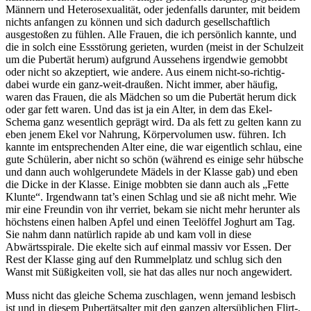
Männern und Heterosexualität, oder jedenfalls darunter, mit beidem
nichts anfangen zu können und sich dadurch gesellschaftlich
ausgestoßen zu fühlen. Alle Frauen, die ich persönlich kannte, und
die in solch eine Essstörung gerieten, wurden (meist in der Schulzeit
um die Pubertät herum) aufgrund Aussehens irgendwie gemobbt
oder nicht so akzeptiert, wie andere. Aus einem nicht-so-richtig-
dabei wurde ein ganz-weit-draußen. Nicht immer, aber häufig,
waren das Frauen, die als Mädchen so um die Pubertät herum dick
oder gar fett waren. Und das ist ja ein Alter, in dem das Ekel-
Schema ganz wesentlich geprägt wird. Da als fett zu gelten kann zu
eben jenem Ekel vor Nahrung, Körpervolumen usw. führen. Ich
kannte im entsprechenden Alter eine, die war eigentlich schlau, eine
gute Schülerin, aber nicht so schön (während es einige sehr hübsche
und dann auch wohlgerundete Mädels in der Klasse gab) und eben
die Dicke in der Klasse. Einige mobbten sie dann auch als „Fette
Klunte“. Irgendwann tat’s einen Schlag und sie aß nicht mehr. Wie
mir eine Freundin von ihr verriet, bekam sie nicht mehr herunter als
höchstens einen halben Apfel und einen Teelöffel Joghurt am Tag.
Sie nahm dann natürlich rapide ab und kam voll in diese
Abwärtsspirale. Die ekelte sich auf einmal massiv vor Essen. Der
Rest der Klasse ging auf den Rummelplatz und schlug sich den
Wanst mit Süßigkeiten voll, sie hat das alles nur noch angewidert.
Muss nicht das gleiche Schema zuschlagen, wenn jemand lesbisch
ist und in diesem Pubertätsalter mit den ganzen altersüblichen Flirt-,