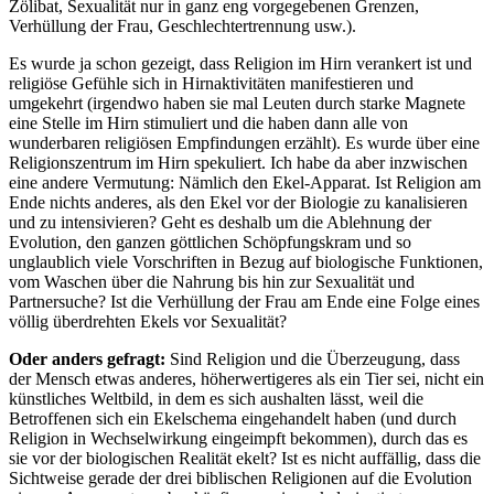
Zölibat, Sexualität nur in ganz eng vorgegebenen Grenzen,
Verhüllung der Frau, Geschlechtertrennung usw.).
Es wurde ja schon gezeigt, dass Religion im Hirn verankert ist und
religiöse Gefühle sich in Hirnaktivitäten manifestieren und
umgekehrt (irgendwo haben sie mal Leuten durch starke Magnete
eine Stelle im Hirn stimuliert und die haben dann alle von
wunderbaren religiösen Empfindungen erzählt). Es wurde über eine
Religionszentrum im Hirn spekuliert. Ich habe da aber inzwischen
eine andere Vermutung: Nämlich den Ekel-Apparat. Ist Religion am
Ende nichts anderes, als den Ekel vor der Biologie zu kanalisieren
und zu intensivieren? Geht es deshalb um die Ablehnung der
Evolution, den ganzen göttlichen Schöpfungskram und so
unglaublich viele Vorschriften in Bezug auf biologische Funktionen,
vom Waschen über die Nahrung bis hin zur Sexualität und
Partnersuche? Ist die Verhüllung der Frau am Ende eine Folge eines
völlig überdrehten Ekels vor Sexualität?
Oder anders gefragt:
Sind Religion und die Überzeugung, dass
der Mensch etwas anderes, höherwertigeres als ein Tier sei, nicht ein
künstliches Weltbild, in dem es sich aushalten lässt, weil die
Betroffenen sich ein Ekelschema eingehandelt haben (und durch
Religion in Wechselwirkung eingeimpft bekommen), durch das es
sie vor der biologischen Realität ekelt? Ist es nicht auffällig, dass die
Sichtweise gerade der drei biblischen Religionen auf die Evolution