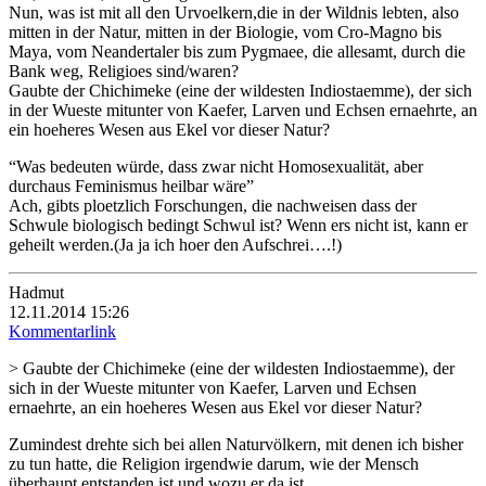
Nun, was ist mit all den Urvoelkern,die in der Wildnis lebten, also
mitten in der Natur, mitten in der Biologie, vom Cro-Magno bis
Maya, vom Neandertaler bis zum Pygmaee, die allesamt, durch die
Bank weg, Religioes sind/waren?
Gaubte der Chichimeke (eine der wildesten Indiostaemme), der sich
in der Wueste mitunter von Kaefer, Larven und Echsen ernaehrte, an
ein hoeheres Wesen aus Ekel vor dieser Natur?
“Was bedeuten würde, dass zwar nicht Homosexualität, aber
durchaus Feminismus heilbar wäre”
Ach, gibts ploetzlich Forschungen, die nachweisen dass der
Schwule biologisch bedingt Schwul ist? Wenn ers nicht ist, kann er
geheilt werden.(Ja ja ich hoer den Aufschrei….!)
Hadmut
12.11.2014 15:26
Kommentarlink
> Gaubte der Chichimeke (eine der wildesten Indiostaemme), der
sich in der Wueste mitunter von Kaefer, Larven und Echsen
ernaehrte, an ein hoeheres Wesen aus Ekel vor dieser Natur?
Zumindest drehte sich bei allen Naturvölkern, mit denen ich bisher
zu tun hatte, die Religion irgendwie darum, wie der Mensch
überhaupt entstanden ist und wozu er da ist.