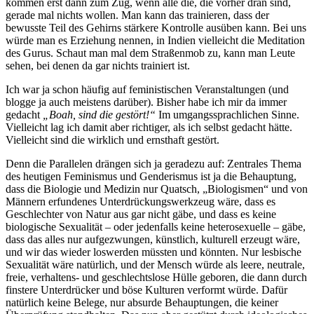
kommen erst dann zum Zug, wenn alle die, die vorher dran sind,
gerade mal nichts wollen. Man kann das trainieren, dass der
bewusste Teil des Gehirns stärkere Kontrolle ausüben kann. Bei uns
würde man es Erziehung nennen, in Indien vielleicht die Meditation
des Gurus. Schaut man mal dem Straßenmob zu, kann man Leute
sehen, bei denen da gar nichts trainiert ist.
Ich war ja schon häufig auf feministischen Veranstaltungen (und
blogge ja auch meistens darüber). Bisher habe ich mir da immer
gedacht
„Boah, sind die gestört!“
Im umgangssprachlichen Sinne.
Vielleicht lag ich damit aber richtiger, als ich selbst gedacht hätte.
Vielleicht sind die wirklich und ernsthaft gestört.
Denn die Parallelen drängen sich ja geradezu auf: Zentrales Thema
des heutigen Feminismus und Genderismus ist ja die Behauptung,
dass die Biologie und Medizin nur Quatsch, „Biologismen“ und von
Männern erfundenes Unterdrückungswerkzeug wäre, dass es
Geschlechter von Natur aus gar nicht gäbe, und dass es keine
biologische Sexualität – oder jedenfalls keine heterosexuelle – gäbe,
dass das alles nur aufgezwungen, künstlich, kulturell erzeugt wäre,
und wir das wieder loswerden müssten und könnten. Nur lesbische
Sexualität wäre natürlich, und der Mensch würde als leere, neutrale,
freie, verhaltens- und geschlechtslose Hülle geboren, die dann durch
finstere Unterdrücker und böse Kulturen verformt würde. Dafür
natürlich keine Belege, nur absurde Behauptungen, die keiner