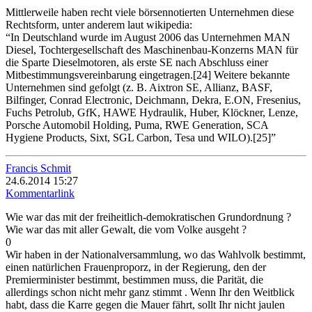
Mittlerweile haben recht viele börsennotierten Unternehmen diese
Rechtsform, unter anderem laut wikipedia:
“In Deutschland wurde im August 2006 das Unternehmen MAN
Diesel, Tochtergesellschaft des Maschinenbau-Konzerns MAN für
die Sparte Dieselmotoren, als erste SE nach Abschluss einer
Mitbestimmungsvereinbarung eingetragen.[24] Weitere bekannte
Unternehmen sind gefolgt (z. B. Aixtron SE, Allianz, BASF,
Bilfinger, Conrad Electronic, Deichmann, Dekra, E.ON, Fresenius,
Fuchs Petrolub, GfK, HAWE Hydraulik, Huber, Klöckner, Lenze,
Porsche Automobil Holding, Puma, RWE Generation, SCA
Hygiene Products, Sixt, SGL Carbon, Tesa und WILO).[25]”
Francis Schmit
24.6.2014 15:27
Kommentarlink
Wie war das mit der freiheitlich-demokratischen Grundordnung ?
Wie war das mit aller Gewalt, die vom Volke ausgeht ?
0
Wir haben in der Nationalversammlung, wo das Wahlvolk bestimmt,
einen natürlichen Frauenproporz, in der Regierung, den der
Premierminister bestimmt, bestimmen muss, die Parität, die
allerdings schon nicht mehr ganz stimmt . Wenn Ihr den Weitblick
habt, dass die Karre gegen die Mauer fährt, sollt Ihr nicht jaulen