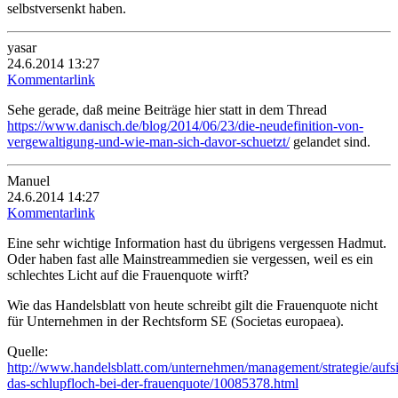
selbstversenkt haben.
yasar
24.6.2014 13:27
Kommentarlink
Sehe gerade, daß meine Beiträge hier statt in dem Thread
https://www.danisch.de/blog/2014/06/23/die-neudefinition-von-
vergewaltigung-und-wie-man-sich-davor-schuetzt/
gelandet sind.
Manuel
24.6.2014 14:27
Kommentarlink
Eine sehr wichtige Information hast du übrigens vergessen Hadmut.
Oder haben fast alle Mainstreammedien sie vergessen, weil es ein
schlechtes Licht auf die Frauenquote wirft?
Wie das Handelsblatt von heute schreibt gilt die Frauenquote nicht
für Unternehmen in der Rechtsform SE (Societas europaea).
Quelle:
http://www.handelsblatt.com/unternehmen/management/strategie/aufsi
das-schlupfloch-bei-der-frauenquote/10085378.html