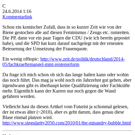
C
24.6.2014 1:16
Kommentarlink
Schon ein komischer Zufall, dass in so kurzer Zeit wie von der
Biene gestochen alle auf diesen Feminismus / Zeugs etc. rumreiten.
Die PP, dann vor ein paar Tagen die CDU (wie ich bereits gepostet
habe), und die SPD hat kurz darauf nachgelegt mit der erneuten
Beteuerung der Umsetzung der Frauenquote.
Ein wenig offtopic:
http://www.zeit.de/politik/deutschland/2014-
05/fachkraeftemangel-mint-rentenreform
Da frage ich mich schon ob sich das lange halten kann oder wohin
das noch führt. Das mag ja wohl noch ein Jahrzehnt gut gehen, aber
irgendwann gibt es überhaupt keine Qualifizierung oder Fachkräfte
mehr. Eigentlich kann der Karren nur noch gegen die Wand
gefahren werden.
Vielleicht hast du diesen Artikel vom Futurist ja schonmal gelesen,
der ist etwas älter (~2010), aber es geht darum, dass genau diese
Blase einmal platzen wird.
http://www.singularity2050.com/2010/01/the-misandry-bubble.html