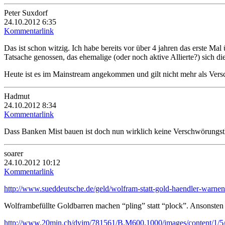
Peter Suxdorf
24.10.2012 6:35
Kommentarlink
Das ist schon witzig. Ich habe bereits vor über 4 jahren das erste 
Tatsache genossen, das ehemalige (oder noch aktive Allierte?) sich di
Heute ist es im Mainstream angekommen und gilt nicht mehr als Vers
Hadmut
24.10.2012 8:34
Kommentarlink
Dass Banken Mist bauen ist doch nun wirklich keine Verschwörung
soarer
24.10.2012 10:12
Kommentarlink
http://www.sueddeutsche.de/geld/wolfram-statt-gold-haendler-warnen
Wolframbefüllte Goldbarren machen “pling” statt “plock”. Ansonste
http://www.20min.ch/dyim/781561/B.M600,1000/images/content/1/5/