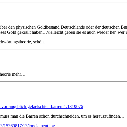
Mal über den physischen Goldbestand Deutschlands oder der deutschen 
eses Gold gekrallt haben…vielleicht geben sie es auch wieder her, wer 
chwörungstheorie, schön.
stheorie mehr…
-vor-angeblich-gefaelschten-barren-1.1319076
n muss man die Barren schon durchschneiden, um es herauszufinden…
3/15369817/13/topelement.jpg