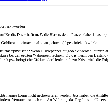
 vergurkt wurden
auf Kredit. Das schafft m. E. die Blasen, deren Platzen daher katastrop
e Goldbestand einfach mal so ausgebucht (abgeschrieben) würde.
er ist “metaphysisch”? Wenn Diskrepanzen aufgedeckt werden, dürften 
rise bei den großen Währungen rechnen. Ob das gleich den Bestand der 
durch psychologische Effekte oder Herdentrieb zur Krise wird, die Folg
r…
achtsmannes könne nicht nachgewiesen werden. Jetzt haben die Anstifte
ndern. Vertrauen ist auch eine Art Währung, das Ergebnis der Untersuch