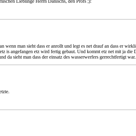
emischen Lieblinge Herrn Danischs, den Profs ;):
an wenn man sieht dass er anrollt und legt es net drauf an dass er wi
 etz is angefangen etz wird fertig gebaut. Und kommt etz net mit ja die
nd da sieht man dass der einsatz des wasserwerfers gerrechtfertigt war.
tzte.