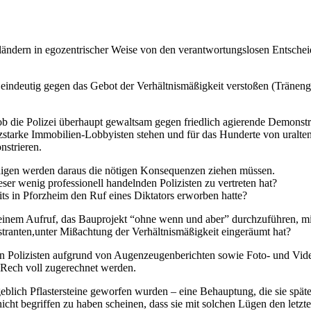
ländern in egozentrischer Weise von den verantwortungslosen Entscheidu
ie eindeutig gegen das Gebot der Verhältnismäßigkeit verstoßen (Träne
, ob die Polizei überhaupt gewaltsam gegen friedlich agierende Demon
nanzstarke Immobilien-Lobbyisten stehen und für das Hunderte von ural
nstrieren.
digen werden daraus die nötigen Konsequenzen ziehen müssen.
ser wenig professionell handelnden Polizisten zu vertreten hat?
ts in Pforzheim den Ruf eines Diktators erworben hatte?
einem Aufruf, das Bauprojekt “ohne wenn und aber” durchzuführen, mi
stranten,unter Mißachtung der Verhältnismäßigkeit eingeräumt hat?
as den Polizisten aufgrund von Augenzeugenberichten sowie Foto- und 
Rech voll zugerechnet werden.
lich Pflastersteine geworfen wurden – eine Behauptung, die sie spät
ht begriffen zu haben scheinen, dass sie mit solchen Lügen den letzte