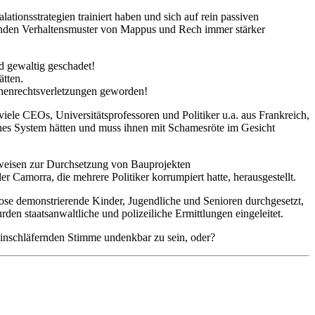
ionsstrategien trainiert haben und sich auf rein passiven
egenden Verhaltensmuster von Mappus und Rech immer stärker
d gewaltig geschadet!
ätten.
schenrechtsverletzungen geworden!
le CEOs, Universitätsprofessoren und Politiker u.a. aus Frankreich,
ches System hätten und muss ihnen mit Schamesröte im Gesicht
weisen zur Durchsetzung von Bauprojekten
 Camorra, die mehrere Politiker korrumpiert hatte, herausgestellt.
lose demonstrierende Kinder, Jugendliche und Senioren durchgesetzt,
rden staatsanwaltliche und polizeiliche Ermittlungen eingeleitet.
 einschläfernden Stimme undenkbar zu sein, oder?