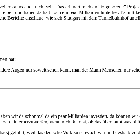
iter kanns auch nicht sein. Das erinnert mich an “totgeborene” Projekt
chreiben und hauen da halt noch ein paar Milliarden hinterher. Es hilf
edene Berichte anschaue, wie sich Stuttgart mit dem Tunnelbahnhof ant
men hat:
 andere Augen nur soweit sehen kann, man der Mann Menschen nur sche
 haben wir da schonmal da ein paar Milliarden investiert, da können wir
 noch hinterherzuwerfen, wenn nicht klar ist, ob das überhaupt was hilft
dsieg geführt, weil das deutsche Volk zu schwach war und deshalb ver