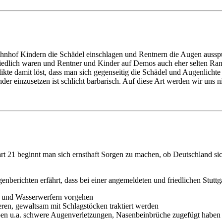
ahnhof Kindern die Schädel einschlagen und Rentnern die Augen ausspü
d friedlich waren und Rentner und Kinder auf Demos auch eher selten R
kte damit löst, dass man sich gegenseitig die Schädel und Augenlichte
r einzusetzen ist schlicht barbarisch. Auf diese Art werden wir uns ni
 21 beginnt man sich ernsthaft Sorgen zu machen, ob Deutschland sich
berichten erfährt, dass bei einer angemeldeten und friedlichen Stuttg
s und Wasserwerfern vorgehen
sieren, gewaltsam mit Schlagstöcken traktiert werden
pen u.a. schwere Augenverletzungen, Nasenbeinbrüche zugefügt haben 