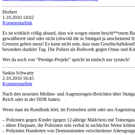
Herbert
1.10.2010 14:02
Kommentarlink
Es ist wirklich völlig absurd, dass wir wegen einem beschi**enem B
gewaltbereit sind oder nicht (obwohl die in Stuttgart ja anscheinen
Grenzen geben muss! Es kann nicht sein, dass man Gesellschaftskonfli
besonders dunkler Tag. Die Polizei als Bollwerk gegen Omas und Kinde
Wer da noch von “Prestige-Projekt” spricht ist einfach nur zynisch!
Saskia Schwartz
2.10.2010 16:45
Kommentarlink
Nach den neuesten Medien- und Augenzeugen-Berichten über Stuttgart
Reich oder in der DDR hatten.
Wenn man im Rundfunk hört, im Fernsehen sieht oder aus Augenzeugen
– Polizisten gegen Kinder (gegen 12-jährige Mädchen) mit Tränenga
– ältere Ehepaare, die Polizisten rein verbal in sachlicher Weise kriti
– Polizisten Hunderten von Demonstranten verschiedener Altersgrup