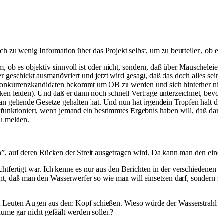
ch zu wenig Information über das Projekt selbst, um zu beurteilen, ob es 
m, ob es objektiv sinnvoll ist oder nicht, sondern, daß über Mauschelei
eschickt ausmanövriert und jetzt wird gesagt, daß das doch alles s
Konkurrenzkandidaten bekommt um OB zu werden und sich hinterher nic
ken leiden). Und daß er dann noch schnell Verträge unterzeichnet, bevo
 an geltende Gesetze gehalten hat. Und nun hat irgendein Tropfen halt
unktioniert, wenn jemand ein bestimmtes Ergebnis haben will, daß dan
u melden.
ern”, auf deren Rücken der Streit ausgetragen wird. Da kann man den ein
echtfertigt war. Ich kenne es nur aus den Berichten in der verschieden
icht, daß man den Wasserwerfer so wie man will einsetzen darf, sondern 
icht Leuten Augen aus dem Kopf schießen. Wieso würde der Wasserstrahl
me gar nicht gefäält werden sollen?