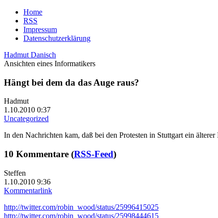
Home
RSS
Impressum
Datenschutzerklärung
Hadmut Danisch
Ansichten eines Informatikers
Hängt bei dem da das Auge raus?
Hadmut
1.10.2010 0:37
Uncategorized
In den Nachrichten kam, daß bei den Protesten in Stuttgart ein älter
10 Kommentare (
RSS-Feed
)
Steffen
1.10.2010 9:36
Kommentarlink
http://twitter.com/robin_wood/status/25996415025
http://twitter.com/robin_wood/status/25998444615