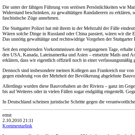
Die unter der fähigen Führung von seriösen Persönlichkeiten wie Mat
Widerstand beschränken, zu gewalttätigen Randalierern zu erklären,
faschistische Züge annehmen.
Die Stuttgarter Polizei hat mit ihrem in der Mehrzahl der Fälle ein
Wären solche Dinge in Russland oder China passiert, wären wir die Ers
Das unnötig gewalttätige und rechtswidrige Vorgehen der Stuttgarter
Seit den empörenden Vorkommnissen der vergangenen Tage, erhalte ic
den USA, Kanada, Lateinamerika und Asien – entsetzte Mails und Anr
erklären, dass wir eigentlich offiziell noch in einer verfassungsmäßig
Dennoch sind insbesondere meinen Kollegen aus Frankreich nur von
gegen eindeutig von der Mehrheit der Bevölkerung abgelehnte Bauvorha
Allerdings wurden diese Bauvorhaben an der Riviera – ganz im Gegens
bis auf Weiteres oder in vielen Fällen sogar endgültig eingestellt. Ge
In Deutschland scheinen juristische Schritte gegen die verantwortlic
ernst
2.10.2010 21:11
Kommentarlink