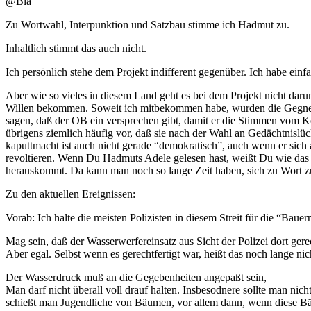
@Bla
Zu Wortwahl, Interpunktion und Satzbau stimme ich Hadmut zu.
Inhaltlich stimmt das auch nicht.
Ich persönlich stehe dem Projekt indifferent gegenüber. Ich habe einfa
Aber wie so vieles in diesem Land geht es bei dem Projekt nicht daru
Willen bekommen. Soweit ich mitbekommen habe, wurden die Gegner g
sagen, daß der OB ein versprechen gibt, damit er die Stimmen vom 
übrigens ziemlich häufig vor, daß sie nach der Wahl an Gedächtnislüc
kaputtmacht ist auch nicht gerade “demokratisch”, auch wenn er sich
revoltieren. Wenn Du Hadmuts Adele gelesen hast, weißt Du wie das f
herauskommt. Da kann man noch so lange Zeit haben, sich zu Wort z
Zu den aktuellen Ereignissen:
Vorab: Ich halte die meisten Polizisten in diesem Streit für die “Bau
Mag sein, daß der Wasserwerfereinsatz aus Sicht der Polizei dort ger
Aber egal. Selbst wenn es gerechtfertigt war, heißt das noch lange n
Der Wasserdruck muß an die Gegebenheiten angepaßt sein,
Man darf nicht überall voll drauf halten. Insbesodnere sollte man n
schießt man Jugendliche von Bäumen, vor allem dann, wenn diese Bäu