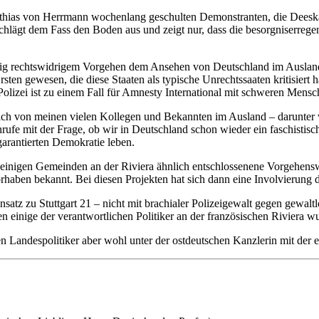
thias von Herrmann wochenlang geschulten Demonstranten, die Deeskalat
 schlägt dem Fass den Boden aus und zeigt nur, dass die besorgniserr
deutig rechtswidrigem Vorgehen dem Ansehen von Deutschland im Auslan
ten gewesen, die diese Staaten als typische Unrechtssaaten kritisiert h
 Polizei ist zu einem Fall für Amnesty International mit schweren Men
h von meinen vielen Kollegen und Bekannten im Ausland – darunter vie
ufe mit der Frage, ob wir in Deutschland schon wieder ein faschistis
 garantierten Demokratie leben.
 einigen Gemeinden an der Riviera ähnlich entschlossenene Vorgehens
ben bekannt. Bei diesen Projekten hat sich dann eine Involvierung der
atz zu Stuttgart 21 – nicht mit brachialer Polizeigewalt gegen gewalt
gen einige der verantwortlichen Politiker an der französischen Riviera wu
hen Landespolitiker aber wohl unter der ostdeutschen Kanzlerin mit der