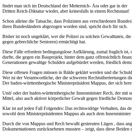
findet man sich im Deutschland der Metternich- Ära oder gar in der
Dritten Reich-Diktatur wieder, aber keinesfalls in einem Rechtsstaat!
Schon alleine die Tatsache, dass Polizisten aus verschiedenen Bundes
ihren Bundesländern abgezogen worden sind, spricht doch für sich.
Bisher ist noch ungeklärt, wer die Polizei zu solchen Gewalttaten, d
gegen gebrechliche Senioren) ermächtigt hat.
Diese Fälle erfordern bedingungslose Aufklärung, zumal fraglich ist
durfte, die gegen ein Bauprojekt, hinter dem ganz offensichtlich fi
Generationen gewaltige Schulden aufgebürdet werden, friedlich demo
Diese offenen Fragen müssen in Bälde geklärt werden und die Schul
Wer ist der Verantwortliche, der die schweren Rechtsübertretungen die
Der baden-württembergische Ministerpräsident Mappus, der sich berei
Und/ oder der baden-württembergische Innenminister Rech, der mit s
Mittel, also auch aktiver körperlicher Gewalt gegen friedliche Demon
Klar ist auf jeden Fall Folgendes: Das rechtswidrige Verhalten, d
sowohl dem Ministerpräsidenten Mappus als auch dem Innenminister 
Durch die von Mappus und Rech bewußt gestreuten Lügen , dass angeb
Dokumentationen zurücknehmen mussten – zeigt, dass diese Beiden nic