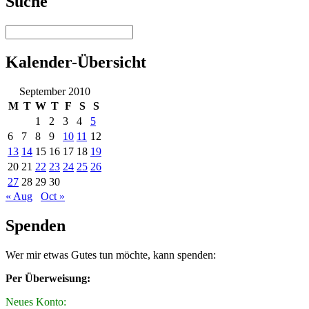
Suche
Kalender-Übersicht
September 2010
M
T
W
T
F
S
S
1
2
3
4
5
6
7
8
9
10
11
12
13
14
15
16
17
18
19
20
21
22
23
24
25
26
27
28
29
30
« Aug
Oct »
Spenden
Wer mir etwas Gutes tun möchte, kann spenden:
Per Überweisung:
Neues Konto: