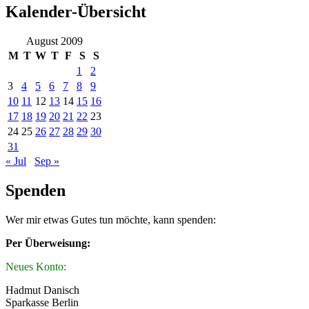
Kalender-Übersicht
August 2009
M
T
W
T
F
S
S
1
2
3
4
5
6
7
8
9
10
11
12
13
14
15
16
17
18
19
20
21
22
23
24
25
26
27
28
29
30
31
« Jul
Sep »
Spenden
Wer mir etwas Gutes tun möchte, kann spenden:
Per Überweisung:
Neues Konto:
Hadmut Danisch
Sparkasse Berlin