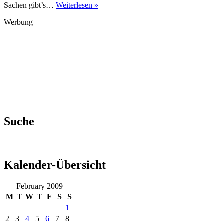
Sachen gibt’s…
Weiterlesen »
Werbung
Suche
Kalender-Übersicht
February 2009
M
T
W
T
F
S
S
1
2
3
4
5
6
7
8