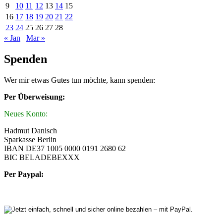
9
10
11
12
13
14
15
16
17
18
19
20
21
22
23
24
25
26
27
28
« Jan
Mar »
Spenden
Wer mir etwas Gutes tun möchte, kann spenden:
Per Überweisung:
Neues Konto:
Hadmut Danisch
Sparkasse Berlin
IBAN DE37 1005 0000 0191 2680 62
BIC BELADEBEXXX
Per Paypal: