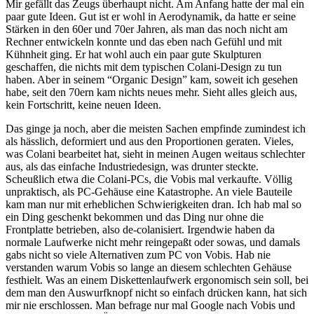
Mir gefällt das Zeugs überhaupt nicht. Am Anfang hatte der mal ein
paar gute Ideen. Gut ist er wohl in Aerodynamik, da hatte er seine
Stärken in den 60er und 70er Jahren, als man das noch nicht am
Rechner entwickeln konnte und das eben nach Gefühl und mit
Kühnheit ging. Er hat wohl auch ein paar gute Skulpturen
geschaffen, die nichts mit dem typischen Colani-Design zu tun
haben. Aber in seinem “Organic Design” kam, soweit ich gesehen
habe, seit den 70ern kam nichts neues mehr. Sieht alles gleich aus,
kein Fortschritt, keine neuen Ideen.
Das ginge ja noch, aber die meisten Sachen empfinde zumindest ich
als hässlich, deformiert und aus den Proportionen geraten. Vieles,
was Colani bearbeitet hat, sieht in meinen Augen weitaus schlechter
aus, als das einfache Industriedesign, was drunter steckte.
Scheußlich etwa die Colani-PCs, die Vobis mal verkaufte. Völlig
unpraktisch, als PC-Gehäuse eine Katastrophe. An viele Bauteile
kam man nur mit erheblichen Schwierigkeiten dran. Ich hab mal so
ein Ding geschenkt bekommen und das Ding nur ohne die
Frontplatte betrieben, also de-colanisiert. Irgendwie haben da
normale Laufwerke nicht mehr reingepaßt oder sowas, und damals
gabs nicht so viele Alternativen zum PC von Vobis. Hab nie
verstanden warum Vobis so lange an diesem schlechten Gehäuse
festhielt. Was an einem Diskettenlaufwerk ergonomisch sein soll, bei
dem man den Auswurfknopf nicht so einfach drücken kann, hat sich
mir nie erschlossen. Man befrage nur mal Google nach Vobis und