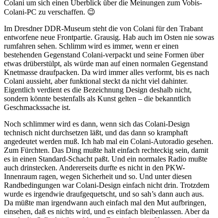
Colani um sich einen Überblick über die Meinungen zum Vobis-
Colani-PC zu verschaffen. 😉
Im Dresdner DDR-Museum steht die von Colani für den Trabant
entworfene neue Frontpartie. Grausig. Hab auch im Osten nie sowas
rumfahren sehen. Schlimm wird es immer, wenn er einen
bestehenden Gegenstand Colani-verpackt und seine Formen über
etwas drüberstülpt, als würde man auf einen normalen Gegenstand
Knetmasse draufpacken. Da wird immer alles verformt, bis es nach
Colani aussieht, aber funktional steckt da nicht viel dahinter.
Eigentlich verdient es die Bezeichnung Design deshalb nicht,
sondern könnte bestenfalls als Kunst gelten – die bekanntlich
Geschmackssache ist.
Noch schlimmer wird es dann, wenn sich das Colani-Design
technisch nicht durchsetzen läßt, und das dann so kramphaft
angedeutet werden muß. Ich hab mal ein Colani-Autoradio gesehen.
Zum Fürchten. Das Ding mußte halt einfach rechteckig sein, damit
es in einen Standard-Schacht paßt. Und ein normales Radio mußte
auch drinstecken. Andererseits durfte es nicht in den PKW-
Innenraum ragen, wegen Sicherheit und so. Und unter diesen
Randbedingungen war Colani-Design einfach nicht drin. Trotzdem
wurde es irgendwie draufgequetscht, und so sah’s dann auch aus.
Da müßte man irgendwann auch einfach mal den Mut aufbringen,
einsehen, daß es nichts wird, und es einfach bleibenlassen. Aber da