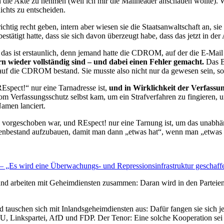
n die Akte zu nehmen (weil ich mir die Mailheader anschauen wollte). W
nichts zu entscheiden.
 richtig recht geben, intern aber wiesen sie die Staatsanwaltschaft an,
stätigt hatte, dass sie sich davon überzeugt habe, dass das jetzt in der 
das ist erstaunlich, denn jemand hatte die CDROM, auf der die E-Mail 
n wieder vollständig sind – und dabei einen Fehler gemacht.
Das B
s auf die CDROM bestand. Sie musste also nicht nur da gewesen sein, s
REspect!“ nur eine Tarnadresse ist,
und in Wirklichkeit der Verfassun
 vom Verfassungsschutz selbst kam, um ein Strafverfahren zu fingieren
amen lanciert.
d vorgeschoben war, und REspect! nur eine Tarnung ist, um das unabhäng
enbestand aufzubauen, damit man dann „etwas hat“, wenn man „etwas 
 – „Es wird eine Überwachungs- und Repressionsinfrastruktur geschaff
d arbeiten mit Geheimdiensten zusammen: Daran wird in den Parteien 
d tauschen sich mit Inlandsgeheimdiensten aus:
Dafür fangen sie sich je
 Linkspartei, AfD und FDP. Der Tenor: Eine solche Kooperation sei r