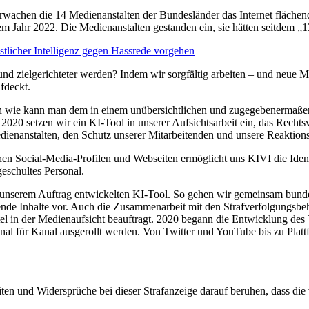
achen die 14 Medienanstalten der Bundesländer das Internet flächendec
dem Jahr 2022.
Die Medienanstalten gestanden ein, sie hätten seitdem „13
tlicher Intelligenz gegen Hassrede vorgehen
nd zielgerichteter werden? Indem wir sorgfältig arbeiten – und neue 
ufdeckt.
ch wie kann man dem in einem unübersichtlichen und zugegebenermaße
it 2020 setzen wir ein KI-Tool in unserer Aufsichtsarbeit ein, das Rechts
enanstalten, den Schutz unserer Mitarbeitenden und unsere Reaktionsg
hen Social-Media-Profilen und Webseiten ermöglicht uns KIVI die Identi
geschultes Personal.
in unserem Auftrag entwickelten KI-Tool. So gehen wir gemeinsam bun
de Inhalte vor. Auch die Zusammenarbeit mit den Strafverfolgungsbehö
ittel in der Medienaufsicht beauftragt. 2020 begann die Entwicklung des
anal für Kanal ausgerollt werden. Von Twitter und YouTube bis zu Pl
ten und Widersprüche bei dieser Strafanzeige darauf beruhen, dass die 