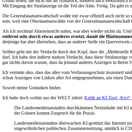
Grund sehen, die nicht nur als Ausdruck, sondern auch elektronisch i
Mit Eingang der Strafanzeige ist die Teil der Akte. Fertig. Da gibt es 
Die Generalstaatsanwaltschaft wollte mir zwar offiziell auch nicht so
sein, weil eine Oberstaatsanwältin von der Generalstaatsanwaltschaft be
Als ich nochmal Akteneinsicht nahm, war aber wieder nichts da. Und 
entfernt udn durch etwas anderes ersetzt, damit die Blattnummer
derjenige hat aber übersehen, dass an anderer Stelle ein Querverwei
Seither geht mir der Verdacht durch den Kopf, dass die „Meldestelle 
darf. Ich habe den äußerst starken Verdacht, dass diese Strafanzeige
gar nichts davon wusste, dass da jemand anderes Anzeigen in ihrem N
Ich vermute also, dass das alles vom Verfassungsschutz inszeniert un
schon Anzeigen von Linken aller Art entgegennehmen, um einen Dat
Soweit meine Gedanken bisher.
Ich hatte doch vorhin aus der WELT zitiert:
Kritik an KI-Tool „Kivi“
Die Landesmedienanstalten durchkämmen Netzinhalte mit KI un
der Grünen kommt Zuspruch für die Praxis.
Landesmedienanstalten überwachen KI-gestützt das Internet
un
ungewöhnlichen politischen Zusammensetzung, nämlich in CDU,