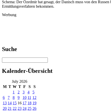
Schema: Der Özedmir hat gesagt, der Danisch muss von den Russen b
Ermittlungsverfahren bekommen.
Werbung
Suche
Kalender-Übersicht
July 2026
M
T
W
T
F
S
S
1
2
3
4
5
6
7
8
9
10
11
12
13
14
15
16
17
18
19
20
21
22
23
24
25
26