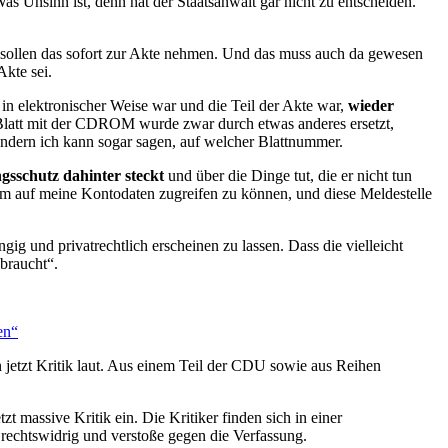
as Unsinn ist, denn hat der Staatsanwalt gar nicht zu entscheiden.
 sie sollen das sofort zur Akte nehmen. Und das muss auch da gewesen
Akte sei.
in elektronischer Weise war und die Teil der Akte war,
wieder
latt mit der CDROM wurde zwar durch etwas anderes ersetzt,
ondern ich kann sogar sagen, auf welcher Blattnummer.
gsschutz dahinter steckt
und über die Dinge tut, die er nicht tun
, um auf meine Kontodaten zugreifen zu können, und diese Meldestelle
ig und privatrechtlich erscheinen zu lassen. Dass die vielleicht
braucht“.
en“
jetzt Kritik laut. Aus einem Teil der CDU sowie aus Reihen
tzt massive Kritik ein. Die Kritiker finden sich in einer
echtswidrig und verstoße gegen die Verfassung.