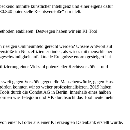
kend mithilfe künstlicher Intelligenz und einer eigens dafür
0.840 potenzielle Rechtsverstöße“ ermittelt.
Methoden etablieren. Deswegen haben wir ein KI-Tool
n riesigen Onlineumfeld gerecht werden? Unsere Antwort auf
verstöße im Netz effizienter findet, als wir es mit menschlicher
eschwindigkeit auf aktuelle Ereignisse enorm gesteigert hat.
fizierung einer Vielzahl potenzieller Rechtsverstöße – und
desweit gegen Verstöße gegen die Menschenwürde, gegen Hass
rden konnten wir so weiter professionalisieren.
2019 haben
 Tools durch die Condat AG in Berlin. Innerhalb eines halben
attformen wie Telegram und VK durchsucht das Tool heute mehr
von einer KI oder aus einer KI-erzeugten Datenbank erstellt wurde.