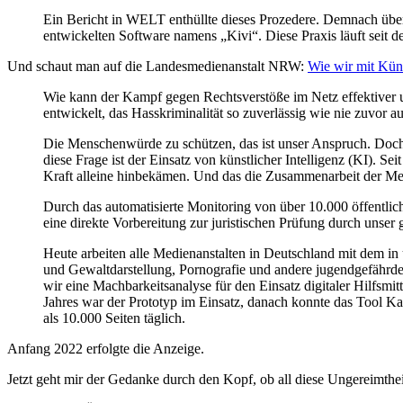
Ein Bericht in WELT enthüllte dieses Prozedere. Demnach überw
entwickelten Software namens „Kivi“. Diese Praxis läuft seit 
Und schaut man auf die Landesmedienanstalt NRW:
Wie wir mit Küns
Wie kann der Kampf gegen Rechtsverstöße im Netz effektiver u
entwickelt, das Hasskriminalität so zuverlässig wie nie zuvor a
Die Menschenwürde zu schützen, das ist unser Anspruch. Do
diese Frage ist der Einsatz von künstlicher Intelligenz (KI). Se
Kraft alleine hinbekämen. Und das die Zusammenarbeit der Medi
Durch das automatisierte Monitoring von über 10.000 öffentlic
eine direkte Vorbereitung zur juristischen Prüfung durch unser 
Heute arbeiten alle Medienanstalten in Deutschland mit dem 
und Gewaltdarstellung, Pornografie und andere jugendgefährden
wir eine Machbarkeitsanalyse für den Einsatz digitaler Hilfsm
Jahres war der Prototyp im Einsatz, danach konnte das Tool K
als 10.000 Seiten täglich.
Anfang 2022 erfolgte die Anzeige.
Jetzt geht mir der Gedanke durch den Kopf, ob all diese Ungereimthei