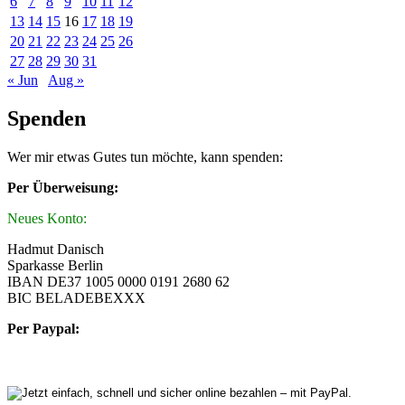
6
7
8
9
10
11
12
13
14
15
16
17
18
19
20
21
22
23
24
25
26
27
28
29
30
31
« Jun
Aug »
Spenden
Wer mir etwas Gutes tun möchte, kann spenden:
Per Überweisung:
Neues Konto:
Hadmut Danisch
Sparkasse Berlin
IBAN DE37 1005 0000 0191 2680 62
BIC BELADEBEXXX
Per Paypal: