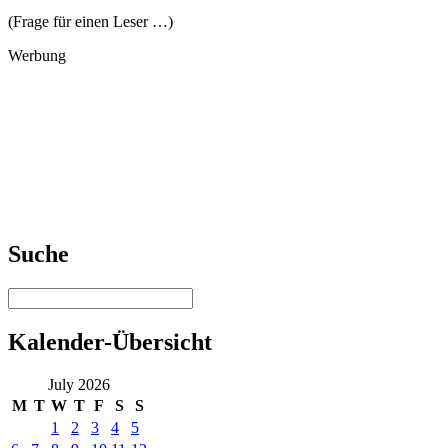
(Frage für einen Leser …)
Werbung
Suche
Kalender-Übersicht
July 2026
M
T
W
T
F
S
S
1
2
3
4
5