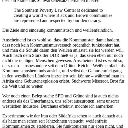
deshalb Frauen als Schwarzenersatz herhalten müssen.
The Southern Poverty Law Center is dedicated to
creating a world where Black and Brown communities
are represented and respected by our democracy.
Die Ziele sind eindeutig kommunistisch und weißenfeindlich.
Anscheinend ist es wohl so, dass die Kommunisten damit hadern,
dass noch kein Kommunismusversuch ordentlich funktioniert hat,
und man die Schuld daran den Weißen anlastet, sie los werden will.
Auch nach dem Sturz der DDR hieß es ja, das seien eben nur noch
nicht die richtigen Menschen gewesen. Anscheinend ist es wohl so,
dass man – insbesondere seit dem Dritten Reich – Weiße einfach als
Kommunismushemmnis ansieht, und selbst der Geburtenrückgang
in den westlichen Ländern inszeniert sein könnte – während man in
Afrika eine Geburtenexplosion erlebt. Stichworte Misereor, Brot für
die Welt und so weiter.
Wer noch einen Beleg sucht: SPD und Grüne sind ja auch nichts
anderes als das Unterfangen, uns selbst auszurotten, samt unserer
westlichen Industrie. Durchaus effektiv, möchte ich anmerken.
Experimente wie der Iran oder Südafrika sehen ja auch danach aus,
als hätte man schon seit Jahrzehnten versucht, weißenfreie
Kommunismen zu etablieren. Sie funktionieren nur eben nicht, und