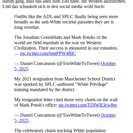
darum ging, dass das alles zum Ziel habe, die Weißen auszurotten.
Und das schaukelt sich in den social media wohl hoch:
Outfits like the ADL and SPLC finally being seen more
broadly as the anti-White societal parasites they are is
long overdue.
The Jonathan Greenblatts and Mark Potoks of the
world are field marshals in the war on Western
Civilization. Their success is measured in our ruination.
…
pic.twitter.com/6mtPPW4BlC
— Daniel Concannon (@TooWhiteToTweet)
October
5, 2025
My 2021 resignation from Manchester School District
was sparked by SPLC-authored "White Privilege"
training mandated by the district.
My resignation letter cited those very charts on the wall
of Mark Potok's office:
pic.twitter.com/TDlWB3cw8m
— Daniel Concannon (@TooWhiteToTweet)
October
5, 2025
The celebratory charts tracking White population