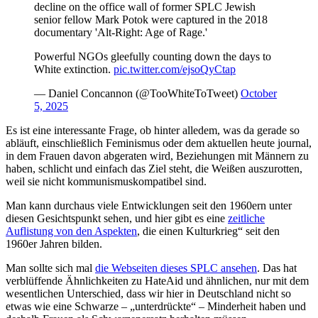
decline on the office wall of former SPLC Jewish
senior fellow Mark Potok were captured in the 2018
documentary 'Alt-Right: Age of Rage.'
Powerful NGOs gleefully counting down the days to
White extinction.
pic.twitter.com/ejsoQyCtap
— Daniel Concannon (@TooWhiteToTweet)
October
5, 2025
Es ist eine interessante Frage, ob hinter alledem, was da gerade so
abläuft, einschließlich Feminismus oder dem aktuellen heute journal,
in dem Frauen davon abgeraten wird, Beziehungen mit Männern zu
haben, schlicht und einfach das Ziel steht, die Weißen auszurotten,
weil sie nicht kommunismuskompatibel sind.
Man kann durchaus viele Entwicklungen seit den 1960ern unter
diesen Gesichtspunkt sehen, und hier gibt es eine
zeitliche
Auflistung von den Aspekten
, die einen Kulturkrieg“ seit den
1960er Jahren bilden.
Man sollte sich mal
die Webseiten dieses SPLC ansehen
. Das hat
verblüffende Ähnlichkeiten zu HateAid und ähnlichen, nur mit dem
wesentlichen Unterschied, dass wir hier in Deutschland nicht so
etwas wie eine Schwarze – „unterdrückte“ – Minderheit haben und