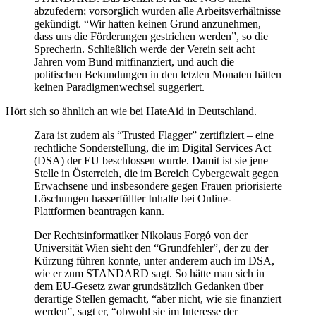
abzufedern; vorsorglich wurden alle Arbeitsverhältnisse
gekündigt. “Wir hatten keinen Grund anzunehmen,
dass uns die Förderungen gestrichen werden”, so die
Sprecherin. Schließlich werde der Verein seit acht
Jahren vom Bund mitfinanziert, und auch die
politischen Bekundungen in den letzten Monaten hätten
keinen Paradigmenwechsel suggeriert.
Hört sich so ähnlich an wie bei HateAid in Deutschland.
Zara ist zudem als “Trusted Flagger” zertifiziert – eine
rechtliche Sonderstellung, die im Digital Services Act
(DSA) der EU beschlossen wurde. Damit ist sie jene
Stelle in Österreich, die im Bereich Cybergewalt gegen
Erwachsene und insbesondere gegen Frauen priorisierte
Löschungen hasserfüllter Inhalte bei Online-
Plattformen beantragen kann.
Der Rechtsinformatiker Nikolaus Forgó von der
Universität Wien sieht den “Grundfehler”, der zu der
Kürzung führen konnte, unter anderem auch im DSA,
wie er zum STANDARD sagt. So hätte man sich in
dem EU-Gesetz zwar grundsätzlich Gedanken über
derartige Stellen gemacht, “aber nicht, wie sie finanziert
werden”, sagt er, “obwohl sie im Interesse der