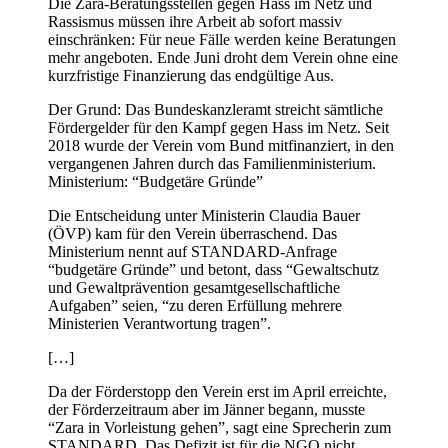
Die Zara-Beratungsstellen gegen Hass im Netz und
Rassismus müssen ihre Arbeit ab sofort massiv
einschränken: Für neue Fälle werden keine Beratungen
mehr angeboten. Ende Juni droht dem Verein ohne eine
kurzfristige Finanzierung das endgültige Aus.
Der Grund: Das Bundeskanzleramt streicht sämtliche
Fördergelder für den Kampf gegen Hass im Netz. Seit
2018 wurde der Verein vom Bund mitfinanziert, in den
vergangenen Jahren durch das Familienministerium.
Ministerium: “Budgetäre Gründe”
Die Entscheidung unter Ministerin Claudia Bauer
(ÖVP) kam für den Verein überraschend. Das
Ministerium nennt auf STANDARD-Anfrage
“budgetäre Gründe” und betont, dass “Gewaltschutz
und Gewaltprävention gesamtgesellschaftliche
Aufgaben” seien, “zu deren Erfüllung mehrere
Ministerien Verantwortung tragen”.
[…]
Da der Förderstopp den Verein erst im April erreichte,
der Förderzeitraum aber im Jänner begann, musste
“Zara in Vorleistung gehen”, sagt eine Sprecherin zum
STANDARD. Das Defizit ist für die NGO nicht