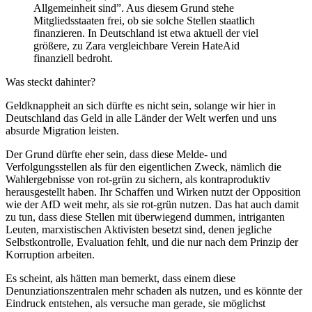
Allgemeinheit sind”. Aus diesem Grund stehe
Mitgliedsstaaten frei, ob sie solche Stellen staatlich
finanzieren.
In Deutschland ist etwa aktuell der viel
größere, zu Zara vergleichbare Verein HateAid
finanziell bedroht.
Was steckt dahinter?
Geldknappheit an sich dürfte es nicht sein, solange wir hier in
Deutschland das Geld in alle Länder der Welt werfen und uns
absurde Migration leisten.
Der Grund dürfte eher sein, dass diese Melde- und
Verfolgungsstellen als für den eigentlichen Zweck, nämlich die
Wahlergebnisse von rot-grün zu sichern, als kontraproduktiv
herausgestellt haben. Ihr Schaffen und Wirken nutzt der Opposition
wie der AfD weit mehr, als sie rot-grün nutzen. Das hat auch damit
zu tun, dass diese Stellen mit überwiegend dummen, intriganten
Leuten, marxistischen Aktivisten besetzt sind, denen jegliche
Selbstkontrolle, Evaluation fehlt, und die nur nach dem Prinzip der
Korruption arbeiten.
Es scheint, als hätten man bemerkt, dass einem diese
Denunziationszentralen mehr schaden als nutzen, und es könnte der
Eindruck entstehen, als versuche man gerade, sie möglichst