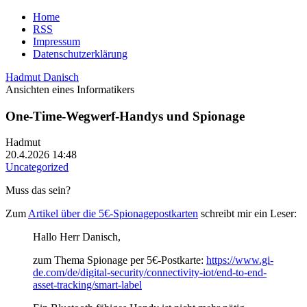
Home
RSS
Impressum
Datenschutzerklärung
Hadmut Danisch
Ansichten eines Informatikers
One-Time-Wegwerf-Handys und Spionage
Hadmut
20.4.2026 14:48
Uncategorized
Muss das sein?
Zum
Artikel über die 5€-Spionagepostkarten
schreibt mir ein Leser:
Hallo Herr Danisch,
zum Thema Spionage per 5€-Postkarte:
https://www.gi-
de.com/de/digital-security/connectivity-iot/end-to-end-
asset-tracking/smart-label