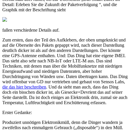
Detail: Erleben Sie die Zukunft der Paketverfolgung “, und die
Graphik mit der Beschriftung sieht
fallen verschiedene Details auf.
Zum ersten, dass der Teil des Aufklebers, der oben umgeknickt und
auf die Oberseite des Pakets gepappt wird, nach dieser Darstellung
deutlich dicker ist als auf den anderen Darstellungen. Der könnte
eine GPS-Antenne enthalten. Und: Das Ding hat eine eigene IMEI.
Das sieht also sehr nach NB-IoT oder LTE-M aus. Das sind
Techniken, mit denen man über die Mobilfunknetze mit niedrigen
Energieaufwand und niedrigen Datenraten, aber hoher
Durchdringung von Wänden usw. Daten übertragen kann. Das Ding
wird offenbar von GD nur vertrieben und gebaut von Sensos Labs,
die das hier beschreiben
. Und da sieht man auch, dass das Ding
doch ein bisschen dicker ist, als Giesecke+Devrient das auf seiner
Seite darstellt. Da ist doch einiges an Elektronik drin, zumal sie auch
Temperatur, Luftfeuchtigkeit und Erschütterung erfassen.
Erster Gedanke:
Produziert unnötigen Elektronikmüll, denn die Dinger wandern ja
zweifellos nach einmaligem Gebrauch („disposable“) in den Müll.