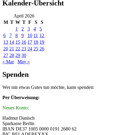
Kalender-Übersicht
April 2026
M
T
W
T
F
S
S
1
2
3
4
5
6
7
8
9
10
11
12
13
14
15
16
17
18
19
20
21
22
23
24
25
26
27
28
29
30
« Mar
May »
Spenden
Wer mir etwas Gutes tun möchte, kann spenden:
Per Überweisung:
Neues Konto:
Hadmut Danisch
Sparkasse Berlin
IBAN DE37 1005 0000 0191 2680 62
BIC BELADEBEXXX