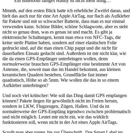
Ein Bluetooth fähiges Handy ist nicht mehr nötig…
Mmmh, auf den ersten Blick hatte ich erhebliche Zweifel daran, und
hielt das auch nur für eine Art Apple AirTag, nur flach als Aufkleber
für Pakete und mit so schwacher Batterie, dass man es nur einmal
verwenden kann. Schöne Bilder, schöne Schlagworte, aber es steht
nicht so genau dran, was es genau ist und macht. Es gibt ja
elektronische Schaltungen, kennt man etwa von NFC-Tags, die
keine steife Platine haben, sondern auf einer elastischen Folie
gedruckt sind, auf die man einen Chip pappt und die nicht für
dauerhaften Einsatz gedacht sind. Außerdem ist mir nicht klar, wie
die da einen GPS-Empfänger unterbringen wollen, denn
normalerweise
brauchen GPS-Empfänger eine bestimmte Art von
Antenne, die, soweit man das im Handel bekommt, aus kleinen
keramischen Quadern bestehen, Grundfläche fast immer
quadratisch, Höhe so ab 5mm. Wie wollen die das in so einem
Aufkleber unterbringen?
Und noch viel kritischer: Wie soll das Ding damit GPS empfangen
können? Pakete liegen für gewöhnlich nicht im Freien herum,
sondern in LKW, Flugzeugen, Zügen, Hallen. Und da ist
normalerweise der GPS-Empfäng irgendwo zwischen problematisch
und nicht möglich. Leutet mir nicht ein, wie das wirklich
funktionieren soll, wenn nicht in der Art eines Apple AirTags.
Scrollt man aber runter, bis zur Überschrift „Das Smart Label im