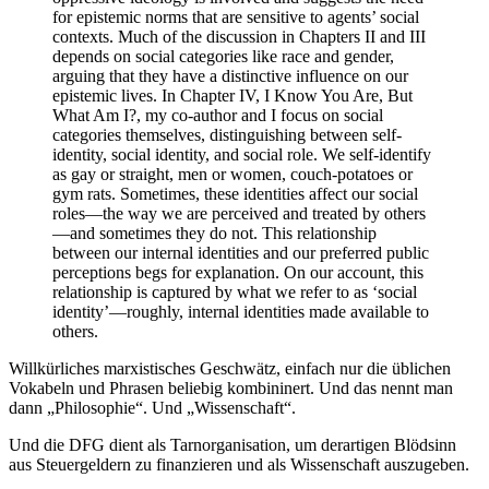
for epistemic norms that are sensitive to agents’ social
contexts. Much of the discussion in Chapters II and III
depends on social categories like race and gender,
arguing that they have a distinctive influence on our
epistemic lives. In Chapter IV, I Know You Are, But
What Am I?, my co-author and I focus on social
categories themselves, distinguishing between self-
identity, social identity, and social role. We self-identify
as gay or straight, men or women, couch-potatoes or
gym rats. Sometimes, these identities affect our social
roles—the way we are perceived and treated by others
—and sometimes they do not. This relationship
between our internal identities and our preferred public
perceptions begs for explanation. On our account, this
relationship is captured by what we refer to as ‘social
identity’—roughly, internal identities made available to
others.
Willkürliches marxistisches Geschwätz, einfach nur die üblichen
Vokabeln und Phrasen beliebig kombininert. Und das nennt man
dann „Philosophie“. Und „Wissenschaft“.
Und die DFG dient als Tarnorganisation, um derartigen Blödsinn
aus Steuergeldern zu finanzieren und als Wissenschaft auszugeben.