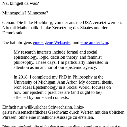
Na, klingelt da was?
Minneapolis? Minnesota?
Genau. Die linke Hochburg, von der aus die USA zersetzt werden.
Nix mit Mathematik. Linke Zersetzung des Staates und der
Demokratie.
Die hat übrigens
eine eigene Webseite
, und
eine an der Uni
.
My research interests include formal and social
epistemology, logic, decision theory, and feminist
philosophy. These days, I’m particularly interested in
attention as an anchor of our epistemic agency.
In 2018, I completed my PhD in Philosophy at the
University of Michigan, Ann Arbor. My doctoral thesis,
Non-Ideal Epistemology in a Social World, focuses on
how our epistemic practices are (and ought to be)
affected by our social contexts.
Einfach nur willkürlicher Schwachsinn, links-
geisteswissenschaftliches Geschwätz durch Werfen mit den üblichen
Phrasen, ohne eine inhaltliche Aussage zu erstellen.
Phrasenwerferei, die nicht der Aussage dient, sondern nur eine Art