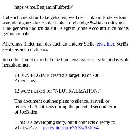
https://t.me/BenjaminFulford✅️
Habe ich zuerst für Fake gehalten, weil der Link am Ende seltsam
war, nicht ganz klar, ob der Haken und einige %-Daten mit zum
Link gehören und ich da auf Telegram (ohne Account) auch nichts
gefunden habe.
Allerdings findet man das auch an anderer Stelle,
etwa hier
. Seriös
sieht das auch nicht aus.
Immerhin findet man dort eine Quellenangabe, da scheint das wohl
herzukommen:
BIDEN REGIME created a target list of 700+
Americans.
12 were marked for "NEUTRALIZATION."
The document outlines plans to silence, surveil, or
remove U.S. citizens during the potential second term
of JoeBiden.
"This is a developing story, but it connects directly to
what we’ve…
pic.twitter.com/7YEwS36fy4