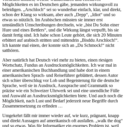
Möglichkeiten es im Deutschen gäbe, jemanden wirkungsvoll zu
beleidigen. „Arschloch“ sei so wunderbar einfach, klar, und direkt,
schon der Klang so wirksam, aber auch „Depp“, „Idiot“ und so
etwas so nützlich. Im Arabischen müssten sie immer erst
umständlich Umschreibungen drechseln, wie „bist Du Sohn einer
Hure und eines Bettlers“, und die Wirkung längst verpufft, bis sie
damit fertig sind. Ich habe schon Leute gehört, die sich 20 Minuten
erbittert auf arabisch stritten und mittendrin „Bisddu Arschloch!“.
Ich kannte mal einen, der konnte sich an „Du Schmock!“ nicht
satthören.
Aber natürlich hat Deutsch viel mehr zu bieten, einen riesigen
Wortschatz, Fundus an Ausdrucksmöglichkeiten. Ich war mal in
einer amerikanischen Buchhandlung und habe dort in einem
amerikanischen Sprach- und Reiseführer geblättert, dessen Autor
sich schier überschlug vor Lob und Begeisterung für die deutsche
Sprache, weil sie in Ausdruck, Aussprache und Grammatik so
präzise wie ein Schweizer Uhrwerk sei und eine unendliche Fülle
und Auswahl an Ausdrucksmöglichkeiten biete. Und auch noch die
Möglichkeit, nach Lust und Bedarf jederzeit neue Begriffe durch
Zusammensetzung zu erfinden …
Umgekehrt fällt mir immer wieder auf, wie kurz, prägnant, knapp
und direkt Aussagen auf amerikanisch oft ausfallen. „walk the dog“
und so etwas. Was für Informatiker ein enormes Problem ist, weil