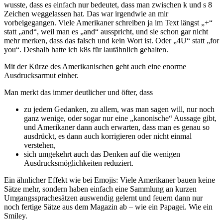
wusste, dass es einfach nur bedeutet, dass man zwischen k und s 8
Zeichen weggelassen hat. Das war irgendwie an mir
vorbeigegangen. Viele Amerikaner schreiben ja im Text längst „+“
statt „and“, weil man es „and“ ausspricht, und sie schon gar nicht
mehr merken, dass das falsch und kein Wort ist. Oder „4U“ statt „for
you“. Deshalb hatte ich k8s für lautähnlich gehalten.
Mit der Kürze des Amerikanischen geht auch eine enorme
Ausdrucksarmut einher.
Man merkt das immer deutlicher und öfter, dass
zu jedem Gedanken, zu allem, was man sagen will, nur noch
ganz wenige, oder sogar nur eine „kanonische“ Aussage gibt,
und Amerikaner dann auch erwarten, dass man es genau so
ausdrückt, es dann auch korrigieren oder nicht einmal
verstehen,
sich umgekehrt auch das Denken auf die wenigen
Ausdrucksmöglichkeiten reduziert.
Ein ähnlicher Effekt wie bei Emojis: Viele Amerikaner bauen keine
Sätze mehr, sondern haben einfach eine Sammlung an kurzen
Umgangssprachesätzen auswendig gelernt und feuern dann nur
noch fertige Sätze aus dem Magazin ab – wie ein Papagei. Wie ein
Smiley.