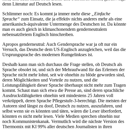
denn Literatur auf Deutsch lesen.
Schlimmer noch: Es kommt ja immer mehr diese
„Einfache
Sprache“
zum Einsatz, die ja effektiv nichts anderes mehr als eine
amerikanisch-äquivalente Untermenge des Deutschen ist. Da könnte
man es auch gleich in klimaschonendem genderneutralem
nebensatzfreiem Englisch hinschreiben.
Apropos genderneutral: Auch Gendersprache war ja oft nur ein
Versuch, das Deutsche dem US-Englisch anzugleichen, weil das die
Ursprungsprache des modernen Rumgelinkses ist.
Deshalb kann man sich durchaus die Frage stellen, ob Deutsch als
Sprache obsolet ist, und sich der Mehraufwand für das Erlernen der
Sprache nicht mehr lohnt, seit wir ohnehin zu blöde geworden sind,
deren Möglichkeiten und Vorteile zu nutzen, und die
Leistungsfähigkeit dieser Sprache überhaupt nicht mehr zum Tragen
kommt. Schaut man sich etwa die Presse an, sind deren sprachliche
Ausdrucksfähigkeiten ohnehin seit mindestens 25 Jahren voll
verkrüppelt, deren Sprache Pflegestufe-3-berechtigt. Die meisten der
Autoren sind längst zu doof, Deutsch zu nutzen, auszufahren, und
selbst wenn sie es könnten und täten, wären die Leser überfordert,
könnten es nicht mehr lesen. Viele Medien sprechen ohnehin nur
noch Kommunistenkanak. Vermutlich wird die nächste Version des
Thermomix mit KI 99% aller deutschen Journalisten in ihren