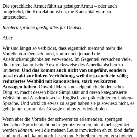
Die sprachliche Armut führt zu geistiger Armut – oder auch
umgekehrt, die Korrelation ist da, die Kausalität wäre zu
untersuchen.
Insofern spräche geistig alles für Deutsch.
Aber:
Wir sind längst so verblödet, dass eigentlich niemand mehr die
Vorteile von Deutsch nutzt, kaum noch jemand die
Ausdrucksmöglichkeiten verwendet. Im Gegenteil versuchen viele,
die kurze, kanonische Ausdrucksweise des Amerikanischen zu
imitieren.
Und das kommt auch nicht von ungefähr, sondern
passt exakt zur linken Verblödung, weil die ja auch ein völlig
reduziertes Weltbild mit kanonischen, stark verkürzten
Aussagen haben.
Obwohl Marxismus eigentlich ein deutsches
Ding ist, macht dessen blöde Simplizität und deren kategorisierte
Weltsicht und Ausdrucksweise Englisch zur prädestinierten Linken-
Sprache. Und wirklich etwas zu sagen haben sie ja sowieso nicht, es
geht ja nur darum, das Gesagte endlos zu wiederholen.
Wenn aber die Vorteile der schwerer zu erlernenden, sperrigen
deutschen Sprache nicht mehr genutzt werden, nicht mehr genutzt
werden
können
, weil die meisten Leute inzwischen eh zu blöd dafür
sind, und auch kaum noch Lesen und Schreiben lernen, geschweige