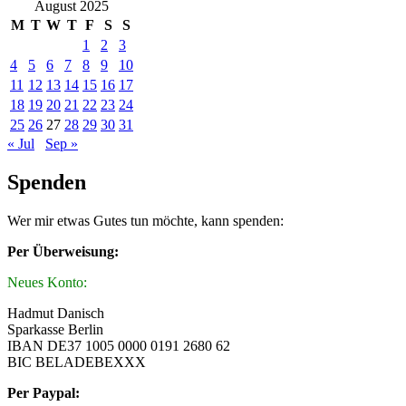
August 2025
M
T
W
T
F
S
S
1
2
3
4
5
6
7
8
9
10
11
12
13
14
15
16
17
18
19
20
21
22
23
24
25
26
27
28
29
30
31
« Jul
Sep »
Spenden
Wer mir etwas Gutes tun möchte, kann spenden:
Per Überweisung:
Neues Konto:
Hadmut Danisch
Sparkasse Berlin
IBAN DE37 1005 0000 0191 2680 62
BIC BELADEBEXXX
Per Paypal: