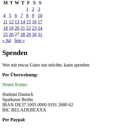
M
T
W
T
F
S
S
1
2
3
4
5
6
7
8
9
10
11
12
13
14
15
16
17
18
19
20
21
22
23
24
25
26
27
28
29
30
31
« Jul
Sep »
Spenden
Wer mir etwas Gutes tun möchte, kann spenden:
Per Überweisung:
Neues Konto:
Hadmut Danisch
Sparkasse Berlin
IBAN DE37 1005 0000 0191 2680 62
BIC BELADEBEXXX
Per Paypal: