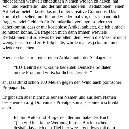
findet (einen weltweit eindeutigen Namen wie ich zu haben, hat
Vor- und Nachteile), und der mir und anderen „Redaktionen“ einen
Artikel anbietet – kostenlos und unter Creative Commons. Das
kommt eher selten, nur hin und wieder mal vor, dass jemand nicht
fragt, wieviel Geld ich für Fremdartikel verlange, sondern so
daherkommt, dass er mir kostenlose Artikel anbietet, die ich einfach
so nutzen könne. Da frage ich mich dann immer, wieviele
Redaktionen auf so etwas hereinfallen, denn wenn die Masche nicht
wenigstens ab und zu Erfolg hätte, würde man es ja kaum immer
wieder versuchen.
Hier also bietet mir einer einen Artikel unter der Schlagzeile
“EU-Beitritt der Ukraine bedeutet: Deutsche Soldaten
an die Front und wirtschaftliches Desaster”
an. Das stinkt schon 100 Meilen gegen den Wind nach politischer
Propaganda.
Er gibt sich aber nicht nur seinem Namen und aus dem Namen
bestehenden .org-Domain als Privatperson aus, sondern schreibt
auch
Ich bin Autor und Bürgerrechtler und habe das Buch
“[ich will hier keine Werbung für das Buch machen,
deshalb lasse ich den Titel hier weg, irgendwas mit dem