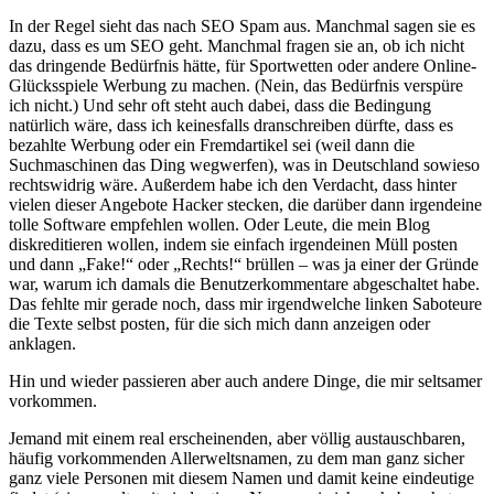
In der Regel sieht das nach SEO Spam aus. Manchmal sagen sie es
dazu, dass es um SEO geht. Manchmal fragen sie an, ob ich nicht
das dringende Bedürfnis hätte, für Sportwetten oder andere Online-
Glücksspiele Werbung zu machen. (Nein, das Bedürfnis verspüre
ich nicht.) Und sehr oft steht auch dabei, dass die Bedingung
natürlich wäre, dass ich keinesfalls dranschreiben dürfte, dass es
bezahlte Werbung oder ein Fremdartikel sei (weil dann die
Suchmaschinen das Ding wegwerfen), was in Deutschland sowieso
rechtswidrig wäre. Außerdem habe ich den Verdacht, dass hinter
vielen dieser Angebote Hacker stecken, die darüber dann irgendeine
tolle Software empfehlen wollen. Oder Leute, die mein Blog
diskreditieren wollen, indem sie einfach irgendeinen Müll posten
und dann „Fake!“ oder „Rechts!“ brüllen – was ja einer der Gründe
war, warum ich damals die Benutzerkommentare abgeschaltet habe.
Das fehlte mir gerade noch, dass mir irgendwelche linken Saboteure
die Texte selbst posten, für die sich mich dann anzeigen oder
anklagen.
Hin und wieder passieren aber auch andere Dinge, die mir seltsamer
vorkommen.
Jemand mit einem real erscheinenden, aber völlig austauschbaren,
häufig vorkommenden Allerweltsnamen, zu dem man ganz sicher
ganz viele Personen mit diesem Namen und damit keine eindeutige