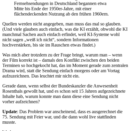
Fernsehsendungen in Deutschland begannen etwa
Mitte bis Ende der 1950er-Jahre, mit einer
flächendeckenden Nutzung ab den frühen 1960ern.
Quellen werden nicht angegeben, man muss das mal so glauben.
(Und viele glauben auch einfach, was die KI erzählt, obwohl die KI
manchmal Sachen auch einfach erfindet, weil KI-Systeme wohl
nicht sagen „weiß ich nicht“, sondern Informationen
hochverstärken, bis sie im Rauschen etwas findet.)
Was mich aber trotzdem zu der Frage bringt, warum man – wenn
der Film korrekt ist – damals den Konflikt zwischen den beiden
Terminen so hochgekocht hat, das im Moment gerade zum zentralen
Drama wird, statt die Sendung einfach morgens oder am Vortag
aufzuzeichnen. Das leuchtet mir nicht ein.
Gerade dann, wenn selbst der Bundeskanzler die Anwesenheit
Rosenthals gewollt hat, und es schon seit 15 Jahren aufgezeichnete
Inhalte hab, warum konnte man dann diese eine Sendung nicht
vorher aufzeichnen?
Update
: Das Problem war anscheinend, dass es ausgerechnet die
75. Sendung mit Feier war, und die dann wohl live stattfinden
musste.