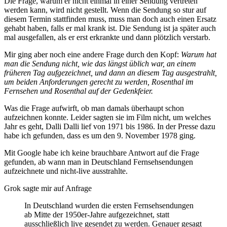
Die Frage, warum er nicht einmal in einer Sendung vertreten
werden kann, wird nicht gestellt. Wenn die Sendung so stur auf
diesem Termin stattfinden muss, muss man doch auch einen Ersatz
gehabt haben, falls er mal krank ist. Die Sendung ist ja später auch
mal ausgefallen, als er erst erkrankte und dann plötzlich verstarb.
Mir ging aber noch eine andere Frage durch den Kopf:
Warum hat
man die Sendung nicht, wie das längst üblich war, an einem
früheren Tag aufgezeichnet, und dann an diesem Tag ausgestrahlt,
um beiden Anforderungen gerecht zu werden, Rosenthal im
Fernsehen und Rosenthal auf der Gedenkfeier.
Was die Frage aufwirft, ob man damals überhaupt schon
aufzeichnen konnte. Leider sagten sie im Film nicht, um welches
Jahr es geht, Dalli Dalli lief von 1971 bis 1986. In der Presse dazu
habe ich gefunden, dass es um den 9. November 1978 ging.
Mit Google habe ich keine brauchbare Antwort auf die Frage
gefunden, ab wann man in Deutschland Fernsehsendungen
aufzeichnete und nicht-live ausstrahlte.
Grok sagte mir auf Anfrage
In Deutschland wurden die ersten Fernsehsendungen
ab Mitte der 1950er-Jahre aufgezeichnet, statt
ausschließlich live gesendet zu werden. Genauer gesagt