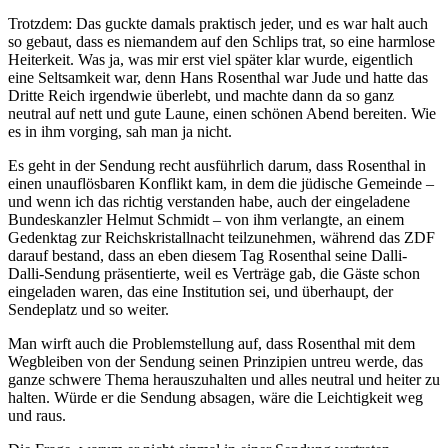
Trotzdem: Das guckte damals praktisch jeder, und es war halt auch
so gebaut, dass es niemandem auf den Schlips trat, so eine harmlose
Heiterkeit. Was ja, was mir erst viel später klar wurde, eigentlich
eine Seltsamkeit war, denn Hans Rosenthal war Jude und hatte das
Dritte Reich irgendwie überlebt, und machte dann da so ganz
neutral auf nett und gute Laune, einen schönen Abend bereiten. Wie
es in ihm vorging, sah man ja nicht.
Es geht in der Sendung recht ausführlich darum, dass Rosenthal in
einen unauflösbaren Konflikt kam, in dem die jüdische Gemeinde –
und wenn ich das richtig verstanden habe, auch der eingeladene
Bundeskanzler Helmut Schmidt – von ihm verlangte, an einem
Gedenktag zur Reichskristallnacht teilzunehmen, während das ZDF
darauf bestand, dass an eben diesem Tag Rosenthal seine Dalli-
Dalli-Sendung präsentierte, weil es Verträge gab, die Gäste schon
eingeladen waren, das eine Institution sei, und überhaupt, der
Sendeplatz und so weiter.
Man wirft auch die Problemstellung auf, dass Rosenthal mit dem
Wegbleiben von der Sendung seinen Prinzipien untreu werde, das
ganze schwere Thema herauszuhalten und alles neutral und heiter zu
halten. Würde er die Sendung absagen, wäre die Leichtigkeit weg
und raus.