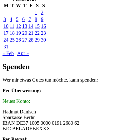
M
T
W
T
F
S
S
1
2
3
4
5
6
7
8
9
10
11
12
13
14
15
16
17
18
19
20
21
22
23
24
25
26
27
28
29
30
31
« Feb
Apr »
Spenden
Wer mir etwas Gutes tun möchte, kann spenden:
Per Überweisung:
Neues Konto:
Hadmut Danisch
Sparkasse Berlin
IBAN DE37 1005 0000 0191 2680 62
BIC BELADEBEXXX
Per Paypal: