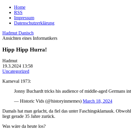
Home
RSS
Impressum
Datenschutzerklärung
Hadmut Danisch
Ansichten eines Informatikers
Hipp Hipp Hurra!
Hadmut
19.3.2024 13:58
Uncategorized
Karneval 1973:
Jonny Buchardt tricks his audience of middle-aged Germans in
— Historic Vids (@historyinmemes)
March 18, 2024
Damals hat man gelacht, da fiel das unter Faschingsklamauk. Obwohl 
liegt gerade 35 Jahre zurück.
Was wäre da heute los?