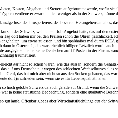
n Mieten, Kosten, Abgaben und Steuern aufgebrummt werde, wofür sie a
Auf Zypern verdiene er zwar deutlich weniger als in der Schweiz, könne d
ie kauzige Insel des Prosperierens, des besseren Herangehens an alles,
 kurz in der Schweiz, weil ich ein Job-Angebot hatte, das auf den erste
en Tag dort haben mir bei den Preisen schon die Ohren geschlackert. Ich
angehalten, um etwas zu essen, und bin spaßhalber mal durch IKEA g
ch dann in Österreich, das war erheblich billiger. Letztlich wurde auch
le ausgegeben hatte, keine Deutschen auf IT-Posten in der Finanzbranc
hhaltig traumatisiert.
elleicht gar nicht so schön waren, wie das aussah, sondern die Gehalts
kt das auf uns Deutsche nur wegen des schlechten Wechselkurses alles s
al in Genf, das hat mich aber nicht so aus den Socken gehauen, das war
ute dort ja zufrieden sein, wenn sie es für Lebensqualität halten.
h so hoch gelobte Schweiz da auch gerade auf Grund, wenn die Schweize
war ja keine statistische Beobachtung, sondern eine qualitative Besch
so gut laufe. Offenbar gibt es aber Wirtschaftsflüchtlinge
aus der Schwe