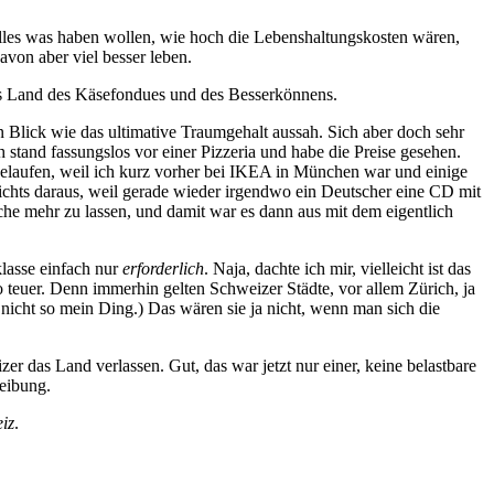
lles was haben wollen, wie hoch die Lebenshaltungskosten wären,
avon aber viel besser leben.
 das Land des Käsefondues und des Besserkönnens.
n Blick wie das ultimative Traumgehalt aussah. Sich aber doch sehr
 stand fassungslos vor einer Pizzeria und habe die Preise gesehen.
elaufen, weil ich kurz vorher bei IKEA in München war und einige
 nichts daraus, weil gerade wieder irgendwo ein Deutscher eine CD mit
he mehr zu lassen, und damit war es dann aus mit dem eigentlich
klasse einfach nur
erforderlich
. Naja, dachte ich mir, vielleicht ist das
o teuer. Denn immerhin gelten Schweizer Städte, vor allem Zürich, ja
 nicht so mein Ding.) Das wären sie ja nicht, wenn man sich die
r das Land verlassen. Gut, das war jetzt nur einer, keine belastbare
reibung.
iz
.