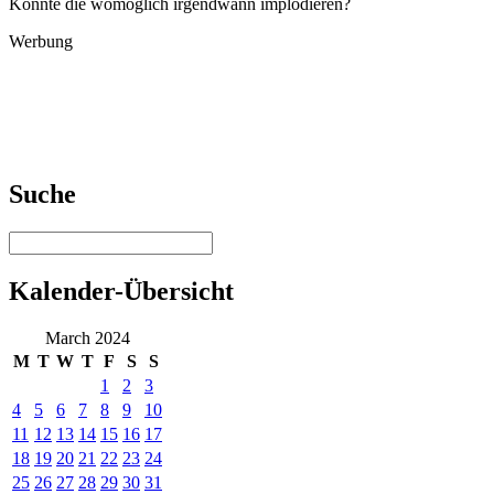
Könnte die womöglich irgendwann implodieren?
Werbung
Suche
Kalender-Übersicht
March 2024
M
T
W
T
F
S
S
1
2
3
4
5
6
7
8
9
10
11
12
13
14
15
16
17
18
19
20
21
22
23
24
25
26
27
28
29
30
31