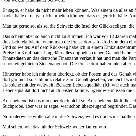
Er sagte, er habe da nicht mehr leben können. Was einem da alles a
soviel hätte er da gar nicht arbeiten können, dass es gereicht hätte. 
Man tut gerne so, als sei die Schweiz die Insel der Glückseeligen, d
Das scheint aber so auch nicht zu stimmen. Ich war vor 12 Jahren mal
drastisch relativierte, wenn man die Preise dort sah. Und von dem ein
Und so weiter. Auf dem Rückweg habe ich in einem Einkaufszentrum 
Preise im Kopf hatte. Ungefähr alles doppelt so teuer. Getankt habe i
Finanzdaten an das deutsche Finanzamt verkauft hat und man die Paro
schon eingetüteten Stellenangebot. Die Preise dort haben mich aber nac
Hinterher habe ich mir dann überlegt, ob der Posten und das Gehalt vi
dort gar nicht so schlimm, relativ zum Gehalt gesehen, vielleicht wir
als solche mit der weltweit höchsten Lebensqualität. (Ich war auch m
Lebensqualität dort nicht auch leisten könnte. Irgendwie müssen die Le
Anscheinend ist das nun aber doch nicht so. Anscheinend läuft die ac
Stichprobe, aber was er sagte, war schon überzeugend begründet. Das 
Normalerweise wollen alle in die Schweiz, weil es dort wirtschaftlich 
Mal sehen, wie das mit der Schweiz weiter laufen wird.