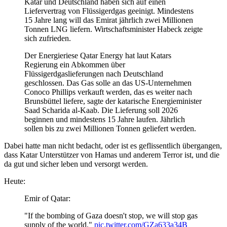
Katar und Deutschland haben sich auf einen
Liefervertrag von Flüssigerdgas geeinigt. Mindestens
15 Jahre lang will das Emirat jährlich zwei Millionen
Tonnen LNG liefern. Wirtschaftsminister Habeck zeigte
sich zufrieden.
Der Energieriese Qatar Energy hat laut Katars
Regierung ein Abkommen über
Flüssigerdgaslieferungen nach Deutschland
geschlossen. Das Gas solle an das US-Unternehmen
Conoco Phillips verkauft werden, das es weiter nach
Brunsbüttel liefere, sagte der katarische Energieminister
Saad Scharida al-Kaab. Die Lieferung soll 2026
beginnen und mindestens 15 Jahre laufen. Jährlich
sollen bis zu zwei Millionen Tonnen geliefert werden.
Dabei hatte man nicht bedacht, oder ist es geflissentlich übergangen,
dass Katar Unterstützer von Hamas und anderem Terror ist, und die
da gut und sicher leben und versorgt werden.
Heute:
Emir of Qatar:
"If the bombing of Gaza doesn't stop, we will stop gas
supply of the world."
pic.twitter.com/GZa633a34B