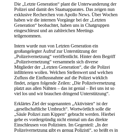
Die „Letzte Generation“ plant die Unterwanderung der
Polizei und damit des Staatsapparates. Das zeigen nun
exklusive Recherchen von Apollo News. Über Wochen
haben wir die internen Vorgänge bei der „Letzten
Generation“ beobachtet, haben uns in Chatgruppen
eingeschleust und an zahlreichen Meetings
teilgenommen.
Intern wurde nun von Letzten Generation ein
großangelegter Aufruf zur Unterstützung der
„Polizeivernetzung“ veröffentlicht. Hinter dem Begriff
„Polizeivernetzung“ versammeln sich diverse
Mitglieder der „Letzten Generation“, die die Polizei
infiltrieren wollen. Welchen Stellenwert und welchen
Zufluss die Einflussnahme auf die Polizei wirklich
findet, zeigen folgende Zeilen: „Die Polizeivernetzung
platzt aus allen Nähten – das ist genial – Bei uns ist so
viel los und wir brauchen dringend Unterstützung“.
Erklärtes Ziel der sogenannten „Aktivisten“ ist der
„gesellschaftliche Umbruch“. Wortwörtlich solle die
„Säule Polizei zum Kippen“ gebracht werden. Hierbei
gehe es vordergründig nicht einmal um das direkte
Einschleusen von Polizisten. Im Gegenteil: „In der
Polizeivernetzung gibt es genug Polizisti“, so heißt es in