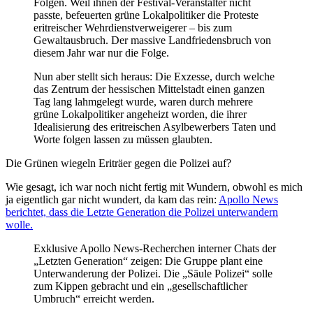
Folgen. Weil ihnen der Festival-Veranstalter nicht
passte, befeuerten grüne Lokalpolitiker die Proteste
eritreischer Wehrdienstverweigerer – bis zum
Gewaltausbruch. Der massive Landfriedensbruch von
diesem Jahr war nur die Folge.
Nun aber stellt sich heraus: Die Exzesse, durch welche
das Zentrum der hessischen Mittelstadt einen ganzen
Tag lang lahmgelegt wurde, waren durch mehrere
grüne Lokalpolitiker angeheizt worden, die ihrer
Idealisierung des eritreischen Asylbewerbers Taten und
Worte folgen lassen zu müssen glaubten.
Die Grünen wiegeln Eriträer gegen die Polizei auf?
Wie gesagt, ich war noch nicht fertig mit Wundern, obwohl es mich
ja eigentlich gar nicht wundert, da kam das rein:
Apollo News
berichtet, dass die Letzte Generation die Polizei unterwandern
wolle.
Exklusive Apollo News-Recherchen interner Chats der
„Letzten Generation“ zeigen: Die Gruppe plant eine
Unterwanderung der Polizei.
Die „Säule Polizei“ solle
zum Kippen gebracht und ein „gesellschaftlicher
Umbruch“ erreicht werden.