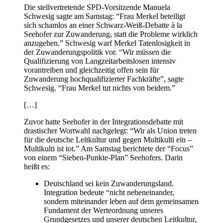
Die stellvertretende SPD-Vorsitzende Manuela
Schwesig sagte am Samstag: “Frau Merkel beteiligt
sich schamlos an einer Schwarz-Weiß-Debatte à la
Seehofer zur Zuwanderung, statt die Probleme wirklich
anzugehen.” Schwesig warf Merkel Tatenlosigkeit in
der Zuwanderungspolitik vor. “Wir müssen die
Qualifizierung von Langzeitarbeitslosen intensiv
vorantreiben und gleichzeitig offen sein für
Zuwanderung hochqualifizierter Fachkräfte”, sagte
Schwesig. “Frau Merkel tut nichts von beidem.”
[…]
Zuvor hatte Seehofer in der Integrationsdebatte mit
drastischer Wortwahl nachgelegt: “Wir als Union treten
für die deutsche Leitkultur und gegen Multikulti ein –
Multikulti ist tot.” Am Samstag berichtete der “Focus”
von einem “Sieben-Punkte-Plan” Seehofers. Darin
heißt es:
Deutschland sei kein Zuwanderungsland.
Integration bedeute “nicht nebeneinander,
sondern miteinander leben auf dem gemeinsamen
Fundament der Werteordnung unseres
Grundgesetzes und unserer deutschen Leitkultur,