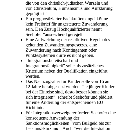
die von den christlich-jüdischen Wurzeln und
von Christentum, Humanismus und Aufklärung
geprägt ist”.
Ein prognostizierter Fachkräftemangel könne
kein Freibrief für ungesteuerte Zuwanderung
sein. Den Zuzug Hochqualifizierter nennt
Seehofer “ausreichend geregelt”.
Eine Aufweichung der restriktiven Regeln des
geltenden Zuwanderungsgesetzes, eine
Zuwanderung nach Kontingenten oder
Punktesystemen dürfe es nicht geben.
“Integrationsbereitschaft und
Integrationsfähigkeit” solle als zusätzliches
Kriterium neben der Qualifikation eingeführt
werden.
Das Nachzugsalter für Kinder solle von 16 auf
12 Jahre herabgesetzt werden. “Je jünger Kinder
bei der Einreise sind, desto besser können sie
sich integrieren”, schreibt Seehofer und plädiert
für eine Änderung der entsprechenden EU-
Richtlinie.
Für Integrationsverweigerer fordert Seehofer eine
konsequente Anwendung der
Sanktionsmöglichkeiten “vom Bußgeld bis zur
Leistungskürzung”. Auch “wer die Integration