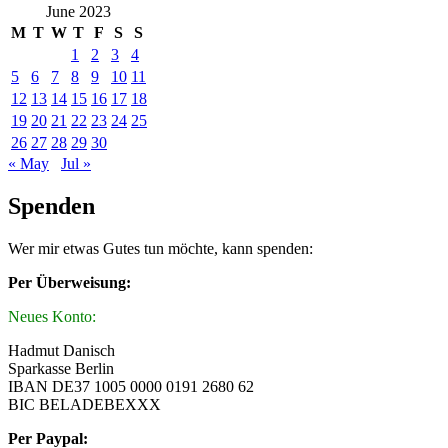
June 2023
M
T
W
T
F
S
S
1
2
3
4
5
6
7
8
9
10
11
12
13
14
15
16
17
18
19
20
21
22
23
24
25
26
27
28
29
30
« May
Jul »
Spenden
Wer mir etwas Gutes tun möchte, kann spenden:
Per Überweisung:
Neues Konto:
Hadmut Danisch
Sparkasse Berlin
IBAN DE37 1005 0000 0191 2680 62
BIC BELADEBEXXX
Per Paypal: