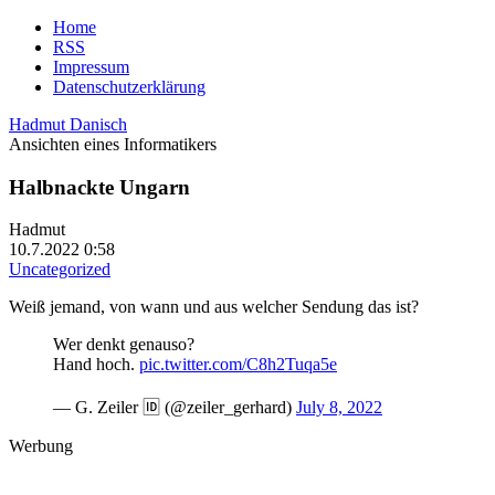
Home
RSS
Impressum
Datenschutzerklärung
Hadmut Danisch
Ansichten eines Informatikers
Halbnackte Ungarn
Hadmut
10.7.2022 0:58
Uncategorized
Weiß jemand, von wann und aus welcher Sendung das ist?
Wer denkt genauso?
Hand hoch.
pic.twitter.com/C8h2Tuqa5e
— G. Zeiler 🆔 (@zeiler_gerhard)
July 8, 2022
Werbung