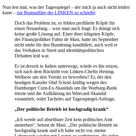
Nun lest mal, was der Tagesspiegel – der mich ja auch nicht leiden
kann –
zur Bumsaffäre der LINKEN so schreibt
:
Doch das Problem ist, es fehlen profilierte Köpfe für
einen Neuanfang – wen man auch fragt: Es drängt sich
keine große Lösung auf. Einer ihrer klügsten Köpfe,
der Finanzpolitiker Fabio de Masi, hatte im September
nicht mehr für den Bundestag kandidiert,
auch weil er
das Verhaken in Streit und identitätspolitischen
Debatten leid war.
Er ist derzeit in Italien unterwegs, würde es ihn reizen,
sich nach dem Rücktritt von Linken-Chefin Hennig-
Wellsow um den Vorsitz zu bewerben? Er, der den
heutigen Kanzler Olaf Scholz kräftig wegen des
Hamburger Cum-Ex-Skandals um die Warburg-Bank
triezte und die Aufklärung im Wirecard-Skandal
vorantrieb, redet Tacheles auf Tagesspiegel-Anfrage.
„Der politische Betrieb ist hochgradig krank“
„Ich werde auf absehbare Zeit kein politisches Amt
anstreben“, betont de Masi.
„Der politische Betrieb ist
hochgradig krank und ich habe nicht vor, meine
Lebenszeit wieder mit Leuten zu verbringen, die jeden