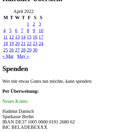
April 2022
M
T
W
T
F
S
S
1
2
3
4
5
6
7
8
9
10
11
12
13
14
15
16
17
18
19
20
21
22
23
24
25
26
27
28
29
30
« Mar
May »
Spenden
Wer mir etwas Gutes tun möchte, kann spenden:
Per Überweisung:
Neues Konto:
Hadmut Danisch
Sparkasse Berlin
IBAN DE37 1005 0000 0191 2680 62
BIC BELADEBEXXX