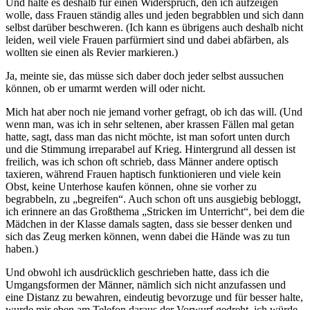
Und halte es deshalb für einen Widerspruch, den ich aufzeigen
wolle, dass Frauen ständig alles und jeden begrabblen und sich dann
selbst darüber beschweren. (Ich kann es übrigens auch deshalb nicht
leiden, weil viele Frauen parfürmiert sind und dabei abfärben, als
wollten sie einen als Revier markieren.)
Ja, meinte sie, das müsse sich daber doch jeder selbst aussuchen
können, ob er umarmt werden will oder nicht.
Mich hat aber noch nie jemand vorher gefragt, ob ich das will. (Und
wenn man, was ich in sehr seltenen, aber krassen Fällen mal getan
hatte, sagt, dass man das nicht möchte, ist man sofort unten durch
und die Stimmung irreparabel auf Krieg. Hintergrund all dessen ist
freilich, was ich schon oft schrieb, dass Männer andere optisch
taxieren, während Frauen haptisch funktionieren und viele kein
Obst, keine Unterhose kaufen können, ohne sie vorher zu
begrabbeln, zu „begreifen“. Auch schon oft uns ausgiebig bebloggt,
ich erinnere an das Großthema „Stricken im Unterricht“, bei dem die
Mädchen in der Klasse damals sagten, dass sie besser denken und
sich das Zeug merken können, wenn dabei die Hände was zu tun
haben.)
Und obwohl ich ausdrücklich geschrieben hatte, dass ich die
Umgangsformen der Männer, nämlich sich nicht anzufassen und
eine Distanz zu bewahren, eindeutig bevorzuge und für besser halte,
wurde mir eben am Telefon daraus der Vorwurf gedreht, ich würde