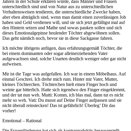
Jahren in der Schule erklären würde, dass Männer und Frauen
unterschiedlich sind und von Natur aus zu unterschiedlichen
Verhaltensweisen tendieren, die unterschiedliche Zwecke haben,
aber eben abträglich sind, wenn man damit einen zuverlässigen Job
haben und Geld verdienen will, und sie sich jetzt gefälligst mal auf
den Hintern setzen und Mathe und sowas pauken sollen und sich
dieses Emotionalgepinse heulender Töchter abgewöhnen sollen.
Das geht nämlich noch, bevor sie in diese Sackgasse fahren.
Ich möchte übrigens anfügen, dass erfahrungsgemäß Töchter, die
bei einem dominanten oder sogar alleinerziehenden Vater
aufgewachsen sind, solche Unarten deutlich weniger oder gar nicht
aufweisen.
Mir ist die Tage was aufgefallen. Ich war in einem Möbelhaus. Auf
einmal Geschrei. Ich drehe mich rum. Hinter mir Vater, Mutter,
kleines Töchterchen. Töchterchen hielt einen Finger hoch und
weinte gar bitterlich. Hatte sich irgendwo den Finger eingeklemmt,
und der tat nun weh. Mutti: Komm, ich blas mal, dann tut es nicht
mehr so weh. Vati: Du musst auf Deine Finger aufpassen und sie
nicht überall reinstecken! Das ist gefährlich! Überleg’ Dir das
vorher!
Emotional – Rational
Die Frauenförderung hat sich als kontraproduktiv herausgestellt.