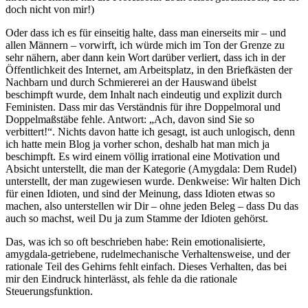
doch nicht von mir!)
Oder dass ich es für einseitig halte, dass man einerseits mir – und
allen Männern – vorwirft, ich würde mich im Ton der Grenze zu
sehr nähern, aber dann kein Wort darüber verliert, dass ich in der
Öffentlichkeit des Internet, am Arbeitsplatz, in den Briefkästen der
Nachbarn und durch Schmiererei an der Hauswand übelst
beschimpft wurde, dem Inhalt nach eindeutig und explizit durch
Feministen. Dass mir das Verständnis für ihre Doppelmoral und
Doppelmaßstäbe fehle. Antwort: „Ach, davon sind Sie so
verbittert!“. Nichts davon hatte ich gesagt, ist auch unlogisch, denn
ich hatte mein Blog ja vorher schon, deshalb hat man mich ja
beschimpft. Es wird einem völlig irrational eine Motivation und
Absicht unterstellt, die man der Kategorie (Amygdala: Dem Rudel)
unterstellt, der man zugewiesen wurde. Denkweise: Wir halten Dich
für einen Idioten, und sind der Meinung, dass Idioten etwas so
machen, also unterstellen wir Dir – ohne jeden Beleg – dass Du das
auch so machst, weil Du ja zum Stamme der Idioten gehörst.
Das, was ich so oft beschrieben habe: Rein emotionalisierte,
amygdala-getriebene, rudelmechanische Verhaltensweise, und der
rationale Teil des Gehirns fehlt einfach. Dieses Verhalten, das bei
mir den Eindruck hinterlässt, als fehle da die rationale
Steuerungsfunktion.