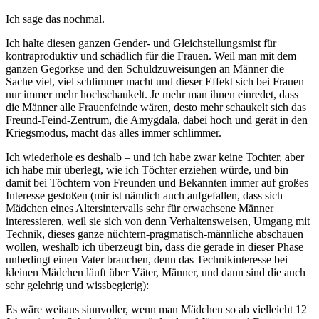
Ich sage das nochmal.
Ich halte diesen ganzen Gender- und Gleichstellungsmist für
kontraproduktiv und schädlich für die Frauen. Weil man mit dem
ganzen Gegorkse und den Schuldzuweisungen an Männer die
Sache viel, viel schlimmer macht und dieser Effekt sich bei Frauen
nur immer mehr hochschaukelt. Je mehr man ihnen einredet, dass
die Männer alle Frauenfeinde wären, desto mehr schaukelt sich das
Freund-Feind-Zentrum, die Amygdala, dabei hoch und gerät in den
Kriegsmodus, macht das alles immer schlimmer.
Ich wiederhole es deshalb – und ich habe zwar keine Tochter, aber
ich habe mir überlegt, wie ich Töchter erziehen würde, und bin
damit bei Töchtern von Freunden und Bekannten immer auf großes
Interesse gestoßen (mir ist nämlich auch aufgefallen, dass sich
Mädchen eines Altersintervalls sehr für erwachsene Männer
interessieren, weil sie sich von denn Verhaltensweisen, Umgang mit
Technik, dieses ganze nüchtern-pragmatisch-männliche abschauen
wollen, weshalb ich überzeugt bin, dass die gerade in dieser Phase
unbedingt einen Vater brauchen, denn das Technikinteresse bei
kleinen Mädchen läuft über Väter, Männer, und dann sind die auch
sehr gelehrig und wissbegierig):
Es wäre weitaus sinnvoller, wenn man Mädchen so ab vielleicht 12