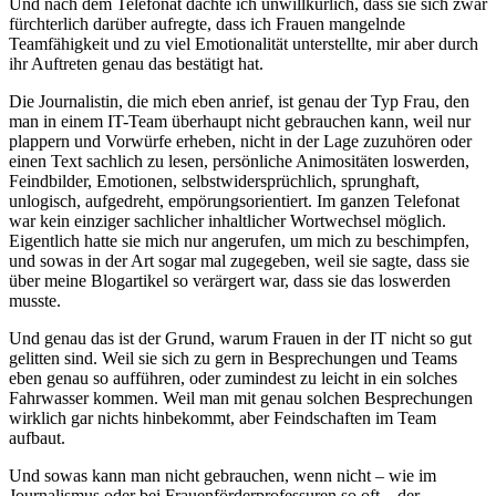
Und nach dem Telefonat dachte ich unwillkürlich, dass sie sich zwar
fürchterlich darüber aufregte, dass ich Frauen mangelnde
Teamfähigkeit und zu viel Emotionalität unterstellte, mir aber durch
ihr Auftreten genau das bestätigt hat.
Die Journalistin, die mich eben anrief, ist genau der Typ Frau, den
man in einem IT-Team überhaupt nicht gebrauchen kann, weil nur
plappern und Vorwürfe erheben, nicht in der Lage zuzuhören oder
einen Text sachlich zu lesen, persönliche Animositäten loswerden,
Feindbilder, Emotionen, selbstwidersprüchlich, sprunghaft,
unlogisch, aufgedreht, empörungsorientiert. Im ganzen Telefonat
war kein einziger sachlicher inhaltlicher Wortwechsel möglich.
Eigentlich hatte sie mich nur angerufen, um mich zu beschimpfen,
und sowas in der Art sogar mal zugegeben, weil sie sagte, dass sie
über meine Blogartikel so verärgert war, dass sie das loswerden
musste.
Und genau das ist der Grund, warum Frauen in der IT nicht so gut
gelitten sind. Weil sie sich zu gern in Besprechungen und Teams
eben genau so aufführen, oder zumindest zu leicht in ein solches
Fahrwasser kommen. Weil man mit genau solchen Besprechungen
wirklich gar nichts hinbekommt, aber Feindschaften im Team
aufbaut.
Und sowas kann man nicht gebrauchen, wenn nicht – wie im
Journalismus oder bei Frauenförderprofessuren so oft – der