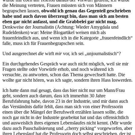
die Meinung vertreten, Frauen müssten sich von Männern
begrapschen lassen,
obwohl ich genau das Gegenteil geschrieben
habe und auch davon überzeugt bin, dass man sich am besten
eben gar nicht anfasst, und die Grabbelei gar nicht mag.
Denkweise der Journalistin (Achtung: Wieder Amygdala und
Rudeldenken) war: Meine Blogartikel weisen mich als
frauenfeindlich aus, und wenn ich in die Kategorie „frauenfeindlich“
falle, muss ich für Frauenbegrapschen sein.
Und ausgerechnet
die
wirft
mir
vor, ich sei „unjournalistisch“?
Ein durchgehendes Gespräch war auch nicht möglich, weil sie mir
Fragen stellte oder Vorwürfe erhob, und noch während ich
versuchte, zu antworten, schon das Thema gewechselt hatte. Die
wollte gar nicht hören, was ich sagte, sondern ihren Hass loswerden.
Ich hatte dann mal gesagt, dass das hier nicht nur um Mann/Frau
geht, sondern auch darum, dass ich immerhin 30 Jahre
Berufsfahrung habe, davon 23 in der Industrie, und mir dann auch
das Verständnis dafür fehlt, dass man sich von einer Professorin
einen über die Mängel der Berufswelt erzählen lassen sollte, die
noch gar nicht in der Industrie gearbeitat hat und das offensichtlich
und ausweislich ihres eigenen Lebenslaufes nicht kennt. (Mir wurde
dazu auch Pauschalisierung und „cherry picking“ vorgeworfen, aber
ihren Lebenslauf hat die Professorin doch selbst geschrieben, der ist