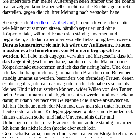
Sie unterstellte mir, meine Äußerungen seien strafbar und die könnte
man anzeigen, konnte aber selbst nicht mal die Rechtslage korrekt
darstellen, gegen die ich ihrer Meinung nach verstoßen hätte.
Sie regte sich
über diesen Artikel auf
, in dem ich verglichen hatte,
wie Männer zusammen sitzen, nämlich separiert und ohne
Körperkontakt, während Frauen sich ständig umarmen und
begrabbeln, sich dann aber über sexuelle Belästigung beschweren.
Daraus konstruierte sie mir, ich wäre der Auffassung, Frauen
müssten es also hinnehmen, von Männern begrapscht zu
werden.
Ich habe mich dagegen verwahrt und klargestellt, dass ich
das Gegenteil
geschrieben habe, nämlich dass die Männer ohne
Körperkontakt auskommen und ich das für richtig halte. Und dass
ich das überhaupt nicht mag, in manchen Branchen und Bereichen
ständig umarmt zu werden, besonders von (fremden) Frauen, denen
es aber egal ist, ob man das mag oder nicht. Ich habe es schon als
kleines Kind nicht ausstehen können, wider Willen von den Tanten
beim Besuch umarmt und abgeknutscht zu werden und war bekannt
dafür, mir dann bei nächster Gelegenheit die Backe abzuwischen.
Ich bin überhaupt nicht der Meinung, dass man sich unter fremden
Leuten oder auch nur Kollegen gegenseitig über einen Händedruck
hinaus anfassen sollte, und habe Unverständnis dafür und
Unbehagen darüber, dass Frauen sich und andere ständig umarmen.
Ich kann das nicht leiden (mache aber auch kein
Gesellschaftsdrama, sondern höchstens mal einen Blogartikel draus.)