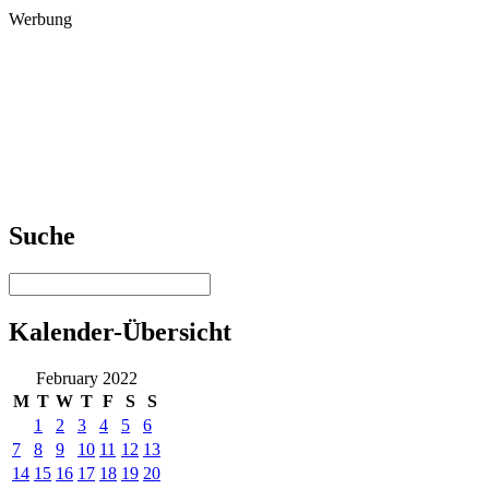
Werbung
Suche
Kalender-Übersicht
February 2022
M
T
W
T
F
S
S
1
2
3
4
5
6
7
8
9
10
11
12
13
14
15
16
17
18
19
20