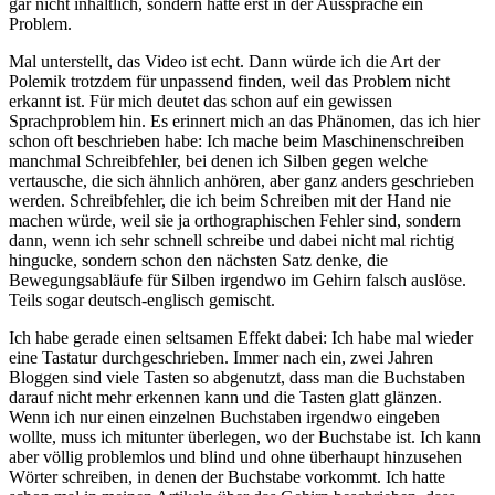
gar nicht inhaltlich, sondern hatte erst in der Aussprache ein
Problem.
Mal unterstellt, das Video ist echt. Dann würde ich die Art der
Polemik trotzdem für unpassend finden, weil das Problem nicht
erkannt ist. Für mich deutet das schon auf ein gewissen
Sprachproblem hin. Es erinnert mich an das Phänomen, das ich hier
schon oft beschrieben habe: Ich mache beim Maschinenschreiben
manchmal Schreibfehler, bei denen ich Silben gegen welche
vertausche, die sich ähnlich anhören, aber ganz anders geschrieben
werden. Schreibfehler, die ich beim Schreiben mit der Hand nie
machen würde, weil sie ja orthographischen Fehler sind, sondern
dann, wenn ich sehr schnell schreibe und dabei nicht mal richtig
hingucke, sondern schon den nächsten Satz denke, die
Bewegungsabläufe für Silben irgendwo im Gehirn falsch auslöse.
Teils sogar deutsch-englisch gemischt.
Ich habe gerade einen seltsamen Effekt dabei: Ich habe mal wieder
eine Tastatur durchgeschrieben. Immer nach ein, zwei Jahren
Bloggen sind viele Tasten so abgenutzt, dass man die Buchstaben
darauf nicht mehr erkennen kann und die Tasten glatt glänzen.
Wenn ich nur einen einzelnen Buchstaben irgendwo eingeben
wollte, muss ich mitunter überlegen, wo der Buchstabe ist. Ich kann
aber völlig problemlos und blind und ohne überhaupt hinzusehen
Wörter schreiben, in denen der Buchstabe vorkommt. Ich hatte