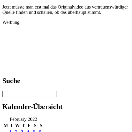
Jetzt müsste man erst mal das Originalvideo aus vertrauenswürdiger
Quelle finden und schauen, ob das überhaupt stimmt.
Werbung
Suche
Kalender-Übersicht
February 2022
M
T
W
T
F
S
S
1
2
3
4
5
6