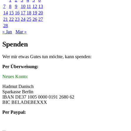
7
8
9
10
11
12
13
14
15
16
17
18
19
20
21
22
23
24
25
26
27
28
« Jan
Mar »
Spenden
Wer mir etwas Gutes tun möchte, kann spenden:
Per Überweisung:
Neues Konto:
Hadmut Danisch
Sparkasse Berlin
IBAN DE37 1005 0000 0191 2680 62
BIC BELADEBEXXX
Per Paypal: