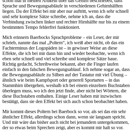
schon mal in meinen Artikeln über das Gehirn beschrieben, dass
Sprache und Bewegungsabläufe in verschiedenen Gehirnhälften
liegen. Da der Effekt bei mir aber nur auftritt, wenn ich sehr schnell
und sehr komplexe Sätze schreibe, nehme ich an, dass die
Verbindung zwischen linker und rechter Hirnhälfte nur bis zu einem
bestimmten Tempo fehlerfrei funktioniert.
Mich erinnern Baerbocks Sprachprobleme – ein Leser, der mir
schrieb, nannte das mal „Poltern“, ich weiß aber nicht, ob das ein
Fachterminus der Logopäden ist – in gewisser Weise an diese
Effekte, die ich bei mir dann hin und wieder beobachte, wenn ich
eben sehr schnell und viel schreibe und komplexe Sätze baue.
Richtig gedacht, Schreibweise bekannt, aber die Finger laufen
einfach in den falschen Bewegungsablauf. Ich nehme sogar an, dass
die Bewegungsabläufe zu Silben auf der Tastatur mit viel Übung –
ähnlich wie beim Kampfsport oder generell Sportarten – in das
Stammhirn übergehen, weshalb ich bei einem einzelnen Buchstaben
überlegen muss, wo ich den jetzt finde, aber nicht bei Wörtern, die
diese Buchstaben enthalten. Einige Leser haben mir inzwischen
bestätigt, dass sie den Effekt bei sich auch schon beobachtet haben.
Mir kommt dieses Poltern bei Baerbock so vor, als sei das ein sehr
ähnlicher Effekt, allerdings schon dann, wenn sie langsam spricht.
Und mir wäre das bisher auch nicht bei jemandem untergekommen,
der so etwas beim Sprechen zeigt, aber es kommt mir halt so vor.