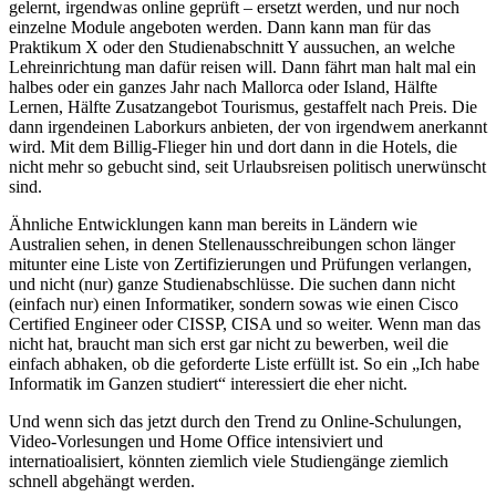
gelernt, irgendwas online geprüft – ersetzt werden, und nur noch
einzelne Module angeboten werden. Dann kann man für das
Praktikum X oder den Studienabschnitt Y aussuchen, an welche
Lehreinrichtung man dafür reisen will. Dann fährt man halt mal ein
halbes oder ein ganzes Jahr nach Mallorca oder Island, Hälfte
Lernen, Hälfte Zusatzangebot Tourismus, gestaffelt nach Preis. Die
dann irgendeinen Laborkurs anbieten, der von irgendwem anerkannt
wird. Mit dem Billig-Flieger hin und dort dann in die Hotels, die
nicht mehr so gebucht sind, seit Urlaubsreisen politisch unerwünscht
sind.
Ähnliche Entwicklungen kann man bereits in Ländern wie
Australien sehen, in denen Stellenausschreibungen schon länger
mitunter eine Liste von Zertifizierungen und Prüfungen verlangen,
und nicht (nur) ganze Studienabschlüsse. Die suchen dann nicht
(einfach nur) einen Informatiker, sondern sowas wie einen Cisco
Certified Engineer oder CISSP, CISA und so weiter. Wenn man das
nicht hat, braucht man sich erst gar nicht zu bewerben, weil die
einfach abhaken, ob die geforderte Liste erfüllt ist. So ein „Ich habe
Informatik im Ganzen studiert“ interessiert die eher nicht.
Und wenn sich das jetzt durch den Trend zu Online-Schulungen,
Video-Vorlesungen und Home Office intensiviert und
internatioalisiert, könnten ziemlich viele Studiengänge ziemlich
schnell abgehängt werden.