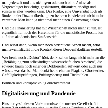
man jederzeit und aus nichtigem oder auch ohne Anlass als
Vergewaltiger bezichtigt, geshitstormt, diffamiert, erledigt und
sonstwas alles werden kann. Das Risiko, eine Universität noch als
Student oder Dozent überhaupt zu betreten ist vielerorts nicht mehr
vertretbar. Man kann ja nicht mal mehr einen Gastvortrag halten.
Und die Finanzierung hat mit Wissenschaft nichts mehr zu tun, ist
eigentlich nur noch der Hurenlohn für die marxistische Prostitution
auf dem akademischen Straßenstrich.
Und selbst dann, wenn man noch ordentliche Arbeit macht, wird
man zwangsläufig in die Kontext dieser Deppenfakultäten gestellt.
Wer heute noch „Doktor“ hört, denkt schon lange nicht mehr an die
„Befähigung zum selbständigen wissenschaftlichen Arbeiten“, die
sowieso kaum noch einer der Doktorierten aufweist oder auch nur
wüsste, was das ist. Man denkt heute eher an Plagiate, Ghostwriter,
Gefälligkeitsprüfungen, Prüfungsbetrug und Titelmühlen.
Politisch und korruptiv völlig durchverdreckt.
Digitalisierung und Pandemie
Eins der gesündesten Vorkommnisse, die unserer Gesellschaft in
letzter Zeit widerfahren sind, war die Corona-Pandemie. Gut, dass