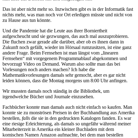
Das ist aber nicht mehr so. Inzwischen gibt es in der Informatik fast
nichts mehr, was man noch vor Ort erledigen müsste und nicht von
zu Hause aus tun könnte.
Und die Pandemie hat die Leute aus ihrer Borniertheit
aufgescheucht und sie gezwungen, das auch mal auszuprobieren.
Die fluchen zwar gerade alle darüber, aber ob es ihnen dann in
Zukunft noch gefällt, wieder im Hörsaal rumzusitzen, ist eine ganz
andere Frage. Beim Fernsehen ist man längst vom „linearen
Fernsehen“ mit vorgegenem Programmablauf abgekommen und
bevorzugt Video on Demand. Warum also sollte man das bei
Vorlesungen noch anders machen? Ich habe die
Mathematikvorlesungen damals sehr gemocht, aber es gar nicht
leiden können, dass die Montag morgens um 8:00 Uhr anfingen.
Wir mussten damals noch ständig in die Bibliothek, um
irgendwelche Bücher und Journale einzusehen.
Fachbücher konnte man damals auch nicht einfach so kaufen. Man
konnte sie zu monströsen Preisen in der Buchhandlung aus Amerika
bestellen,
falls
die sie in den gedruckten Katalogen fanden. Es war
eine riesige Erleichterung, als damals so ungefähr während meiner
Mitarbeiterzeit in Amerika ein kleiner Buchladen mit dem
komischen Namen Amazon aufmachte, bei dem man bestellen