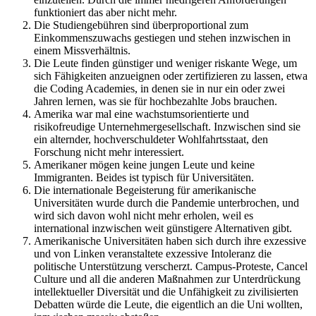
funktioniert das aber nicht mehr.
Die Studiengebühren sind überproportional zum
Einkommenszuwachs gestiegen und stehen inzwischen in
einem Missverhältnis.
Die Leute finden günstiger und weniger riskante Wege, um
sich Fähigkeiten anzueignen oder zertifizieren zu lassen, etwa
die Coding Academies, in denen sie in nur ein oder zwei
Jahren lernen, was sie für hochbezahlte Jobs brauchen.
Amerika war mal eine wachstumsorientierte und
risikofreudige Unternehmergesellschaft. Inzwischen sind sie
ein alternder, hochverschuldeter Wohlfahrtsstaat, den
Forschung nicht mehr interessiert.
Amerikaner mögen keine jungen Leute und keine
Immigranten. Beides ist typisch für Universitäten.
Die internationale Begeisterung für amerikanische
Universitäten wurde durch die Pandemie unterbrochen, und
wird sich davon wohl nicht mehr erholen, weil es
international inzwischen weit günstigere Alternativen gibt.
Amerikanische Universitäten haben sich durch ihre exzessive
und von Linken veranstaltete exzessive Intoleranz die
politische Unterstützung verscherzt. Campus-Proteste, Cancel
Culture und all die anderen Maßnahmen zur Unterdrückung
intellektueller Diversität und die Unfähigkeit zu zivilisierten
Debatten würde die Leute, die eigentlich an die Uni wollten,