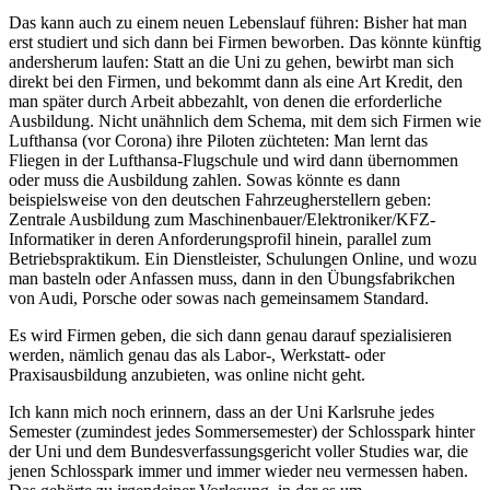
Das kann auch zu einem neuen Lebenslauf führen: Bisher hat man
erst studiert und sich dann bei Firmen beworben. Das könnte künftig
andersherum laufen: Statt an die Uni zu gehen, bewirbt man sich
direkt bei den Firmen, und bekommt dann als eine Art Kredit, den
man später durch Arbeit abbezahlt, von denen die erforderliche
Ausbildung. Nicht unähnlich dem Schema, mit dem sich Firmen wie
Lufthansa (vor Corona) ihre Piloten züchteten: Man lernt das
Fliegen in der Lufthansa-Flugschule und wird dann übernommen
oder muss die Ausbildung zahlen. Sowas könnte es dann
beispielsweise von den deutschen Fahrzeugherstellern geben:
Zentrale Ausbildung zum Maschinenbauer/Elektroniker/KFZ-
Informatiker in deren Anforderungsprofil hinein, parallel zum
Betriebspraktikum. Ein Dienstleister, Schulungen Online, und wozu
man basteln oder Anfassen muss, dann in den Übungsfabrikchen
von Audi, Porsche oder sowas nach gemeinsamem Standard.
Es wird Firmen geben, die sich dann genau darauf spezialisieren
werden, nämlich genau das als Labor-, Werkstatt- oder
Praxisausbildung anzubieten, was online nicht geht.
Ich kann mich noch erinnern, dass an der Uni Karlsruhe jedes
Semester (zumindest jedes Sommersemester) der Schlosspark hinter
der Uni und dem Bundesverfassungsgericht voller Studies war, die
jenen Schlosspark immer und immer wieder neu vermessen haben.