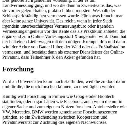
Das gehörte zu irgendeiner Vorlesung, in der es um
Landvermessung ging, und wo die dann in Zweierteams das, was
sie vorher gelernt hatten, praktisch üben mussten. Weshalb der
Schlosspark ständig neu vermessen wurde. Für sowas braucht man
aber keine ganze Universität. Das reicht, wenn in jeder Stadt
irgendein unterbeschäftigtes Vermessungsbüro oder irgendein
Vermessungsingenieur vor der Rente das als Praktikum anbietet, die
ergänzend zum Online-Vorlesungsstoff X angeboten wird. Dann hat
der halt einen Lieferwagen mit dem nötigen Krempel drin und dann
wird der Acker von Bauer Huber, der Wald oder das Fußballstadion
vermessen, und bestätigt dann als externer Dienstleister der Online-
Privatuni, dass Teilnehmer X den Acker gefunden hat.
Forschung
Wird an Universitäten kaum noch stattfinden, weil die zu doof dafür
und für die, die noch forschen können, zu unerträglich werden.
Künftig wird Forschung in Firmen wie Google oder Biontech
stattfinden, oder sogar Läden wie Facebook, auch wenn die nur in
eigener Sache und zum eigenen Nutzen forschen. Autohersteller wie
VW, Mercedes, BMW werden gemeinsame Forschungszentren
gründen, so ein Zwischending zwischen Kooperation und
Privatuniversität zur Züchtung des eigenen Nachwuchses.