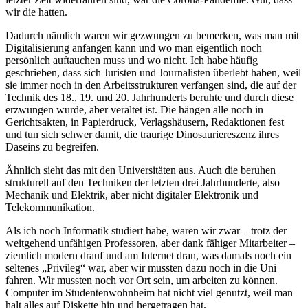
wir die hatten.
Dadurch nämlich waren wir gezwungen zu bemerken, was man mit
Digitalisierung anfangen kann und wo man eigentlich noch
persönlich auftauchen muss und wo nicht. Ich habe häufig
geschrieben, dass sich Juristen und Journalisten überlebt haben, weil
sie immer noch in den Arbeitsstrukturen verfangen sind, die auf der
Technik des 18., 19. und 20. Jahrhunderts beruhte und durch diese
erzwungen wurde, aber veraltet ist. Die hängen alle noch in
Gerichtsakten, in Papierdruck, Verlagshäusern, Redaktionen fest
und tun sich schwer damit, die traurige Dinosauriereszenz ihres
Daseins zu begreifen.
Ähnlich sieht das mit den Universitäten aus. Auch die beruhen
strukturell auf den Techniken der letzten drei Jahrhunderte, also
Mechanik und Elektrik, aber nicht digitaler Elektronik und
Telekommunikation.
Als ich noch Informatik studiert habe, waren wir zwar – trotz der
weitgehend unfähigen Professoren, aber dank fähiger Mitarbeiter –
ziemlich modern drauf und am Internet dran, was damals noch ein
seltenes „Privileg“ war, aber wir mussten dazu noch in die Uni
fahren. Wir mussten noch vor Ort sein, um arbeiten zu können.
Computer im Studentenwohnheim hat nicht viel genutzt, weil man
halt alles auf Diskette hin und hergetragen hat.