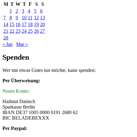
M
T
W
T
F
S
S
1
2
3
4
5
6
7
8
9
10
11
12
13
14
15
16
17
18
19
20
21
22
23
24
25
26
27
28
« Jan
Mar »
Spenden
Wer mir etwas Gutes tun möchte, kann spenden:
Per Überweisung:
Neues Konto:
Hadmut Danisch
Sparkasse Berlin
IBAN DE37 1005 0000 0191 2680 62
BIC BELADEBEXXX
Per Paypal: