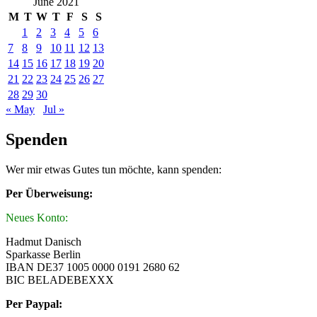
June 2021
M
T
W
T
F
S
S
1
2
3
4
5
6
7
8
9
10
11
12
13
14
15
16
17
18
19
20
21
22
23
24
25
26
27
28
29
30
« May
Jul »
Spenden
Wer mir etwas Gutes tun möchte, kann spenden:
Per Überweisung:
Neues Konto:
Hadmut Danisch
Sparkasse Berlin
IBAN DE37 1005 0000 0191 2680 62
BIC BELADEBEXXX
Per Paypal: