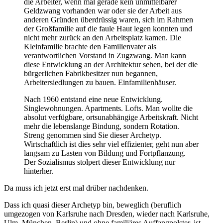
die Arbeiter, wenn mal gerade kein unmittelbarer
Geldzwang vorhanden war oder sie der Arbeit aus
anderen Gründen überdrüssig waren, sich im Rahmen
der Großfamilie auf die faule Haut legen konnten und
nicht mehr zurück an den Arbeitsplatz kamen. Die
Kleinfamilie brachte den Familienvater als
verantwortlichen Vorstand in Zugzwang. Man kann
diese Entwicklung an der Architektur sehen, bei der die
bürgerlichen Fabrikbesitzer nun begannen,
Arbeitersiedlungen zu bauen. Einfamilienhäuser.
Nach 1960 entstand eine neue Entwicklung.
Singlewohnungen. Apartments. Lofts. Man wollte die
absolut verfügbare, ortsunabhängige Arbeitskraft. Nicht
mehr die lebenslange Bindung, sondern Rotation.
Streng genommen sind Sie dieser Archetyp.
Wirtschaftlich ist dies sehr viel effizienter, geht nun aber
langsam zu Lasten von Bildung und Fortpflanzung.
Der Sozialismus stolpert dieser Entwicklung nur
hinterher.
Da muss ich jetzt erst mal drüber nachdenken.
Dass ich quasi dieser Archetyp bin, beweglich (beruflich
umgezogen von Karlsruhe nach Dresden, wieder nach Karlsruhe,
Ulm, München, Berlin) und ohne familiäres Auffangpolster, ist