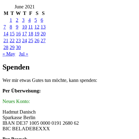
June 2021
M
T
W
T
F
S
S
1
2
3
4
5
6
7
8
9
10
11
12
13
14
15
16
17
18
19
20
21
22
23
24
25
26
27
28
29
30
« May
Jul »
Spenden
Wer mir etwas Gutes tun möchte, kann spenden:
Per Überweisung:
Neues Konto:
Hadmut Danisch
Sparkasse Berlin
IBAN DE37 1005 0000 0191 2680 62
BIC BELADEBEXXX