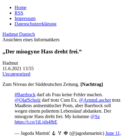
Home
RSS
Impressum
Datenschutzerklärung
Hadmut Danisch
Ansichten eines Informatikers
„Der misogyne Hass dreht frei.“
Hadmut
11.6.2021 13:55
Uncategorized
Zum Niveau der Süddeutschen Zeitung.
[Nachtrag]
#Baerbock
⁩ darf als Frau keine Fehler machen.
@OlafScholz
⁩ darf trotz Cum Ex, ⁦⁦
@ArminLaschet
⁩ trotz
Maaßens antisemitischer Posts, aber Baerbock soll
wegen einem poliertem Lebenslauf abdanken. Der
misogyne Hass dreht frei. My kolumne
@Sz
https://t.co/1iLjzh4fhE
— Jagoda Marinić 🪝 🏅 🍓 (@jagodamarinic)
June 11,