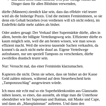
Dinger dann für allen Blödsinn verwenden,
dürfte (Männern) ziemlich klar sein, dass das effektiv viel teurer
wird als die bisherige Praxis. Und die meisten Feministinnen, so sie
denn ein Gehalt beziehen (von verdienen will ich nicht reden), im
Endeffekt dafür mehr zahlen als bisher.
Oder anders gesagt: Der Verkauf über Supermärkte dürfte, alles in
allem, bereits der billigste Verteilungsweg sein. Effizienter dürfte es
kaum möglich sein, weil die am besten wissen, wie man sowas
effizient macht. Weil die sowieso tausende Sachen verkaufen, da
kommt’s da auch nicht mehr drauf an. Eigene Verteilwege
aufzubauen, nur um speziell Tampons zu verschenken, dürfte
zweifellos drastisch teurer sein.
Nur: Versucht mal, das einer Feministin klarzumachen.
Kapieren die nicht. Denn sie sehen, dass sie bisher an der Kasse
Geld zahlen müssen, während auf dem Steuerbescheid kein
„Tamponzuschlag” ausgewiesen würde.
Ich muss mir echt mal so ein Superheldenkostüm aus Glanzsatin
nähen lassen, so eines, das aussieht, als trüge man die Unterhose
obendrüber wie bei Superman und Batman, mit Maske und Cape,
und dann als „Mansplainman” auftreten. Und dann den