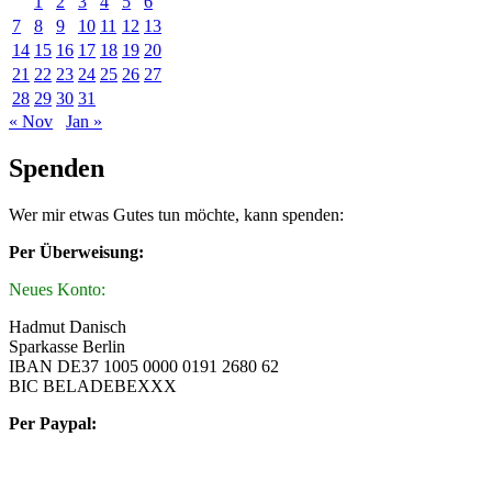
1
2
3
4
5
6
7
8
9
10
11
12
13
14
15
16
17
18
19
20
21
22
23
24
25
26
27
28
29
30
31
« Nov
Jan »
Spenden
Wer mir etwas Gutes tun möchte, kann spenden:
Per Überweisung:
Neues Konto:
Hadmut Danisch
Sparkasse Berlin
IBAN DE37 1005 0000 0191 2680 62
BIC BELADEBEXXX
Per Paypal: