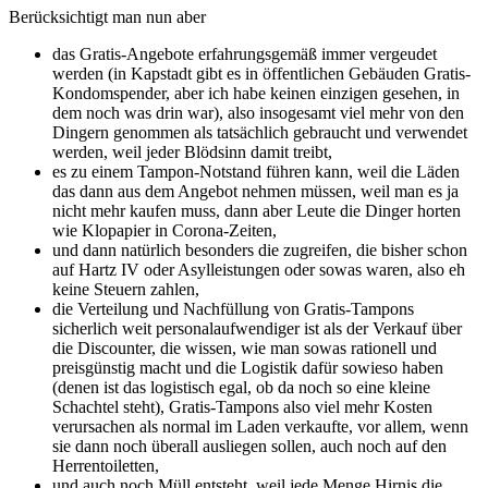
Berücksichtigt man nun aber
das Gratis-Angebote erfahrungsgemäß immer vergeudet
werden (in Kapstadt gibt es in öffentlichen Gebäuden Gratis-
Kondomspender, aber ich habe keinen einzigen gesehen, in
dem noch was drin war), also insogesamt viel mehr von den
Dingern genommen als tatsächlich gebraucht und verwendet
werden, weil jeder Blödsinn damit treibt,
es zu einem Tampon-Notstand führen kann, weil die Läden
das dann aus dem Angebot nehmen müssen, weil man es ja
nicht mehr kaufen muss, dann aber Leute die Dinger horten
wie Klopapier in Corona-Zeiten,
und dann natürlich besonders die zugreifen, die bisher schon
auf Hartz IV oder Asylleistungen oder sowas waren, also eh
keine Steuern zahlen,
die Verteilung und Nachfüllung von Gratis-Tampons
sicherlich weit personalaufwendiger ist als der Verkauf über
die Discounter, die wissen, wie man sowas rationell und
preisgünstig macht und die Logistik dafür sowieso haben
(denen ist das logistisch egal, ob da noch so eine kleine
Schachtel steht), Gratis-Tampons also viel mehr Kosten
verursachen als normal im Laden verkaufte, vor allem, wenn
sie dann noch überall ausliegen sollen, auch noch auf den
Herrentoiletten,
und auch noch Müll entsteht, weil jede Menge Hirnis die