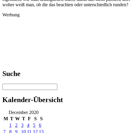
woher weiß man, ob die das beachten oder unterschiedlich runden?
Werbung
Suche
Kalender-Übersicht
December 2020
M
T
W
T
F
S
S
1
2
3
4
5
6
7
8
9
10
11
12
13