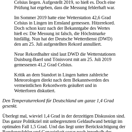
Celsius liegen. Aufgestellt 2019, so hieß es. Doch eine
Prüfung hat ergeben, dass die Messung fehlerhaft war.
Im Sommer 2019 hatte eine Wetterstation 42,6 Grad
Celsius in Lingen im Emsland gemessen. Hitzerekord.
Doch schon kurz nach der Bekanntgabe des Wertes
hieß es: Die Messung ist falsch, die Höchstmarke
hinfällig. Nun hat der Deutsche Wetterdienst (DWD)
den am 25. Juli aufgestellten Rekord annulliert.
Neue Rekordhalter sind laut DWD die Wetterstationen
Duisburg-Baerl und Tönisvorst mit am 25. Juli 2019
gemessenen 41,2 Grad Celsius.
Kritik an dem Standort in Lingen hatten zahlreiche
Meteorologen direkt nach dem Bekanntwerden des
vermeintlichen Rekordwerts geäußert und in
Wetterforen diskutiert.
Den Temperaturrekord für Deutschland um ganze 1,4 Grad
gesenkt.
Überlegt mal, wieviel 1,4 Grad in der derzeitigen Diskussion sind.
Das ganze Politikziel mit unbegrenztem Geldaufwand beträgt im
optimalen Fall 1,5 Grad. Und das liegt unter Berücksichtigung der
Rundungsfehler und Genauigkeit sogar noch innerhalb des