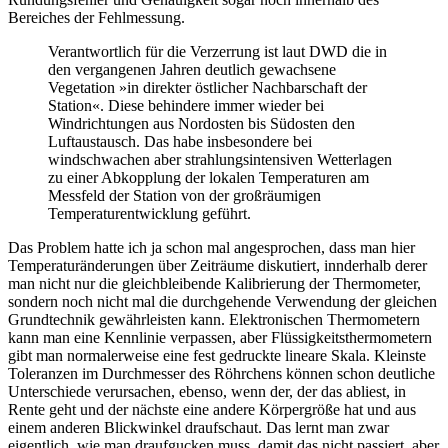
Bereiches der Fehlmessung.
Verantwortlich für die Verzerrung ist laut DWD die in
den vergangenen Jahren deutlich gewachsene
Vegetation »in direkter östlicher Nachbarschaft der
Station«. Diese behindere immer wieder bei
Windrichtungen aus Nordosten bis Südosten den
Luftaustausch. Das habe insbesondere bei
windschwachen aber strahlungsintensiven Wetterlagen
zu einer Abkopplung der lokalen Temperaturen am
Messfeld der Station von der großräumigen
Temperaturentwicklung geführt.
Das Problem hatte ich ja schon mal angesprochen, dass man hier
Temperaturänderungen über Zeiträume diskutiert, innderhalb derer
man nicht nur die gleichbleibende Kalibrierung der Thermometer,
sondern noch nicht mal die durchgehende Verwendung der gleichen
Grundtechnik gewährleisten kann. Elektronischen Thermometern
kann man eine Kennlinie verpassen, aber Flüssigkeitsthermometern
gibt man normalerweise eine fest gedruckte lineare Skala. Kleinste
Toleranzen im Durchmesser des Röhrchens können schon deutliche
Unterschiede verursachen, ebenso, wenn der, der das abliest, in
Rente geht und der nächste eine andere Körpergröße hat und aus
einem anderen Blickwinkel draufschaut. Das lernt man zwar
eigentlich, wie man draufgucken muss, damit das nicht passiert, aber