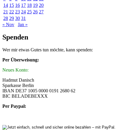
14
15
16
17
18
19
20
21
22
23
24
25
26
27
28
29
30
31
« Nov
Jan »
Spenden
Wer mir etwas Gutes tun möchte, kann spenden:
Per Überweisung:
Neues Konto:
Hadmut Danisch
Sparkasse Berlin
IBAN DE37 1005 0000 0191 2680 62
BIC BELADEBEXXX
Per Paypal: