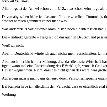
Geld zu verheizen.
Allerdings ist der Artikel schon vom 4.12., also schon zehn Tage alt
Davon abgesehen hielte ich das auch für eine ziemliche Dummheit, den
arbeitet nämlich garantiert keiner mehr was.
Was andererseits Sozialisten/Kommunisten noch nie interessiert hat. D
Die – indirekt gestellte – Frage ist, ob das auch in Deutschland passie
Weiß ich nicht.
Aber in Deutschland würde ich auch nichts mehr ausschließen. Ich halt
Aber auch hier bin ich der Meinung, dass das die letzte Wirtschaftsha
irgendwann mal eine Entscheidung des BVerfG gab, wonach Geldverm
Häuser wegnehmen. Nicht, dass das nicht genau das wäre, was große T
Außerdem müsste man dann genauso deren Pensionsansprüche entei
Bei Kanada habe ich allerdings den Verdacht, dass es eigentlich egal is
Werbung