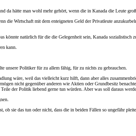
, und da hätte man wohl mehr gehört, wenn die in Kanada die Leute groß
n die Wirtschaft mit dem enteigneten Geld der Privatleute anzukurbeln 
as könnte natürlich für die die Gelegenheit sein, Kanada sozialistisch 
ren kann.
e unsere Politiker für zu allem fähig, für zu nichts zu gebrauchen.
ndlung wäre, weil das vielleicht kurz hilft, dann aber alles zusammenbri
ögen nicht gegenüber anderen wie Aktien oder Grundbesitz benachtei
eile der Politik liebend gerne tun würden. Aber was soll daraus werd
gnen.
t, ob sie das tun oder nicht, dass die in beiden Fällen so ungefähr pleite