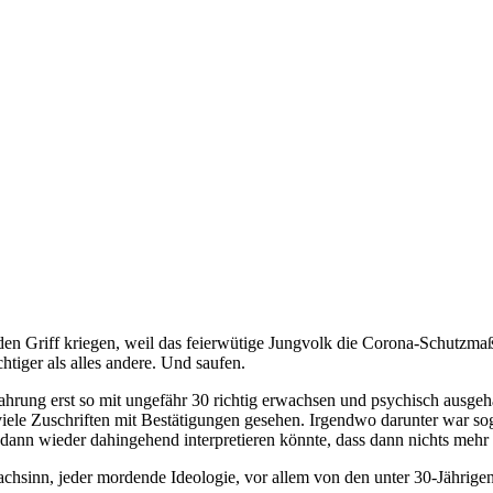
 den Griff kriegen, weil das feierwütige Jungvolk die Corona-Schutzm
chtiger als alles andere. Und saufen.
fahrung erst so mit ungefähr 30 richtig erwachsen und psychisch ausge
iele Zuschriften mit Bestätigungen gesehen. Irgendwo darunter war sog
 dann wieder dahingehend interpretieren könnte, dass dann nichts mehr p
hsinn, jeder mordende Ideologie, vor allem von den unter 30-Jährigen 