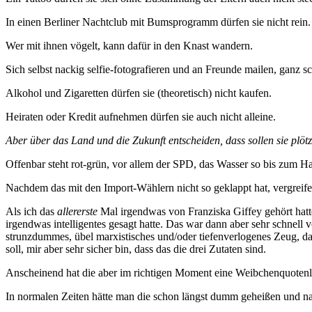
In einen Berliner Nachtclub mit Bumsprogramm dürfen sie nicht rein.
Wer mit ihnen vögelt, kann dafür in den Knast wandern.
Sich selbst nackig selfie-fotografieren und an Freunde mailen, ganz 
Alkohol und Zigaretten dürfen sie (theoretisch) nicht kaufen.
Heiraten oder Kredit aufnehmen dürfen sie auch nicht alleine.
Aber über das Land und die Zukunft entscheiden, dass sollen sie plöt
Offenbar steht rot-grün, vor allem der SPD, das Wasser so bis zum 
Nachdem das mit den Import-Wählern nicht so geklappt hat, vergreife
Als ich das
allererste
Mal irgendwas von Franziska Giffey gehört hatte
irgendwas intelligentes gesagt hatte. Das war dann aber sehr schnell v
strunzdummes, übel marxistisches und/oder tiefenverlogenes Zeug, das
soll, mir aber sehr sicher bin, dass das die drei Zutaten sind.
Anscheinend hat die aber im richtigen Moment eine Weibchenquotenlü
In normalen Zeiten hätte man die schon längst dumm geheißen und n