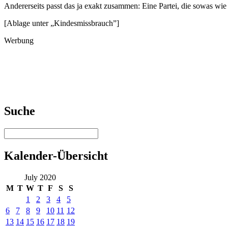
Andererseits passt das ja exakt zusammen: Eine Partei, die sowas w
[Ablage unter „Kindesmissbrauch”]
Werbung
Suche
Kalender-Übersicht
July 2020
M
T
W
T
F
S
S
1
2
3
4
5
6
7
8
9
10
11
12
13
14
15
16
17
18
19