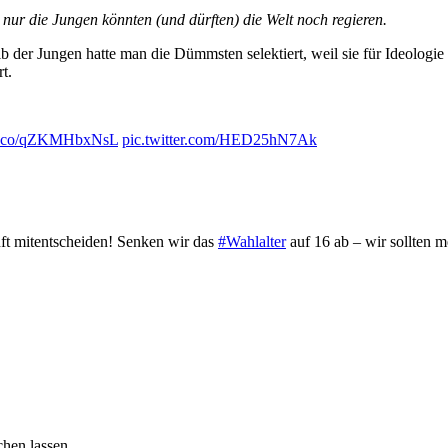
r die Jungen könnten (und dürften) die Welt noch regieren.
der Jungen hatte man die Dümmsten selektiert, weil sie für Ideologie
t.
//t.co/qZKMHbxNsL
pic.twitter.com/HED25hN7Ak
nft mitentscheiden! Senken wir das
#Wahlalter
auf 16 ab – wir sollten
chen lassen.