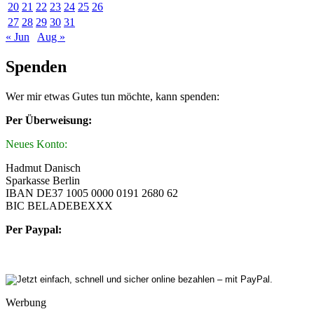
20
21
22
23
24
25
26
27
28
29
30
31
« Jun
Aug »
Spenden
Wer mir etwas Gutes tun möchte, kann spenden:
Per Überweisung:
Neues Konto:
Hadmut Danisch
Sparkasse Berlin
IBAN DE37 1005 0000 0191 2680 62
BIC BELADEBEXXX
Per Paypal:
Werbung