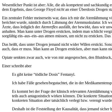
Wesentlicher Punkt ist aber: Alle, die als kompetent und sachkundig 
dem Ergebnis, dass George Floyd
nicht
an einer Überdosis Drogen star
Ein zentraler Fehler meinerseits war, dass ich mir die Atemlähmung vö
berichtet wurde, nämlich durch Lähmung der Atemmuskulatur. Ich weiß
Ärzte, dass lediglich der
Atemreflex
ausfällt, der bewirkt, dass wir u
anhalten. Man kann unter Drogen ersticken, indem man schlicht verg
sorgfältig ein–aus–ein–aus atmen müssen, um nicht zu ersticken. Das h
Das heißt, dass unter Drogen jemand nicht wider Willen erstickt. Sonder
auch, dass er muss. Man kann an Drogen ersticken, aber man kann nich
Opiate senkten zwar auch, wie von mir angesprochen, den Blutdruck, d
Einer schreibt aber
Es gibt keine “tödliche Dosis” Fentanyl.
Ich habe Fälle gesehen/begutachtet, die in der Medikamentens
Es kommt bei der Frage der klinisch relevanten Atemlähmung vor
teils auch antagonistisch wirken können. Die konkrete Situati
konkreten Situation aber tatsächlich verlegt bzw. verengt wu
Deshalb ist die Feststellung der Kausalität, dass jemand sicher