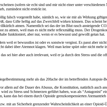
erscheinen (sofern sie echt sind und mir nicht einer unter verschieden
b, zumindest nicht erstickt ist.
llig falsch vorgestellt habe, nämlich so, wie sie mir als Wirkung gifti
, dass Gifte heftig auf das Zwerchfell wirken können. Das scheint bei
nwillkürlich atmen. Namentlich sei das der im Blut rasch ansteigende
isst zu atmen, weil man es nicht mehr reflexmäßig muss. Der Drogenko
abe funktioniert, aber nur, wenn er es bewusst und gewollt getan hat.
n weil er bewusstlos ist oder es sonstwie vergisst. Es passt aber nicht 
t dabei über Atemnot klagen. Weil man keine spürt oder nicht mehr in 
as sei hier aber auch irrelevant, weil er ja durch den Stress und die o
piegelbestimmung mehr als das 20fache der im betreffenden Autopsie-B
 allem auf die Dauer des Abusus, die Konstitution, natürlich auch and
on wird zu Stress und Schmerzen geführt haben, was als “Antagonist” 
rden, kann das bei einem durch Opioide grenzkompensierten Atemantrieb
 bzw. mit an Sicherheit grenzender Wahrscheinlichkeit an einer Opioid-Ü