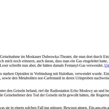
e Geiselnahme im Moskauer Dubrowka-Theater, die man dort durch Einl
ch mich noch erinnern, auch daran, dass man ein Gas eingeleitet hatte, 
eser schreibt nun aber, die hätten damals Fentanyl-Gas verwendet.
Un
 aus starken Opioiden in Verbindung mit Halothan, verwendet wurde. E
, sowie den Metaboliten nor-Carfentanil in deren Urinproben nachwei
 unter den Geiseln befand, rief die Radiostation Echo Moskwy an und be
ss die Geiselnehmer den Tod der Geiseln nicht gewollt hätten, die Regi
was sie in einem solchen Fall tun müssen: Bewusst atmen. Ein-aus-ein-a