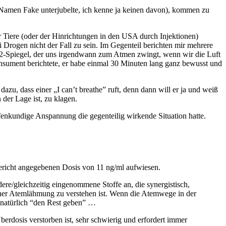
en Namen Fake unterjubelte, ich kenne ja keinen davon), kommen zu
ger Tiere (oder der Hinrichtungen in den USA durch Injektionen)
 Drogen nicht der Fall zu sein. Im Gegenteil berichten mir mehrere
 CO2-Spiegel, der uns irgendwann zum Atmen zwingt, wenn wir die Luft
nsument berichtete, er habe einmal 30 Minuten lang ganz bewusst und
dazu, dass einer „I can’t breathe” ruft, denn dann will er ja und weiß
der Lage ist, zu klagen.
ffenkundige Anspannung die gegenteilig wirkende Situation hatte.
ericht angegebenen Dosis von 11 ng/ml aufwiesen.
ere/gleichzeitig eingenommene Stoffe an, die synergistisch,
einer Atemlähmung zu verstehen ist. Wenn die Atemwege in der
 natürlich “den Rest geben” …
berdosis verstorben ist, sehr schwierig und erfordert immer