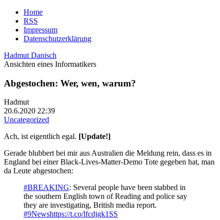
Home
RSS
Impressum
Datenschutzerklärung
Hadmut Danisch
Ansichten eines Informatikers
Abgestochen: Wer, wen, warum?
Hadmut
20.6.2020 22:39
Uncategorized
Ach, ist eigentlich egal.
[Update!]
Gerade blubbert bei mir aus Australien die Meldung rein, dass es in
England bei einer Black-Lives-Matter-Demo Tote gegeben hat, man
da Leute abgestochen:
#BREAKING
: Several people have been stabbed in
the southern English town of Reading and police say
they are investigating, British media report.
#9News
https://t.co/lfcdjgk1SS