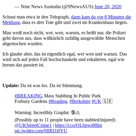
— Nine News Australia (@9NewsAUS)
June 20, 2020
Schaut man etwa in den Telegraph,
dann kam da vor 8 Minuten die
Meldung
, dass es drei Tote gibt und zwei im Krankenhaus liegen.
Man weiß noch nicht, wer, wen, warum, es heißt nur, die Polizei
geht davon aus, dass willkürlich zufällig ausgewählte Menschen
abgestochen wurden.
Ich glaube aber, das ist eigentlich egal, wer wen und warum. Das
wird sich auf jeden Fall hochschaukeln und eskalieren, egal wie
herum das passiert ist.
Update:
Da ist was los. Da ist Stimmung.
#BREAKING
Mass Stabbing In Public Park
Forbury Gardens
#Reading
,
#Berkshire
#UK
🇬🇧
Warning: Incredibly Graphic 🔞⚠️
(Possibly up to 11 people have been stabbed/injured)
@UKStreetCrime1
|
https://t.co/OLbpwi88lm
pic.twitter.com/9IIRl1i0YU