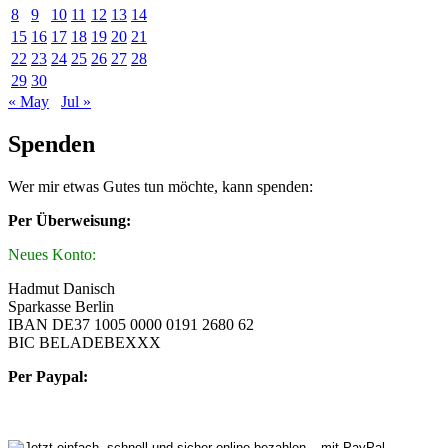
8
9
10
11
12
13
14
15
16
17
18
19
20
21
22
23
24
25
26
27
28
29
30
« May
Jul »
Spenden
Wer mir etwas Gutes tun möchte, kann spenden:
Per Überweisung:
Neues Konto:
Hadmut Danisch
Sparkasse Berlin
IBAN DE37 1005 0000 0191 2680 62
BIC BELADEBEXXX
Per Paypal: