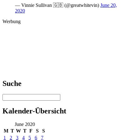
— Vinnie Sullivan 🇬🇧 (@greatwhitevin)
June 20,
2020
Werbung
Suche
Kalender-Übersicht
June 2020
M
T
W
T
F
S
S
1
2
3
4
5
6
7